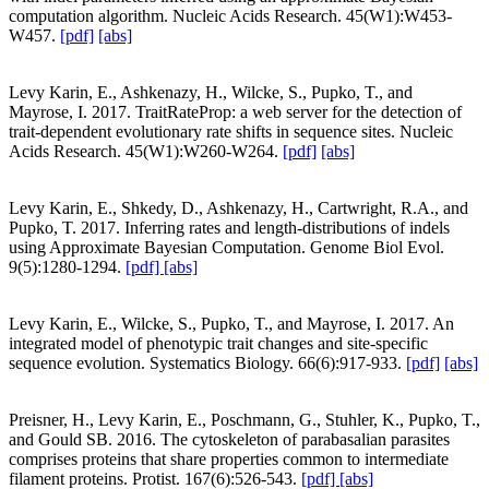
computation algorithm. Nucleic Acids Research. 45(W1):W453-
W457.
[pdf]
[abs]
Levy Karin, E., Ashkenazy, H., Wilcke, S., Pupko, T., and
Mayrose, I. 2017. TraitRateProp: a web server for the detection of
trait-dependent evolutionary rate shifts in sequence sites. Nucleic
Acids Research. 45(W1):W260-W264.
[pdf]
[abs]
Levy Karin, E., Shkedy, D., Ashkenazy, H., Cartwright, R.A., and
Pupko, T. 2017. Inferring rates and length-distributions of indels
using Approximate Bayesian Computation. Genome Biol Evol.
9(5):1280-1294.
[pdf]
[abs]
Levy Karin, E., Wilcke, S., Pupko, T., and Mayrose, I. 2017. An
integrated model of phenotypic trait changes and site-specific
sequence evolution. Systematics Biology. 66(6):917-933.
[pdf]
[abs]
Preisner, H., Levy Karin, E., Poschmann, G., Stuhler, K., Pupko, T.,
and Gould SB. 2016. The cytoskeleton of parabasalian parasites
comprises proteins that share properties common to intermediate
filament proteins. Protist. 167(6):526-543.
[pdf]
[abs]