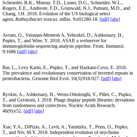
Schroeder, B.K., Murray, T.D., Luster, D.G., Schneider, W.L.,
Rogers, E.E., Andreote, F.D., Grunwald, N.J., Putnam, M.D., and
Chang, J.H. 2018. Evolution of the US biological select
agent,
Rathayibacter toxicus
. mBio. 9:e01280-18.
[pdf]
[abs]
Avram, O., Vaisman-Mentesh A, Yehezkel, D., Ashkenazy, H.,
Pupko, T., and Wine, Y. 2018. ASAP, a webserver for
immunoglobulin-sequencing analysis pipeline. Front. Immunol.
9:1686
[pdf]
[abs]
Bar, L., Levy Karin, E., Pupko, T., and Hazkani-Covo, E. 2018.
The prevalence and evolutionary conservation of inverted repeats in
proteobacteria. Genome Biol Evol. 10(3):918-927.
[pdf]
[abs]
Ryvkin, A., Ashkenazy, H., Weiss-Ottolenghi, Y., Piller, C., Pupko,
T., and Gershoni, J. 2018. Phage display peptide libraries: deviations
from randomness and correctives. Nucleic Acids Research.
46(9):e52.
[pdf]
[abs]
Xue, Y.A., DiPizio, A., Levit, A., Yarnitzky, T., Penn, O., Pupko,
T., and Niv, M.Y. 2018. Independent evolution of strychnine