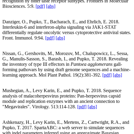
recognition by bitter taste receptor subtypes. Frontiers in Molecular
Biosciences. 5:9.
[pdf]
[abs]
Danziger, O., Pupko, T., Bacharach, E., and Ehrlich, E. 2018.
Interleukin-6 and interferon-alpha signaling via JAK1-STAT
differentially regulate oncolytic versus cytoprotective antiviral states.
Front. Immunol. 9:94.
[pdf]
[abs]
Nissan, G., Gershovits, M., Morozov, M., Chalupowicz, L., Sessa,
G., Manulis-Sasson, S., Barash, I., and Pupko, T. 2018. Revealing
the inventory of type III effectors in
Pantoea agglomerans
gall-
forming pathovars by using draft genome sequences and a machine-
learning approach. Mol Plant Pathol. 19(2):381-392.
[pdf]
[abs]
Mushegian, A., Levy Karin, E., and Pupko, T. 2018. Sequence
analysis of malacoherpesvirus proteins: Pan-herpesvirus capsid
module and replication enzymes with an ancient connection to
"Megavirales". Virology. 513:114-128.
[pdf]
[abs]
Ashkenazy, H., Levy Karin, E., Mertens, Z., Cartwright, R.A., and
Pupko, T. 2017. SpartaABC: a web server to simulate sequences
with indel parameters inferred using an approximate Bayesian