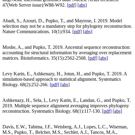
47(Web Server issue):W88-W92.
[pdf]
[abs]
Abadi, S., Azouri, D., Pupko, T., and Mayrose, I. 2019. Model
selection may not be a mandatory step for phylogeny reconstruction.
Nature Communications. 10(1):934.
[pdf]
[abs]
Moshe, A., and Pupko, T. 2019. Ancestral sequence reconstruction:
accounting for structural information by averaging over replacement
matrices. Bioinformatics. 35(15):2562-2568.
[pdf]
[abs]
Levy Karin, E., Ashkenazy, H., Jotun, H., and Pupko, T. 2019. A
simulation-based approach to statistical alignment. Systematics
Biology. 68(2):252-266.
[pdf]
[abs]
Ashkenazy, H., Sela, I., Levy Karin, E., Landan, G., and Pupko, T.
2019. Multiple sequence alignment averaging improves phylogeny
reconstruction. Systematics Biology. 68(1):117-130.
[pdf]
[abs]
Davis, E.W., Tabima, J.F., Weisberg, A.J., Lopes, L.C., Wiseman,
M.S., Pupko, T., Belcher, M.S., Sechler, A.J., Tancos, M.A.,