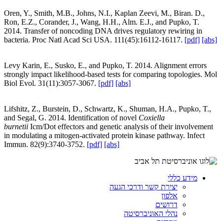
Oren, Y., Smith, M.B., Johns, N.I., Kaplan Zeevi, M., Biran. D.,
Ron, E.Z., Corander, J., Wang, H.H., Alm. E.J., and Pupko, T.
2014. Transfer of noncoding DNA drives regulatory rewiring in
bacteria. Proc Natl Acad Sci USA. 111(45):16112-16117.
[pdf]
[abs]
Levy Karin, E., Susko, E., and Pupko, T. 2014. Alignment errors
strongly impact likelihood-based tests for comparing topologies. Mol
Biol Evol. 31(11):3057-3067.
[pdf]
[abs]
Lifshitz, Z., Burstein, D., Schwartz, K., Shuman, H.A., Pupko, T.,
and Segal, G. 2014. Identification of novel
Coxiella
burnetii
Icm/Dot effectors and genetic analysis of their involvement
in modulating a mitogen-activated protein kinase pathway. Infect
Immun. 82(9):3740-3752.
[pdf]
[abs]
מידע כללי
יצירת קשר ודרכי הגעה
אלפון
דרושים
נהלי האוניברסיטה