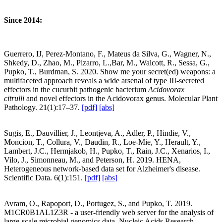
Since 2014:
Guerrero, IJ, Perez-Montano, F., Mateus da Silva, G., Wagner, N.,
Shkedy, D., Zhao, M., Pizarro, L.,Bar, M., Walcott, R., Sessa, G.,
Pupko, T., Burdman, S. 2020. Show me your secret(ed) weapons: a
multifaceted approach reveals a wide arsenal of type III-secreted
effectors in the cucurbit pathogenic bacterium
Acidovorax
citrulli
and novel effectors in the Acidovorax genus. Molecular Plant
Pathology. 21(1):17–37.
[pdf]
[abs]
Sugis, E., Dauvillier, J., Leontjeva, A., Adler, P., Hindie, V.,
Moncion, T., Collura, V., Daudin, R., Loe-Mie, Y., Herault, Y.,
Lambert, J.C., Hermjakob, H., Pupko, T., Rain, J.C., Xenarios, I.,
Vilo, J., Simonneau, M., and Peterson, H. 2019. HENA,
Heterogeneous network-based data set for Alzheimer's disease.
Scientific Data. 6(1):151.
[pdf]
[abs]
Avram, O., Rapoport, D., Portugez, S., and Pupko, T. 2019.
M1CR0B1AL1Z3R - a user-friendly web server for the analysis of
large-scale microbial genomics data. Nucleic Acids Research.