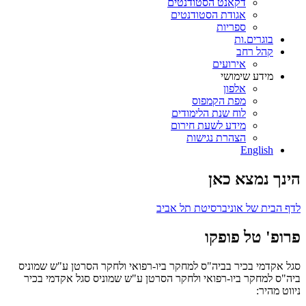
דקאנט הסטודנטים
אגודת הסטודנטים
ספריות
בוגרים.ות
קהל רחב
אירועים
מידע שימושי
אלפון
מפת הקמפוס
לוח שנת הלימודים
מידע לשעת חירום
הצהרת נגישות
English
הינך נמצא כאן
לדף הבית של אוניברסיטת תל אביב
פרופ' טל פופקו
סגל אקדמי בכיר בביה"ס למחקר ביו-רפואי ולחקר הסרטן ע"ש שמוניס
ביה"ס למחקר ביו-רפואי ולחקר הסרטן ע"ש שמוניס
סגל אקדמי בכיר
ניווט מהיר: