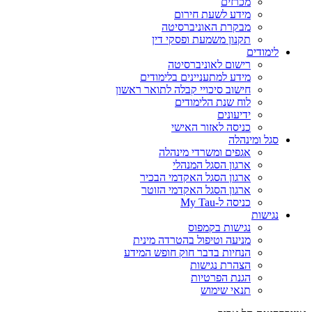
מכרזים
מידע לשעת חירום
מבקרת האוניברסיטה
תקנון משמעת ופסקי דין
לימודים
רישום לאוניברסיטה
מידע למתעניינים בלימודים
חישוב סיכויי קבלה לתואר ראשון
לוח שנת הלימודים
ידיעונים
כניסה לאזור האישי
סגל ומינהלה
אגפים ומשרדי מינהלה
ארגון הסגל המנהלי
ארגון הסגל האקדמי הבכיר
ארגון הסגל האקדמי הזוטר
כניסה ל-My Tau
נגישות
נגישות בקמפוס
מניעה וטיפול בהטרדה מינית
הנחיות בדבר חוק חופש המידע
הצהרת נגישות
הגנת הפרטיות
תנאי שימוש