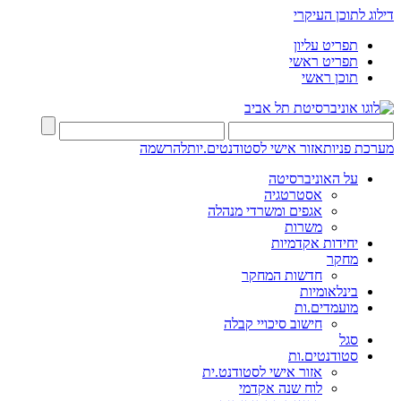
דילוג לתוכן העיקרי
תפריט עליון
תפריט ראשי
תוכן ראשי
מערכת פניות
אזור אישי לסטודנטים.יות
להרשמה
על האוניברסיטה
אסטרטגיה
אגפים ומשרדי מנהלה
משרות
יחידות אקדמיות
מחקר
חדשות המחקר
בינלאומיות
מועמדים.ות
חישוב סיכויי קבלה
סגל
סטודנטים.ות
אזור אישי לסטודנט.ית
לוח שנה אקדמי