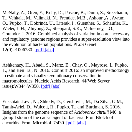
McNally, A., Oren, Y., Kelly, D., Pascoe, B., Dunn, S., Sreecharan,
T., Vehkala, M., Valimaki, N., Prentice, M.B., Ashour ,A., Avram,
O., Pupko, T., Dobrindt, U., Literak, I., Guenther, S., Schaufler, K.,
Wieler, L.H., Zhiyong, Z., Sheppard, S.K., McInerney, J.O.,
Corander, J. 2016. Combined analysis of variation in core, accessory
and regulatory genome regions provides a super-resolution view into
the evolution of bacterial populations. PLoS Genet.
12(9):e1006280.
[pdf]
[abs]
Ashkenazy, H., Abadi, S., Martz, E., Chay, O., Mayrose, I., Pupko,
T., and Ben-Tal, N. 2016. ConSurf 2016: an improved methodology
to estimate and visualize evolutionary conservation in
macromolecules. Nucleic Acids Research. 44(Web Server
issue):W344-W350.
[pdf]
[abs]
Eckshtain-Levi, N., Shkedy, D., Gershovits, M., Da Silva, G.M.,
Tamir-Ariel, D., Walcott, R., Pupko, T., and Burdman, S. 2016.
Insights from the genome sequence of
Acidovorax citrulli
M6, a
group I strain of the causal agent of bacterial Fruit Blotch of
cucurbits. Front Microbiol. 7:430.
[pdf]
[abs]