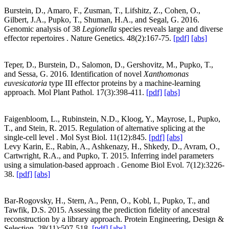
Burstein, D., Amaro, F., Zusman, T., Lifshitz, Z., Cohen, O.,
Gilbert, J.A., Pupko, T., Shuman, H.A., and Segal, G. 2016.
Genomic analysis of 38
Legionella
species reveals large and diverse
effector repertoires . Nature Genetics. 48(2):167-75.
[pdf]
[abs]
Teper, D., Burstein, D., Salomon, D., Gershovitz, M., Pupko, T.,
and Sessa, G. 2016. Identification of novel
Xanthomonas
euvesicatoria
type III effector proteins by a machine-learning
approach. Mol Plant Pathol. 17(3):398-411.
[pdf]
[abs]
Faigenbloom, L., Rubinstein, N.D., Kloog, Y., Mayrose, I., Pupko,
T., and Stein, R. 2015. Regulation of alternative splicing at the
single-cell level . Mol Syst Biol. 11(12):845.
[pdf]
[abs]
Levy Karin, E., Rabin, A., Ashkenazy, H., Shkedy, D., Avram, O.,
Cartwright, R.A., and Pupko, T. 2015. Inferring indel parameters
using a simulation-based approach . Genome Biol Evol. 7(12):3226-
38.
[pdf]
[abs]
Bar-Rogovsky, H., Stern, A., Penn, O., Kobl, I., Pupko, T., and
Tawfik, D.S. 2015. Assessing the prediction fidelity of ancestral
reconstruction by a library approach. Protein Engineering, Design &
Selection. 28(11):507-518.
[pdf]
[abs]