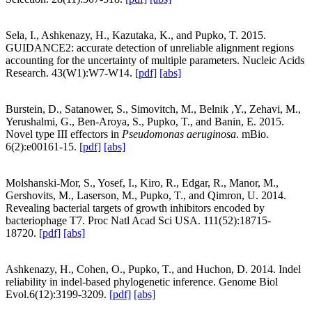
Sela, I., Ashkenazy, H., Kazutaka, K., and Pupko, T. 2015.
GUIDANCE2: accurate detection of unreliable alignment regions
accounting for the uncertainty of multiple parameters. Nucleic Acids
Research. 43(W1):W7-W14.
[pdf]
[abs]
Burstein, D., Satanower, S., Simovitch, M., Belnik ,Y., Zehavi, M.,
Yerushalmi, G., Ben-Aroya, S., Pupko, T., and Banin, E. 2015.
Novel type III effectors in
Pseudomonas aeruginosa
. mBio.
6(2):e00161-15.
[pdf]
[abs]
Molshanski-Mor, S., Yosef, I., Kiro, R., Edgar, R., Manor, M.,
Gershovits, M., Laserson, M., Pupko, T., and Qimron, U. 2014.
Revealing bacterial targets of growth inhibitors encoded by
bacteriophage T7. Proc Natl Acad Sci USA. 111(52):18715-
18720.
[pdf]
[abs]
Ashkenazy, H., Cohen, O., Pupko, T., and Huchon, D. 2014. Indel
reliability in indel-based phylogenetic inference. Genome Biol
Evol.6(12):3199-3209.
[pdf]
[abs]