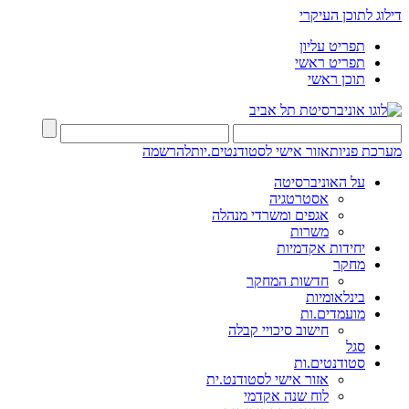
דילוג לתוכן העיקרי
תפריט עליון
תפריט ראשי
תוכן ראשי
מערכת פניות
אזור אישי לסטודנטים.יות
להרשמה
על האוניברסיטה
אסטרטגיה
אגפים ומשרדי מנהלה
משרות
יחידות אקדמיות
מחקר
חדשות המחקר
בינלאומיות
מועמדים.ות
חישוב סיכויי קבלה
סגל
סטודנטים.ות
אזור אישי לסטודנט.ית
לוח שנה אקדמי