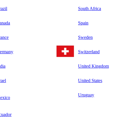
azil
South Africa
anada
Spain
rance
Sweden
ermany
Switzerland
dia
United Kingdom
rael
United States
Uruguay
exico
cuador