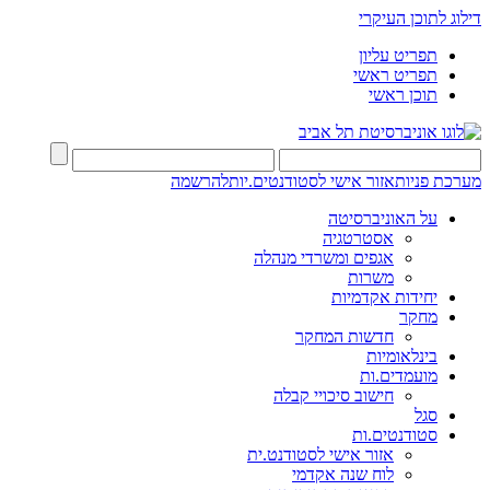
דילוג לתוכן העיקרי
תפריט עליון
תפריט ראשי
תוכן ראשי
מערכת פניות
אזור אישי לסטודנטים.יות
להרשמה
על האוניברסיטה
אסטרטגיה
אגפים ומשרדי מנהלה
משרות
יחידות אקדמיות
מחקר
חדשות המחקר
בינלאומיות
מועמדים.ות
חישוב סיכויי קבלה
סגל
סטודנטים.ות
אזור אישי לסטודנט.ית
לוח שנה אקדמי