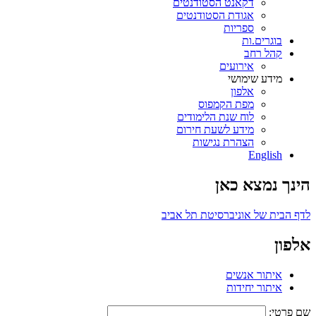
דקאנט הסטודנטים
אגודת הסטודנטים
ספריות
בוגרים.ות
קהל רחב
אירועים
מידע שימושי
אלפון
מפת הקמפוס
לוח שנת הלימודים
מידע לשעת חירום
הצהרת נגישות
English
הינך נמצא כאן
לדף הבית של אוניברסיטת תל אביב
אלפון
איתור אנשים
איתור יחידות
שם פרטי: