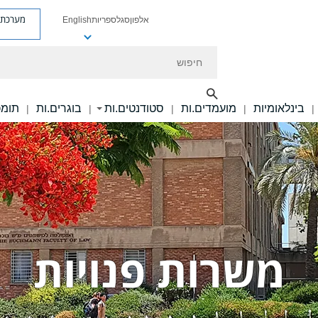
מערכת פ
אלפון
סגל
ספריות
English
חיפוש
בינלאומיות
מועמדים.ות
סטודנטים.ות
בוגרים.ות
תומכ
|
|
|
|
|
משרות פנויות