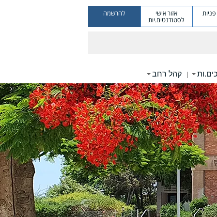
ניות
אזור אישי
להרשמה
לסטודנטים.יות
ים.ות
קהל רחב
|