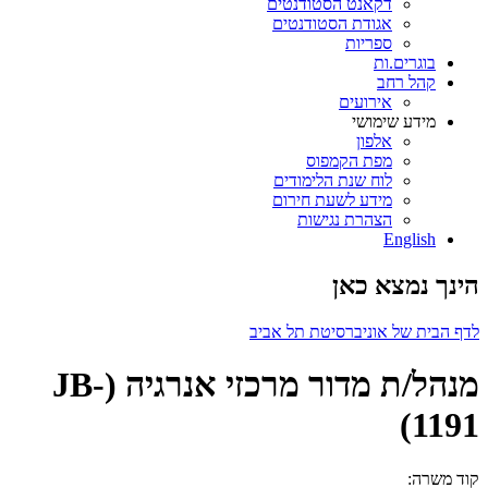
דקאנט הסטודנטים
אגודת הסטודנטים
ספריות
בוגרים.ות
קהל רחב
אירועים
מידע שימושי
אלפון
מפת הקמפוס
לוח שנת הלימודים
מידע לשעת חירום
הצהרת נגישות
English
הינך נמצא כאן
לדף הבית של אוניברסיטת תל אביב
מנהל/ת מדור מרכזי אנרגיה (JB-
1191)
קוד משרה: