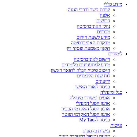
מידע כללי
יצירת קשר ודרכי הגעה
אלפון
דרושים
נהלי האוניברסיטה
מכרזים
מידע לשעת חירום
מבקרת האוניברסיטה
תקנון משמעת ופסקי דין
לימודים
רישום לאוניברסיטה
מידע למתעניינים בלימודים
חישוב סיכויי קבלה לתואר ראשון
לוח שנת הלימודים
ידיעונים
כניסה לאזור האישי
סגל ומינהלה
אגפים ומשרדי מינהלה
ארגון הסגל המנהלי
ארגון הסגל האקדמי הבכיר
ארגון הסגל האקדמי הזוטר
כניסה ל-My Tau
נגישות
נגישות בקמפוס
מניעה וטיפול בהטרדה מינית