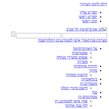
דילוג לתוכן העיקרי
תפריט עליון
תפריט ראשי
תוכן ראשי
מערכת פניות
אזור אישי לסטודנטים.יות
להרשמה
על האוניברסיטה
אסטרטגיה
אגפים ומשרדי מנהלה
משרות
יחידות אקדמיות
מחקר
חדשות המחקר
בינלאומיות
מועמדים.ות
חישוב סיכויי קבלה
סגל
סטודנטים.ות
אזור אישי לסטודנט.ית
לוח שנה אקדמי