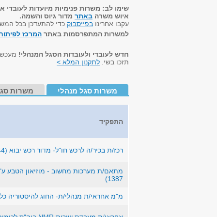
שימו לב: משרות פנימיות מיועדות לעובדי א
איוש משרה
באתר
מדור גיוס והשמה.
עקבו אחרינו
בפייסבוק
כדי להתעדכן בכל המש
למשרות המתפרסמות באתר
המרכז לפיתוח 
חדש לעובדי ולעובדות הסגל המנהלי!
מעכשיו
תזכו בשי.
לתקנון המלא >
משרות סגל מנהלי
משרות סגל
התפקיד
רכז/ת בכיר/ה לרכש חו"ל- מדור רכש יבוא (JB-1244)
1387)
מ"מ אחראי/ת מנהלי/ת- החוג להיסטוריה כלל