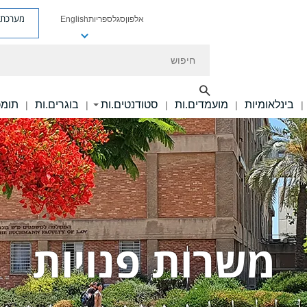
מערכת פ
אלפון
סגל
ספריות
English
חיפוש
בינלאומיות
מועמדים.ות
סטודנטים.ות
בוגרים.ות
תומכ
|
|
|
|
|
משרות פנויות