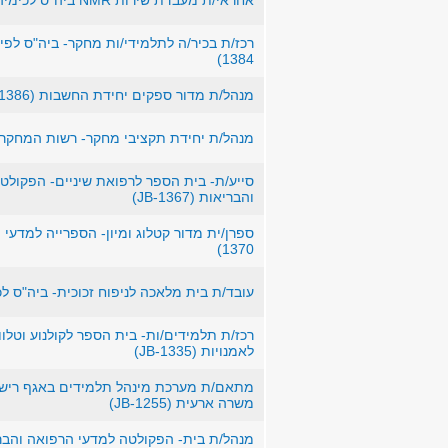
אחראי/ת מעבדת שירות NMR ביה"ס לכימיה (JB-1371)
1384)
מנהל/ת מדור ספקים יחידת החשבות (JB-1386)
מנהל/ת יחידת תקציבי מחקר- רשות המחקר (JB-1361
סייע/ת- בית הספר לרפואת שיניים- הפקולט
והבריאות (JB-1367)
1370)
עובד/ת בית מלאכה לניפוח זכוכית- ביה"ס לכימיה (0
רכז/ת תלמידים/ות- בית הספר לקולנוע וטלוו
לאמנויות (JB-1335)
מתאם/ת מערכת מינהל תלמידים באגף רישו
משרה ארעית (JB-1255)