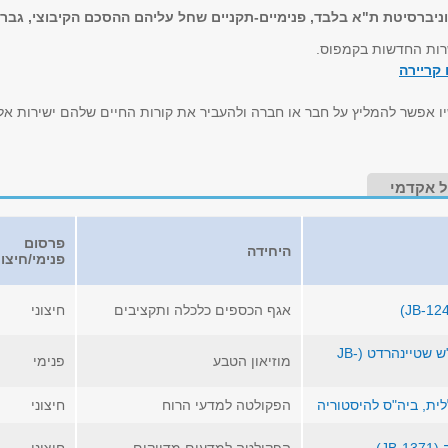
וניברסיטת ת"א בלבד, פנימיים-תקניים שחל עליהם ההסכם הקיבוצי, גברי
רות החדשות בקמפוס.
קריירה
 אפשר להמליץ על חבר או חברה ולהעביר את קורות החיים שלהם ישירות אלי
 אקדמי
פרסום
היחידה
פנימי/חיצונ
אגף הכספים כלכלה ותקציבים
חיצוני
מתאם/ת מערכות מחשוב - מוזיאון הטבע ע"ש שטיינהרדט (JB-
מוזיאון הטבע
פנימי
ית, ביה"ס להיסטוריה
הפקולטה למדעי הרוח
חיצוני