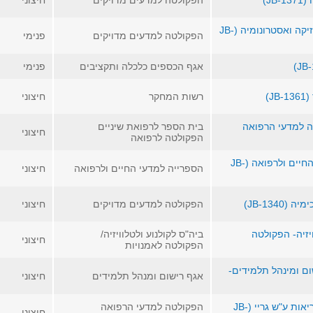
הפקולטה למדעים מדויקים
חיצוני
רכז/ת בכיר/ה לתלמידי/ות מחקר- ביה"ס לפיזיקה ואסטרונומיה (JB-
הפקולטה למדעים מדויקים
פנימי
אגף הכספים כלכלה ותקציבים
פנימי
)
רשות המחקר
חיצוני
ה למדעי הרפואה
בית הספר לרפואת שיניים
חיצוני
הפקולטה לרפואה
ספרן/ית מדור קטלוג ומיון- הספרייה למדעי החיים ולרפואה (JB-
הספרייה למדעי החיים ולרפואה
חיצוני
JB-134)
הפקולטה למדעים מדויקים
חיצוני
יזיה- הפקולטה
ביה"ס לקולנוע ולטלוויזיה/
חיצוני
הפקולטה לאמנויות
ם ומינהל תלמידים-
אגף רישום ומנהל תלמידים
חיצוני
מנהל/ת בית- הפקולטה למדעי הרפואה והבריאות ע"ש גריי (JB-
הפקולטה למדעי הרפואה
חיצוני