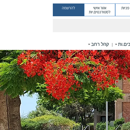
ניות
אזור אישי
להרשמה
לסטודנטים.יות
ים.ות
קהל רחב
|