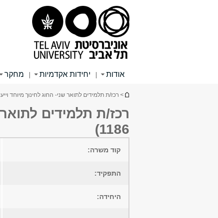
תוכן
תפריט
תפריט
עליון
ראשי
ראשי
אודות
יחידות אקדמיות
מחקר
|
|
הינך נמצא כאן
> רכז/ת תלמידים לתואר שני- החוג לחינוך מיוחד וייעוץ חינוכ
1186)
קוד משרה:
התפקיד:
היחידה: