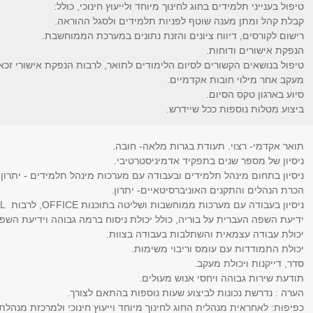
טיפול בענייני תלמידים בחוג לחינוך מיוחד ולייעוץ חינוכי, כולל:
קבלת קהל ומתן מענה שוטף לפניות תלמידים ולסגל ההוראה.
רישום לקורסים, דיווח ציונים והזנת נתונים במערכת הממוחשבת.
הנפקת אישורים ודוחות.
טיפול בנושאים הקשורים לסיום הלימודים לתואר, לרבות הנפקת אישורי זכאות
מעקב אחר מילוי חובות אקדמיים.
סיוע בארגון טקס הסיום.
ביצוע מטלות נוספות ככל שיידרש.
תואר אקדמי- רצוי. תעודת בגרות מלאה- חובה.
ניסיון של מספר שנים בתפקיד אדמיניסטרטיבי.
ניסיון בתחום מינהל תלמידים ובעבודה עם מערכות מינהל תלמידים - יתרון.
הכרת הנהלים והתקנים האוניברסיטאיים- יתרון.
ניסיון בעבודה עם מערכות ממוחשבות ושליטה בתוכנות OFFICE, לרבות EXCEL.
ידיעת השפה העברית על בוריה, כולל יכולת ניסוח ברמה גבוהה וידיעת הש
יכולת עבודה עצמאית והשתלבות בעבודה בצוות.
יכולת התמודדות עם עומס וריבוי משימות.
סדר, דייקנות ויכולת מעקב.
תודעת שירות גבוהה ויחסי אנוש מעולים.
הערה : נדרשת נכונות לביצוע שעות נוספות בהתאם לצורך.
כפיפות: לאחראית מנהלית החוג לחינוך מיוחד וייעוץ חינוכי ולמרכזת מנהלת