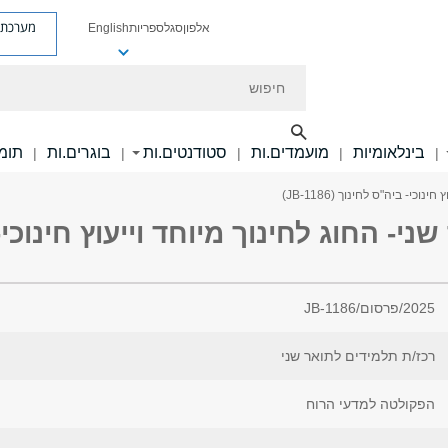
מערכת פ
אלפון
סגל
ספריות
English
חיפוש
בינלאומיות
מועמדים.ות
סטודנטים.ות
בוגרים.ות
תומכ
|
|
|
|
|
י- ביה"ס לחינוך (JB-1186)
2025/פרסום/JB-1186
רכז/ת תלמידים לתואר שני
הפקולטה למדעי הרוח