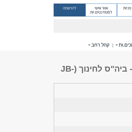
ניות
אזור אישי
להרשמה
לסטודנטים.יות
ים.ות
קהל רחב
|
רכז/ת תלמידים לתואר שני- החוג לחינוך מיוחד וייעוץ חינוכי- ביה"ס לחינוך (JB-