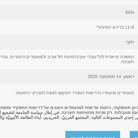
50%
11-8 בדירוג המינהלי
תקני
המשרה מיועדת לכל עובדי אוניברסיטת תל אביב ולמועמדים חיצוניים, גברי
תענינה.
ראשון, 14 ספטמבר 2025
מועמדים שיעמדו בדרישות המכרז יתבקשו לגשת למבדקי התאמה.
יוון תעסוקתי, ניתנת עדיפות למועמדים העונים על דרישות התפקיד ומשתי
מוגבלות. רק פניות מתאימות תענינה. في إطار سياسة الجامعة لتشجيع التنوّع
إحدى المجموعات التالية: المجتمع العربيّ، الحريديم، أبناء الطائفة الأثيوبيّة 