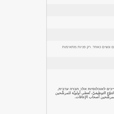
ם ונשים כאחד. רק פניות מתאימות
יכים לאוכלוסיות אלו: חברה ערבית,
 التوظيفيّ، تُعطى أولويّة للمرشّحين
والمرشّحين أصحاب الإعاقات.