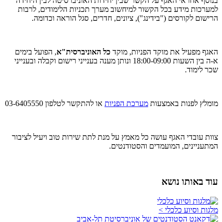
בנוסף אחראי האגף על הקשר שבין יחידות האוניברסיטה לבין היחידה
למערכות מידע בכל הקשור למיחשוב מערך תכניות הלימודים, לרבות
הרישום לקורסים ("בידינג"), ציונים, חדרים, סגל הוראה וכדומה.
האגף מפעיל את מוקד הפניות, מוקד
כל האוניברסית"א
, הפועל בימים
א-ה בין השעות 18:00-09:00 ונותן מענה בענייני רישום וקבלה ובענייני
שכר לימוד.
מומלץ לפנות באמצעות
מערכת הפניות
או להתקשר לטלפון 03-6405550
צוות עובדי האגף עושה כל מאמץ על מנת לתת שירות טוב ויעיל לציבור
המתעניינים, המועמדים והסטודנטים.
עוד באותו נושא
מלגות וסיוע כלכלי >