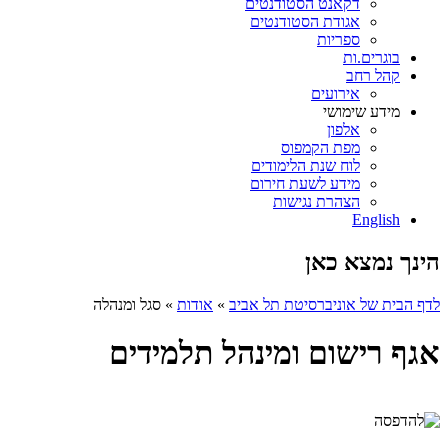
דקאנט הסטודנטים
אגודת הסטודנטים
ספריות
בוגרים.ות
קהל רחב
אירועים
מידע שימושי
אלפון
מפת הקמפוס
לוח שנת הלימודים
מידע לשעת חירום
הצהרת נגישות
English
הינך נמצא כאן
לדף הבית של אוניברסיטת תל אביב
»
אודות
»
סגל ומנהלה
אגף רישום ומינהל תלמידים