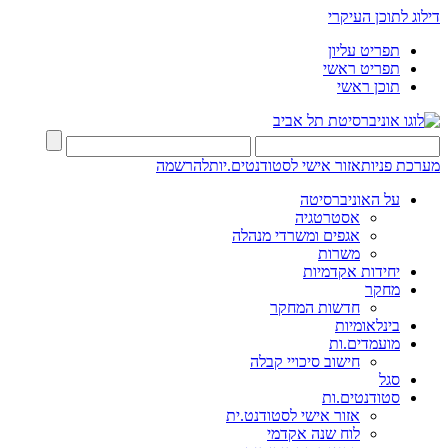
דילוג לתוכן העיקרי
תפריט עליון
תפריט ראשי
תוכן ראשי
מערכת פניות
אזור אישי לסטודנטים.יות
להרשמה
על האוניברסיטה
אסטרטגיה
אגפים ומשרדי מנהלה
משרות
יחידות אקדמיות
מחקר
חדשות המחקר
בינלאומיות
מועמדים.ות
חישוב סיכויי קבלה
סגל
סטודנטים.ות
אזור אישי לסטודנט.ית
לוח שנה אקדמי