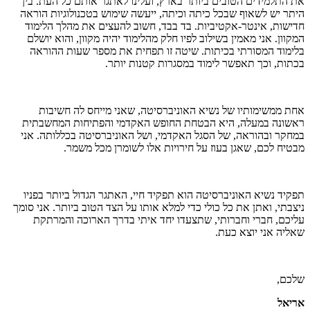
את התלמידים הטובים ביותר בארץ, ועלינו לאתגר אותם כל העת. בין
היתר יש לשאוף שבכל כיתה וכיתה, ייעשה שימוש בטכנולוגיות הוראה
חדישות, אינטר-אקטיביות. בד בבד, חשוב להעצים את מהלך הלימוד
המקוון. אני מאמין בשילוב לפיו חלק מהלימוד יהיה מקוון, והוא יושלם
בלימוד המסורתי בכיתות. שיטה זו תפחית את מספר שעות ההוראה
בכתות, וכך תאפשר לימוד במסגרות קטנות יותר.
אחת ממשימותיו של נשיא האוניברסיטה, שאני מייחס לה חשיבות
ראשונה במעלה, היא הבטחת החופש האקדמי והפתיחות המחשבתית
במחקר ובהוראה, של הסגל האקדמי, ושל האוניברסיטה בכללותה. אני
מבטיח לכם, שאגן בעוז על חירויות אלו לשומרן מכל משמר.
תפקיד נשיא האוניברסיטה הוא תפקיד חיי, האתגר הגדול ביותר בפניו
ניצבתי, ואתן את כל כולי כדי למלא אותו על הצד הטוב ביותר. אני סומך
עליכם, חברי וחברותי, שתצעדו יחד איתי בדרך הארוכה והמרתקת
שאליה אני יוצא כעת.
שלכם,
אריאל