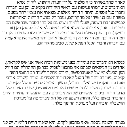
לאחר שהתבשרתי כי הומלצתי על ידי וועדת החיפוש להיות נשיא
האוניברסיטה, יזמתי פגישות עם ראשי היחידות בקמפוס, וכן עם חברות
וחברי סגל נוספים. היתה זו חוויה מאלפת: מצאתי את עצמי יותר מפעם,
משוחח עם בני שיחי על מחקריהם, ונזכר רק בעשר הדקות האחרונות
לפגישתנו בת השעה, שעלי ללמוד משהו גם על בתי הספר שבראשם הם
עומדים... אכן, אני יודע שכנשיא אוניברסיטה לא אוכל לעסוק רק (או
בעיקר) בכך, שכן מוטלות עלי עוד כמה וכמה משימות לא פשוטות. אך כך
תמיד היה וכך תמיד יהיה: אין דבר שאני אוהב יותר מאשר אינטראקציה
עם חברות וחברי הסגל הנפלא שלנו, סביב מחקריהם.
כנשיא האוניברסיטה עומדות בפני משימות רבות אשר אני שש לקראתן.
אחדים מן הנושאים שבהם אני מתכוון לעסוק כבר מן ההתחלה הם חיזוק
הפן הבינלאומי של האוניברסיטה, קידום מחקר ולימוד רב תחומי חוצה
קמפוס, גיוון רב יותר של הסגל האקדמי והתלמידים, טווית קשרים ארוכי
טווח עם חוקרים ישראלים בחו"ל, המשך המגמה להפיכתו של הקמפוס
נוח ככל שניתן לנשים ולבני מיעוטים אתניים ולאומיים, שיפור מצבם של
מדעי הרוח, ביסוס הקשרים של האוניברסיטה עם התעשייה עתירת הידע
והחברה באופן כללי, וחיזוק השפעתה של האוניברסיטה על מערכת
ההשכלה הגבוהה ועל מערכת החינוך כולה.
מטרה חשובה נוספת שאני מתכוון לקדם, היא שיפור חווית הלימוד. יש לנו