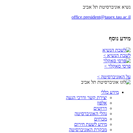
נשיא אוניברסיטת תל אביב
office.president@tauex.tau.ac.il
מידע נוסף
לשכת הנשיא >
פרסי סאקלר >
על האוניברסיטה >
מידע כללי
יצירת קשר ודרכי הגעה
אלפון
דרושים
נהלי האוניברסיטה
מכרזים
מידע לשעת חירום
מבקרת האוניברסיטה