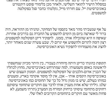
במסלול הישיר לתואר השלישי, ולאחר מכן בלימודי פוסט דוקטורט
באוניברסיטת ייל. עם חזרתי מייל, נקלטתי כחבר סגל בפקולטה
למשפטים.
על אף שנשביתי מהר מאד בקסמו של המחקר, ונהניתי מן ההוראה, היה
ברור לי שארצה ביום מן הימים להשפיע על החברה גם בדרכים אחרות.
שאיפה זו היא שהובילה אותי, בזמנו, לתפקיד דיקן הפקולטה למשפטים.
רצון דומה לתרום ולהשפיע אף יגרום לי, שבע עשרה שנים מאוחר יותר,
להציג את מועמדותי לתפקיד נשיא האוניברסיטה.
תקופת כהונתי כדיקן היתה מיוחדת בעבורי, בין היתר מכיוון שנחשפתי
לראשונה באופן משמעותי, למה שמתרחש באוניברסיטה, מחוץ לכתליו
של הבניין אדום-הלבנים של הפקולטה למשפטים. המגוון העצום שיש
באוניברסיטה הקסים אותי – אכן, אין לך מוסד אקדמי בארץ, ומעטים
כמותו בעולם, שיש בו מגוון גדול כל כך של תחומים כמו באוניברסיטה
שלנו. גיליתי שלא אחת מעניין אותי לדבר עם חוקרים שתחומי עיסוקם
רחוקים מתחומי עיסוקי כרחוק המזרח מן המערב (תרתי משמע), לא
פחות מאשר עם חוקרים בתחומים הקרובים לאלו שלי.