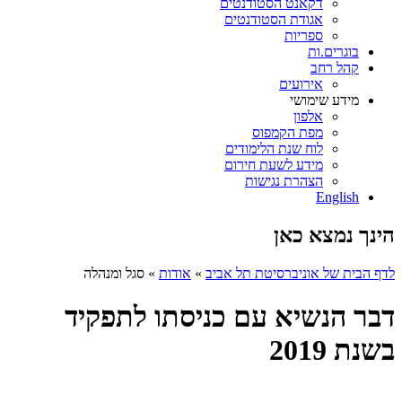
דקאנט הסטודנטים
אגודת הסטודנטים
ספריות
בוגרים.ות
קהל רחב
אירועים
מידע שימושי
אלפון
מפת הקמפוס
לוח שנת הלימודים
מידע לשעת חירום
הצהרת נגישות
English
הינך נמצא כאן
לדף הבית של אוניברסיטת תל אביב
»
אודות
»
סגל ומנהלה
דבר הנשיא עם כניסתו לתפקיד
בשנת 2019