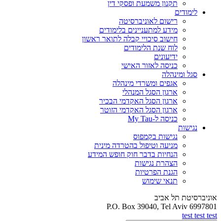
תקנון משמעת ופסקי דין
לימודים
רישום לאוניברסיטה
מידע למתעניינים בלימודים
חישוב סיכויי קבלה לתואר ראשון
לוח שנת הלימודים
ידיעונים
כניסה לאזור האישי
סגל ומינהלה
אגפים ומשרדי מינהלה
ארגון הסגל המנהלי
ארגון הסגל האקדמי הבכיר
ארגון הסגל האקדמי הזוטר
כניסה ל-My Tau
נגישות
נגישות בקמפוס
מניעה וטיפול בהטרדה מינית
הנחיות בדבר חוק חופש המידע
הצהרת נגישות
הגנת הפרטיות
תנאי שימוש
אוניברסיטת תל אביב
P.O. Box 39040, Tel Aviv 6997801
test test test