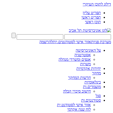
דילוג לתוכן העיקרי
תפריט עליון
תפריט ראשי
תוכן ראשי
מערכת פניות
אזור אישי לסטודנטים.יות
להרשמה
על האוניברסיטה
אסטרטגיה
אגפים ומשרדי מנהלה
משרות
יחידות אקדמיות
מחקר
חדשות המחקר
בינלאומיות
מועמדים.ות
חישוב סיכויי קבלה
סגל
סטודנטים.ות
אזור אישי לסטודנט.ית
לוח שנה אקדמי