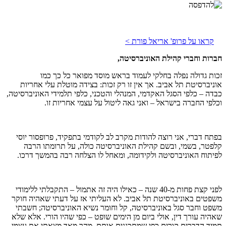
קראו על פרופ' אריאל פורת >
חברות וחברי קהילת האוניברסיטה,
זכות גדולה נפלה בחלקי לעמוד בראש מוסד מפואר כל כך כמו
אוניברסיטת תל אביב. אך אין זו רק זכות: בצידה מוטלת עלי אחריות
כבדה – כלפי הסגל האקדמי, המנהלי והטכני, כלפי תלמידי האוניברסיטה,
וכלפי החברה בישראל – ואני גאה ליטול על עצמי אחריות זו.
בפתח דברי, אני רוצה להודות מקרב לב לקודמי בתפקיד, פרופסור יוסי
קלפטר, בשמי, ובשם קהילת האוניברסיטה כולה, על תרומתו הרבה
לפיתוח האוניברסיטה ולקידומה, ומאחל לו הצלחה רבה בהמשך דרכו.
לפני קצת פחות מ-40 שנה – כאילו היה זה אתמול – התקבלתי ללימודי
משפטים באוניברסיטת תל אביב. לא העליתי אז על דעתי שאהיה חוקר
משפט וחבר סגל באוניברסיטה, קל וחומר נשיא האוניברסיטה; חשבתי
שאהיה עורך דין, אולי ביום מן הימים שופט – כפי שהיו הורי. אלא שלא
תמיד הדברים קורים כפי שמתכננים אותם. מהר מאד מצאתי את עצמי