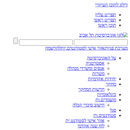
דילוג לתוכן העיקרי
תפריט עליון
תפריט ראשי
תוכן ראשי
מערכת פניות
אזור אישי לסטודנטים.יות
להרשמה
על האוניברסיטה
אסטרטגיה
אגפים ומשרדי מנהלה
משרות
יחידות אקדמיות
מחקר
חדשות המחקר
בינלאומיות
מועמדים.ות
חישוב סיכויי קבלה
סגל
סטודנטים.ות
אזור אישי לסטודנט.ית
לוח שנה אקדמי