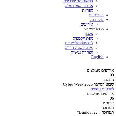
דקאנט הסטודנטים
אגודת הסטודנטים
ספריות
בוגרים.ות
קהל רחב
אירועים
מידע שימושי
אלפון
מפת הקמפוס
לוח שנת הלימודים
מידע לשעת חירום
הצהרת נגישות
English
אירועים מומלצים
09
נובמבר
שבוע הסייבר 2026 Cyber Week
לפרטים נוספים
אירועים מומלצים
06
אוגוסט
תערוכה
תערוכה: "Burnout 22"