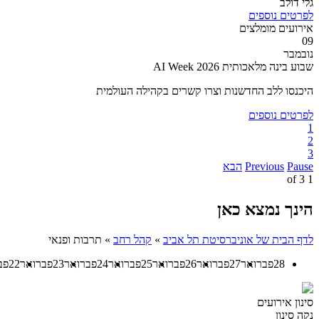
גלי דולב
לפרטים נוספים
אירועים מומלצים
09
נובמבר
שבוע בינה מלאכותית AI Week 2026
היכנסו ללב החדשנות וצרו קשרים בקהילה העולמית
לפרטים נוספים
1
2
3
Pause
Previous
הבא
3
of
1
הינך נמצא כאן
לדף הבית של אוניברסיטת תל אביב
»
קהל רחב
»
תרבות ופנאי
28
פברואר
27
פברואר
26
פברואר
25
פברואר
24
פברואר
23
פברואר
22
פב
סינון אירועים
נקה סינון