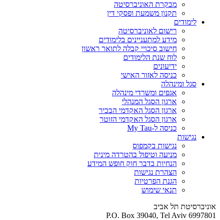
מבקרת האוניברסיטה
תקנון משמעת ופסקי דין
לימודים
רישום לאוניברסיטה
מידע למתעניינים בלימודים
חישוב סיכויי קבלה לתואר ראשון
לוח שנת הלימודים
ידיעונים
כניסה לאזור האישי
סגל ומינהלה
אגפים ומשרדי מינהלה
ארגון הסגל המנהלי
ארגון הסגל האקדמי הבכיר
ארגון הסגל האקדמי הזוטר
כניסה ל-My Tau
נגישות
נגישות בקמפוס
מניעה וטיפול בהטרדה מינית
הנחיות בדבר חוק חופש המידע
הצהרת נגישות
הגנת הפרטיות
תנאי שימוש
אוניברסיטת תל אביב
P.O. Box 39040, Tel Aviv 6997801