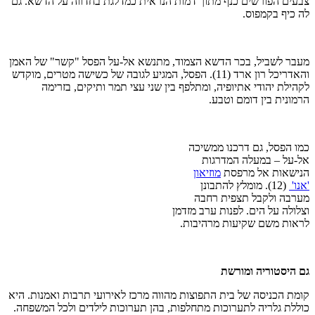
צבעים הפורשים כנף מתוך דמות הנראית כמדלגת בחדווה על הדשא. גם
לה כיף בקמפוס.
מעבר לשביל, בכר הדשא הצמוד, מתנשא אל-על הפסל "קשר" של האמן
והאדריכל רון ארד (11). הפסל, המגיע לגובה של כשישה מטרים, מוקדש
לקהילת יהודי אתיופיה, ומתלפף בין שני עצי תמר ותיקים, בזרימה
הרמונית בין דומם וטבע.
כמו הפסל, גם דרכנו ממשיכה
אל-על – במעלה המדרגות
הנישאות אל מרפסת
מוזיאון
'אנו'
(12). מומלץ להתבונן
מערבה ולקבל תצפית רחבה
וצלולה על הים. לפנות ערב מזדמן
לראות משם שקיעות מרהיבות.
גם היסטוריה ומורשת
קומת הכניסה של בית התפוצות מהווה מרכז לאירועי תרבות ואמנות. היא
כוללת גלריה לתערוכות מתחלפות, בהן תערוכות לילדים ולכל המשפחה.