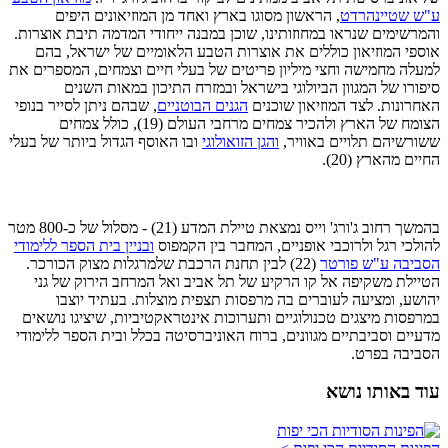
ע"ש שטיינהרדט
, הראשון מסוגו בארץ ואחד מן המוזיאונים היפים
והמרשימים שנראו במחוזותינו, שוכן במבנה ייחודי המדמה תיבת אוצרות.
אוספי המוזיאון כוללים את אוצרות הטבע הלאומיים של ישראל, בהם
למעלה מחמישה וחצי מיליון פריטים של בעלי חיים וצמחים, המספרים את
סיפורו של המגוון הביולוגי בישראל ובמזרח התיכון במאות השנים
האחרונות. לצד המוזיאון שוכנים
הגנים הבוטניים
, שבהם ניתן לסייר בנופי
הצומח של הארץ ולהכיר צמחים מרחבי העולם (19), כולל צמחים
ששורשיהם תלויים באוויר,
והגן הזואולוגי
ובו האוסף הגדול ביותר של בעלי
החיים מהארץ (20).
בהמשך רחוב ג'ורג' וייס נמצאת טיילת המדע (21) - מסלול של כ-800 מטר
להולכי רגל ולרוכבי אופניים, המחבר בין הקמפוס
ובניין בית הספר ללימודי
הסביבה ע"ש פורטר
(22) לבין תחנת הרכבת שלמרגלות מצוק הכורכר.
הטיילת משקיפה אל קו הרקיע של תל אביב ואל המרחב הירוק של גני
יהושע, ומציעה לעוברים בה מרפסות תצפית מוצלות. בעתיד יוצבו
במרפסות מיצגים טכנולוגיים ותערוכות אינטראקטיביות, שיציגו נושאים
מדעיים וסביבתיים מגוונים, ברוח האוניברסיטה בכלל ובית הספר ללימודי
הסביבה בפרט.
עוד באותו נושא