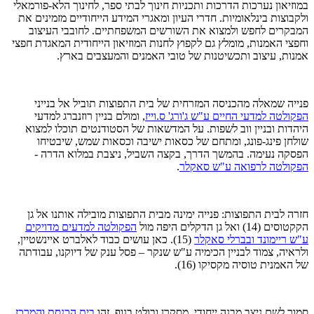
במוזיאון נערכות הדרכות ותכניות חינוך לבתי ספר, לחינוך הלא-פורמאלי
ולקבוצות בינלאומיות. חדרי העיון ומאגרי המידע הייחודיים מזמינים את
המבקרים לחפש ולמצוא את השורשים המשפחתיים. לחובבי העיצוב
וחפצי האמנות, מומלץ גם לקפוץ לחנות המוזיאון הייחודית המאגדת חפצי
אמנות, עיצוב ותכשיטנות של טובי האמנים והמעצבים בארץ.
פנייה שמאלה מהכניסה המזרחית של בית התפוצות תוביל אל בנייני
הפקולטה למדעי החיים ע"ש ג'ורג' ס.וייז
, ומולם בניין רוזנברג למדעי
היהדות ובניין ווב לשפות. על המדשאות של הסטודנטים תוכלו למצוא
שולחן פינג-פונג, ומתחם של כסאות ישיבה וכסאות שמש, שיבטיחו
הפסקה נעימה. בהמשך הדרך, בקצה השביל, ניצבת במלוא הדרה -
הפקולטה לרפואה ע"ש סאקלר
.
חזרה לבית התפוצות: פנייה ימינה מבית התפוצות מובילה אותנו אל גן
הקקטוסים (14) ואל גן הדקלים היפה מול
הפקולטה למדעים מדויקים
ע"ש ריימונד ובברלי סאקלר
(15). כאן עושים כבוד לאלברט איינשטיין,
ולראיה, צמוד לבניין הכימיה ע"ש שנקר – פסל ענק של דיוקנו, עבודתה
של האמנית טוסיה מקסיקו (16).
סמוך לשם ניצב מבנה ייחודי, מסקרן ובולט בנוף. זהו
בית הכנסת והמרכז