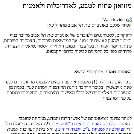
מוזיאון פתוח לטבע, לאדריכלות ולאמנות
הסיור שלכם באוניברסיטת תל אביב מתחיל כאן
לחוקרים, לסטודנטים ולעובדים של אוניברסיטת תל אביב מדובר בנוף
יומיומי שהעין לא שבעה ממנו. אך המדשאות הירוקות, הצמחייה הפורחת,
פינות החמד הפזורות בכל עבר, וכמובן האווירה הסטודנטיאלית הצעירה,
פתוחים בפני כל ומזמינים לביקור ברחבי הקמפוס.
האמנות צומחת מתוך כרי הדשא
כיכר אנטין הגדולה (1) מקבלת את פני הבאים לקמפוס מרחוב חיים לבנון
פינת איינשטיין. בכיכר הרחבה ניתנת ההזדמנות המהנה לעיין בכמה מן
המשפטים האלמותיים של גדולי האישים בהיסטוריה, החקוקים במתכת
על פני המרצפות.
לאחר גמיעה מציטוטיהם של אנשי הרוח והמדע, ממתינה לחובבי
האמנות
הגלריה האוניברסיטאית ע"ש שרייבר
(2). הגלריה, המנוהלת על
ידי
הפקולטה לאמנויות ע"ש יולנדה ודוד כץ
, היא בית לתערוכות אמנות