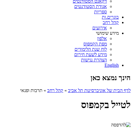
דקאנט הסטודנטים
אגודת הסטודנטים
ספריות
בוגרים.ות
קהל רחב
אירועים
מידע שימושי
אלפון
מפת הקמפוס
לוח שנת הלימודים
מידע לשעת חירום
הצהרת נגישות
English
הינך נמצא כאן
לדף הבית של אוניברסיטת תל אביב
»
קהל רחב
»
תרבות ופנאי
לטייל בקמפוס