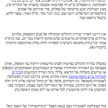
קבועות ומתחלפות, של אמנים ותיקים ואמנים צעירים, בהם גם בוגרי
הפקולטה. גן הפסלים ע"ש לוי ופורטונה אשכנזי בחצרה של הגלריה (3),
מציג תערוכת קבע מרשימה של פסלים, פרי יצירתם של אמנים
בינלאומיים וישראלים ידועי שם, כגון: הנרי מור, קרלו זאורי, עופר ללוש,
מיכאל גרוסמן ועוד.
את דרכנו לאורך שדרת הדגלים המובילה אל פנים הקמפוס, מלווים
שרידים ארכיאולוגיים מרשימים שלא מזדמן לראות בכל יום, כמו כותרת
עמוד קורינתית מהמאה השישית לספירה ודלת בזלת מהתקופה הרומית
ביזנטית (4).
במעלה שדרת הדגלים נפרשות לפנינו מדשאות ירוקות עד האופק, ואיתן
מפציעה גם האווירה המיוחדת שמשרים הסטודנטים המסתובבים בקמפוס
או שרועים בשלווה על הדשא. צלילי נגינה ושירה הבוקעים מ
ביה"ס
למוזיקה ע"ש בוכמן-מהטה
מימין מלווים אותנו בדרכנו לבניין הפקולטה
לאמנויות משמאל. בין השיחים, פיסה של ים כחול קורצת אלינו דרך חלון
הפונה אל הים התיכון, עבודתו של האדריכל משה עצמון, המציגה בפני
המתבונן את רחוב איינשטיין לכל אורכו עד לים שבקו האופק (5).
מול הפקולטה לאמנויות ניצב בגאון הפסל "התרחשויות" של האמן יגאל