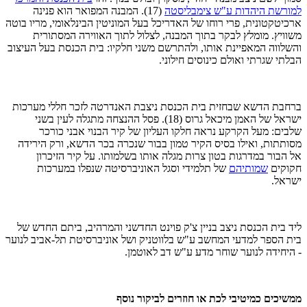
למורשת היהדות ע"ש צימבליסטה
(17). המבנה המפואר הוא פנינה
ארכיטקטונית, פרי רוחו של האדריכל בעל המוניטין הבינלאומי, מריו בוטה
משוויץ. מומלץ לבקר בתוך המבנה, לצלול לתוך האווירה המסתורית
והשלווה המאפיינת אותו, ולהתרשם משני חלקיו: בית הכנסת בעל העיצוב
הבלתי שגרתי ואולם כינוסים חילוני.
ברחבת הדשא שבחזית בית הכנסת ניצבת האנדרטה לזכר חללי מערכות
ישראל של האמן מיכאל גרוס (18). פסל ההנצחה מתגלה לעין בשני
שלבים: מעל הקרקע נראה חלקו העליון של קיר הבנוי אבני כורכר
מסותתות, ואילו בסיס הקיר טמון בבור שנכרה בכר הדשא, ורק הירידה
אל הבור במדרגות בטון צרות מגלה אותו בשלמותו. על קיר הזיכרון
חקוקים
שמותיהם
של תלמידי וסגל האוניברסיטה שנפלו במערכות
ישראל.
ליד בית הכנסת ניצב בניין צ'ק פוינט החדשני והמרהיב, ביתם החדש של
בית הספר למדעי המחשב ע"ש בלווטניק ושל אוניברסיטת תל-אביב לנוער
- היחידה לנוער שוחר מדע ע"ש דב לאוטמן.
ממשיכים כמיטיבי לכת או חוזרים לביקור נוסף