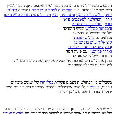
הקמפוס ממשיך להשתרע הרבה מעבר לסיור שהוצע כאן. מעבר לבניין
גילמן של מדעי הרוח ובניין
הפקולטה לניהול ע"ש קולר
נמצאים
ביה"ס
לחינוך ע"ש חיים וג'ואן קונסטנטינר
,
הפקולטה למדעי החברה ע"ש גרשון
גורדון
ו
הפקולטה ל
משפטים ע"ש
בוכמן,
אולם הכנסים הגדול
והמפואר סמולרש
ובנייני ההנהלה
של האוניברסיטה. בהמשך
נמצאים גם
ביה"ס לעבודה
סוציאלית ע"ש בוב שאפל
ו
הפקולטה להנדסה ע"ש איבי
ואלדר פליישמן
, עם פינות חמד
נסתרות משלהם ששווה להכיר.
בתקופת הלימודים נערכות מול הפקולטה להנדסה מסיבות מעולות
לסטודנטים במהלך ההפסקות.
בשבילים בין הפקולטות ניצבים עשרות
פסלי חוץ
של אמנים מובילים
נוספים,
בניינים
בעלי חזות אדריכלית ייחודית ומרתקת ושאר פינות חמד
ירוקות ופורחות שנעים כל-כך לגלות.
למי שחשקה נפשו בשינוי נוף ובאווירה אמיתית של טבע - אוצרות הטבע
של אוניברסיטת תל אביב ממתינים לביקור ברחוב ג'ורג' וייז.
מוזיאון הטבע