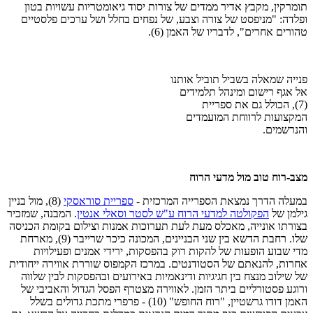
תומרקין, מקבץ אדיר ממדים של צורות יסוד גיאומטריות עשויות בטון
ופלדה: "מניפסט של צורה וצבע, של נפחים בחלל ושל ערכים פלסטיים
טהורים אחרים", לדבריו של האמן (6).
פנייה שמאלה בשביל תוביל אותנו
אל אגף רישום ומינהל תלמידים
(7), הכולל גם את ספריית
המקצועות לרווחת המועמדים
והנרשמים.
מצב-רוח טוב מול מדעי הרוח
במעלה הדרך נמצאת הספרייה המרכזית -
ספריית סוראסקי
(8), מול בניין
גילמן של
הפקולטה למדעי הרוח ע"ש לסטר וסאלי אנטין
. המבנה, שמזכיר
בצורתו אונייה, מאכלס מעת לעת תערוכות אמנות וצילום בקומת הכניסה
שלו. רחבת הדשא בין שני הבניינים, המכונה כיכר שרייבר (9), מארחת
מדי שבוע הופעות של להקות רוק בהפסקות, ירידי אמנים ופעילויות
אחרות, להנאתם של הסטודנטים. במרכז הקמפוס שוררת אווירה ייחודית
של שילוב מנצח בין חגיגיות ודינאמיות באירועים ובהפסקות לבין שלווה
ורוגע פסטורליים ביתר הזמן. לאווירה מצטרף הפסל הגדול והאביבי של
האמן דודו גרשטיין, "רוח החופש" (10) - פרפרי מתכת גדולים בשלל