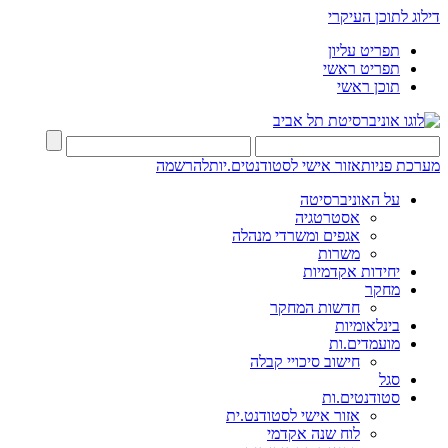
דילוג לתוכן העיקרי
תפריט עליון
תפריט ראשי
תוכן ראשי
מערכת פניות
אזור אישי לסטודנטים.יות
להרשמה
על האוניברסיטה
אסטרטגיה
אגפים ומשרדי מנהלה
משרות
יחידות אקדמיות
מחקר
חדשות המחקר
בינלאומיות
מועמדים.ות
חישוב סיכויי קבלה
סגל
סטודנטים.ות
אזור אישי לסטודנט.ית
לוח שנה אקדמי