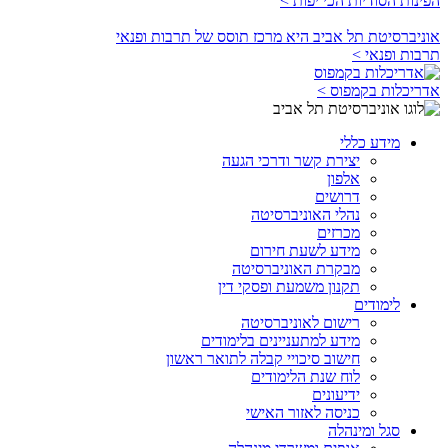
הפינות הסודיות הכי יפות >
אוניברסיטת תל אביב היא מרכז תוסס של תרבות ופנאי
תרבות ופנאי >
אדריכלות בקמפוס >
מידע כללי
יצירת קשר ודרכי הגעה
אלפון
דרושים
נהלי האוניברסיטה
מכרזים
מידע לשעת חירום
מבקרת האוניברסיטה
תקנון משמעת ופסקי דין
לימודים
רישום לאוניברסיטה
מידע למתעניינים בלימודים
חישוב סיכויי קבלה לתואר ראשון
לוח שנת הלימודים
ידיעונים
כניסה לאזור האישי
סגל ומינהלה