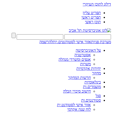
דילוג לתוכן העיקרי
תפריט עליון
תפריט ראשי
תוכן ראשי
מערכת פניות
אזור אישי לסטודנטים.יות
להרשמה
על האוניברסיטה
אסטרטגיה
אגפים ומשרדי מנהלה
משרות
יחידות אקדמיות
מחקר
חדשות המחקר
בינלאומיות
מועמדים.ות
חישוב סיכויי קבלה
סגל
סטודנטים.ות
אזור אישי לסטודנט.ית
לוח שנה אקדמי