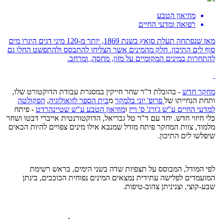
מוזיאון הטבע
רפואה ומדעי החיים
מאז שנפתחה תעלת סואץ בשנת 1869, יותר מ-120 מיני דגים היגרו מים
סוף לים התיכון. חלק מהמינים אשר הצליחו להתבסס ולהתפשט החלו גם
להתחרות במינים המקומיים על מזון, מחסה, ומרחב.
מחקר חדש
- בהובלת ד"ר שחר חייקין במסגרת עבודת הדוקטורט שלו,
ותחת הנחייתו של
פרופ' יוני בלמקר
מ
בית הספר לזואולוגיה
,
הפקולטה
למדעי החיים ע"ש ג'ורג' ס' וייז
ו
מוזיאון הטבע ע"ש שטיינהרדט
- פיתח
כלי חיזוי חדש. יחד עם ד"ר טל גבריאל, הדוקטורנטית אייברי דבטו ושחר
מלמוד, צוות המחקר פיתח מודל שמנבא אילו מינים צפויים להיות הבאים
שיפלשו לים התיכון.
לפי המודל, המבוסס על תצפיות שדה בשני הימים, בראש רשימת
המועמדים לפלישה עתידית נמצאים המינים נפוחית הכוכבים, בינתן
שבע-קוצי, וצניניתן צהוב-טיפות.