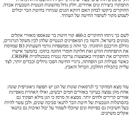
התמקדו ביצירת זנים אחידים, חלק גדול מהשונות הגנטית הטבעית אבדה.
החוקרים ביקשו לבחון האם דווקא הגנים שנותרו בחיטת הבר יכולים
לשמש מקור לשיפור החיטה של העתיד.
לשם כך ניתחו החוקרים כ-460 קווי חיטת בר שנאספו מאזורי אקלים
מגוונים בישראל, והשוו בין המאפיינים הגנטיים שלהן לבין משקל הגרגרים,
גודלם והרכבם התזונתי. כך זוהה גן ממשפחת גורמי השעתוק B3 שמווסת
את התפתחות הזרע ואת חלוקת חומרי ההזנה בתוכו. בהמשך אישרו
החוקרים את תפקידו באמצעות עריכה גנטית בטכנולוגיית CRISPR.
כאשר פעילות הגן הופחתה, גרגרי החיטה הפכו גדולים וכבדים יותר, לצד
עלייה בתכולת החלבון, הברזל והאבץ.
עוד מצא המחקר כי לגרסאות שונות של הגן יש תפוצה גיאוגרפית שונה:
אחת מהן נפוצה בעיקר באזורים חמים ויבשים, ואילו האחרת מאפיינת
אזורים קרירים ולחים יותר. ממצא זה מרמז כי הגן מילא תפקיד גם
בהסתגלות הטבעית של חיטת הבר לתנאי סביבה שונים, ולכן עשוי להיות
בעל חשיבות גם בפיתוח זנים שיוכלו לשמור על יבול ואיכות גם בתנאי
אקלים משתנים.