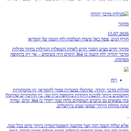
מחקר
15.07.2026
חורף הגיע, פסח בא? פיצוח תעלומת לוח השנה של קומראן
מחקר חדש מציע הסבר חדש לאחת השאלות הגדולות בחקר מגילות
מדבר יהודה: לוח השנה בן 364 הימים היה בשימוש – אך רק בתקופה
מסוימת.
רוח
מגילות מדבר יהודה, שהתגלו במערות סמוך לקומראן, הן מהמקורות
החשובים ביותר להבנת היהדות בתקופת בית שני. בין החיבורים שהתגלו
בהן נמצאים גם כתבים העוסקים בלוח שנה ייחודי בן 364 ימים, שהיה
שונה מהלוח הירחי־שמשי שנהג בירושלים.
אלא שלוח השנה הזה קצר מהשנה האסטרונומית ביותר מיום בכל שנה.
הפער הזה יצר אחת החידות הגדולות בחקר מגילות מדבר יהודה: האם