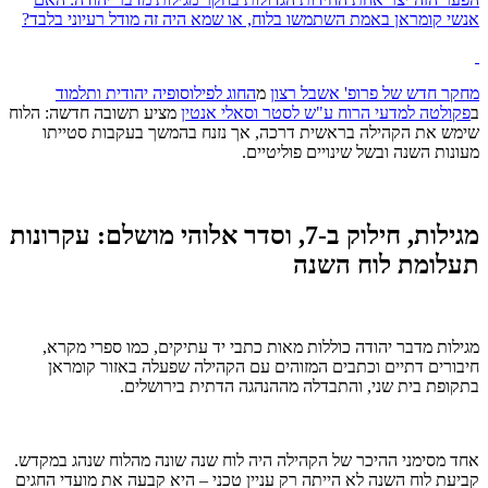
אנשי קומראן באמת השתמשו בלוח, או שמא היה זה מודל רעיוני בלבד?
מחקר חדש של
פרופ' אשבל רצון
מ
החוג לפילוסופיה יהודית ותלמוד
ב
פקולטה למדעי הרוח ע"ש לסטר וסאלי אנטין
מציע תשובה חדשה: הלוח
שימש את הקהילה בראשית דרכה, אך נזנח בהמשך בעקבות סטייתו
מעונות השנה ובשל שינויים פוליטיים.
מגילות, חילוק ב-7, וסדר אלוהי מושלם: עקרונות
תעלומת לוח השנה
מגילות מדבר יהודה כוללות מאות כתבי יד עתיקים, כמו ספרי מקרא,
חיבורים דתיים וכתבים המזוהים עם הקהילה שפעלה באזור קומראן
בתקופת בית שני, והתבדלה מההנהגה הדתית בירושלים.
אחד מסימני ההיכר של הקהילה היה לוח שנה שונה מהלוח שנהג במקדש.
קביעת לוח השנה לא הייתה רק עניין טכני – היא קבעה את מועדי החגים