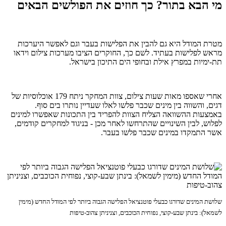
מי הבא בתור? כך חוזים את הפולשים הבאים
מטרת המודל היא גם להבין את הפלישות בעבר וגם לאפשר היערכות
מראש לפלישות בעתיד. לשם כך, החוקרים הציבו מערכות צילום וידאו
תת-ימיות במפרץ אילת ובחופי הים התיכון בישראל.
אחרי שאספו מאות שעות צילום, צוות המחקר ניתח 179 אוכלוסיות של
דגים, והשווה בין מינים שכבר פלשו לאלו שעדיין נותרו בים סוף.
באמצעות ההשוואה הצליח הצוות להפריד בין התכונות שאפשרו למינים
לפלוש, לבין השינויים שהתרחשו לאחר מכן - בניגוד למחקרים קודמים,
אשר התמקדו במינים שכבר פלשו בעבר.
שלושת המינים שדורגו כבעלי פוטנציאל הפלישה הגבוה ביותר לפי המודל החדש (מימין
לשמאל): בינתן שבע-קוצי, נפוחית הכוכבים, וצניניתן צהוב-טיפות