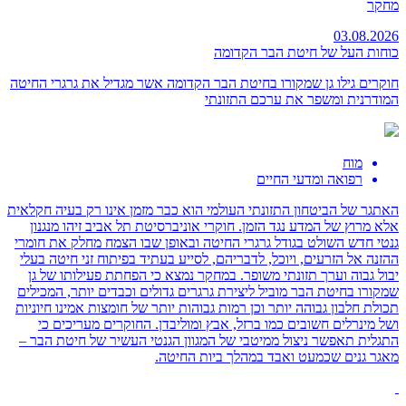
מחקר
03.08.2026
כוחות העל של חיטת הבר הקדומה
חוקרים גילו גן שמקורו בחיטת הבר הקדומה אשר מגדיל את גרגרי החיטה
המודרנית ומשפר את ערכם התזונתי
מוח
רפואה ומדעי החיים
האתגר של הביטחון התזונתי העולמי הוא כבר מזמן אינו רק בעיה חקלאית
אלא מרוץ של המדע נגד הזמן. חוקרי אוניברסיטת תל אביב זיהו מנגנון
גנטי חדש השולט בגודל גרגרי החיטה ובאופן שבו הצמח מחלק את חומרי
ההזנה אל הזרעים, ויוכל, לדבריהם, לסייע בעתיד בפיתוח זני חיטה בעלי
יבול גבוה וערך תזונתי משופר. במחקר נמצא כי הפחתת פעילותו של גן
שמקורו בחיטת הבר מוביל ליצירת גרגרים גדולים וכבדים יותר, המכילים
תכולת חלבון גבוהה יותר וכן רמות גבוהות יותר של חומצות אמינו חיוניות
ושל מינרלים חשובים כמו ברזל, אבץ ומוליבדן. החוקרים מעריכים כי
התגלית תאפשר ניצול ממיטבי של המגוון הגנטי העשיר של חיטת הבר –
מאגר גנים שכמעט ואבד במהלך ביות החיטה.