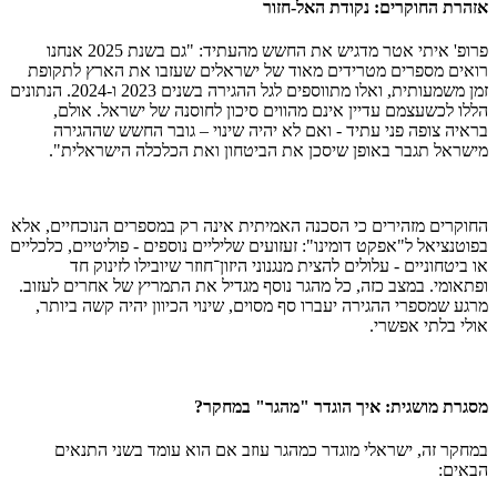
אזהרת החוקרים: נקודת האל-חזור
פרופ' איתי אטר מדגיש את החשש מהעתיד: "גם בשנת 2025 אנחנו
רואים מספרים מטרידים מאוד של ישראלים שעזבו את הארץ לתקופת
זמן משמעותית, ואלו מתווספים לגל ההגירה בשנים 2023 ו-2024. הנתונים
הללו לכשעצמם עדיין אינם מהווים סיכון לחוסנה של ישראל. אולם,
בראיה צופה פני עתיד - ואם לא יהיה שינוי – גובר החשש שההגירה
מישראל תגבר באופן שיסכן את הביטחון ואת הכלכלה הישראלית".
החוקרים מזהירים כי הסכנה האמיתית אינה רק במספרים הנוכחיים, אלא
בפוטנציאל ל"אפקט דומינו": זעזועים שליליים נוספים - פוליטיים, כלכליים
או ביטחוניים - עלולים להצית מנגנוני היזון־חוזר שיובילו לזינוק חד
ופתאומי. במצב כזה, כל מהגר נוסף מגדיל את התמריץ של אחרים לעזוב.
מרגע שמספרי ההגירה יעברו סף מסוים, שינוי הכיוון יהיה קשה ביותר,
אולי בלתי אפשרי.
מסגרת מושגית: איך הוגדר "מהגר" במחקר?
במחקר זה, ישראלי מוגדר כמהגר עוזב אם הוא עומד בשני התנאים
הבאים: