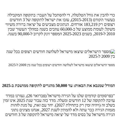
כדי להבין את גודל הטלטלה, די להסתכל על העבר: בתקופה המקבילה
בעשור הקודם (2015-2013), עזבו את ישראל לתקופה של 3 חודשים
רצופים רק 183,219 אזרחים. הנתונים מצביעים על יציאה ברורה משיווי
משקל: לעומת ממוצע של כ-60,000 עוזבים בשנה במהלך העשור שבין
2010 ל-2019, בשנים 2025-2023 המספר זינק לקרוב ל-90,000 בשנה.
מספר הישראלים שיצאו מישראל לשלושה חודשים רצופים בכל שנה בין 2009 ל-2025
המודל שמנבא את הבאות: עד 50,000 מהגרים לתקופה ממושכת ב-2025
"בפרסומים קודמים שלנו על הגירה מישראל (פברואר 26), נעזרנו במדד
עזיבה לתקופה של 12 חודשים ומעלה. מדד כזה עבור שנת 2025 אינו זמין
בשלב זה (ויהיה זמין רק בתחילת 2027). יחד עם זאת, על מנת לזהות
מגמות הגירה כבר עתה ולא להמתין לשנת 2027, אנחנו מציגים נתוני
הגירה מישראל על בסיס מדד של יציאה מישראל לתקופה של 3 חודשים