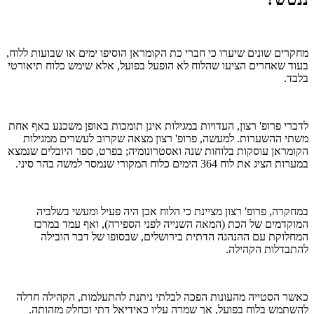
מחקרים שונים שיערו כי חברי כת הקומראן הוסיפו ימים או שבועות ללוח,
בעוד שאחרים הציעו שהלוח לא הופעל בפועל, אלא שימש כלוח תיאורטי
בלבד.
לדברי פרופ' רצון, העדויות במגילות אינן תומכות באופן משכנע באף אחת
משתי ההשערות. למעשה, פרופ' רצון מצאה שקרוב לעשרים ממגילות
הקומראן עוסקות בלוחות שנה ואסטרונומיה; בפרט, ספר היובלים שנמצא
במערות הציג את לוח 364 הימים כלוח המקורי שנמסר למשה בהר סיני.
במחקרה, פרופ' רצון מציינת כי הלוח אכן היה פעיל ומעשי בשלביה
המוקדמים של הכת (המאה השנייה לפני הספירה), ואף עמד במרכז
המחלוקת עם ההנהגה הדתית בירושלים, שבסופו של דבר הובילה
להתבדלות הקהילה.
כאשר הסטייה מהעונות הפכה לבלתי ניתנת להתעלמות, הקהילה חדלה
להשתמש בלוח בפועל, אך שמרה עליו כאידיאל דתי וכחלק מזהותה.