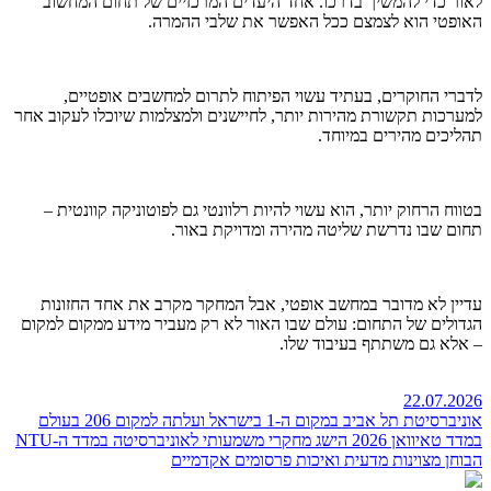
לאור כדי להמשיך בדרכו. אחד היעדים המרכזיים של תחום המחשוב
האופטי הוא לצמצם ככל האפשר את שלבי ההמרה.
לדברי החוקרים, בעתיד עשוי הפיתוח לתרום למחשבים אופטיים,
למערכות תקשורת מהירות יותר, לחיישנים ולמצלמות שיוכלו לעקוב אחר
תהליכים מהירים במיוחד.
בטווח הרחוק יותר, הוא עשוי להיות רלוונטי גם לפוטוניקה קוונטית –
תחום שבו נדרשת שליטה מהירה ומדויקת באור.
עדיין לא מדובר במחשב אופטי, אבל המחקר מקרב את אחד החזונות
הגדולים של התחום: עולם שבו האור לא רק מעביר מידע ממקום למקום
– אלא גם משתתף בעיבוד שלו.
22.07.2026
אוניברסיטת תל אביב במקום ה-1 בישראל ועלתה למקום 206 בעולם
במדד טאיוואן 2026
הישג מחקרי משמעותי לאוניברסיטה במדד ה-NTU
הבוחן מצוינות מדעית ואיכות פרסומים אקדמיים