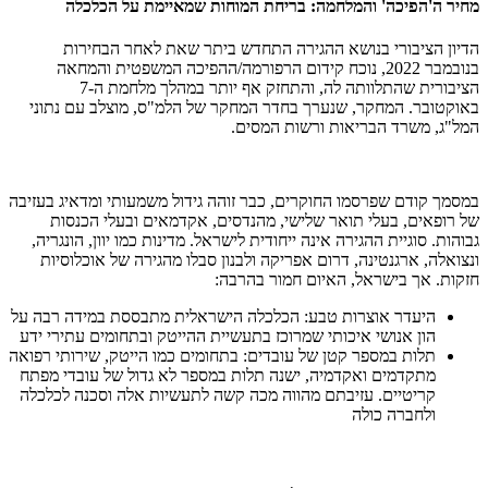
מחיר ה'הפיכה' והמלחמה: בריחת המוחות שמאיימת על הכלכלה
הדיון הציבורי בנושא ההגירה התחדש ביתר שאת לאחר הבחירות
בנובמבר 2022, נוכח קידום הרפורמה/ההפיכה המשפטית והמחאה
הציבורית שהתלוותה לה, והתחזק אף יותר במהלך מלחמת ה-7
באוקטובר. המחקר, שנערך בחדר המחקר של הלמ"ס, מוצלב עם נתוני
המל"ג, משרד הבריאות ורשות המסים.
במסמך קודם שפרסמו החוקרים, כבר זוהה גידול משמעותי ומדאיג בעזיבה
של רופאים, בעלי תואר שלישי, מהנדסים, אקדמאים ובעלי הכנסות
גבוהות. סוגיית ההגירה אינה ייחודית לישראל. מדינות כמו יוון, הונגריה,
ונצואלה, ארגנטינה, דרום אפריקה ולבנון סבלו מהגירה של אוכלוסיות
חזקות. אך בישראל, האיום חמור בהרבה:
היעדר אוצרות טבע: הכלכלה הישראלית מתבססת במידה רבה על
הון אנושי איכותי שמרוכז בתעשיית ההייטק ובתחומים עתירי ידע
תלות במספר קטן של עובדים: בתחומים כמו הייטק, שירותי רפואה
מתקדמים ואקדמיה, ישנה תלות במספר לא גדול של עובדי מפתח
קריטיים. עזיבתם מהווה מכה קשה לתעשיות אלה וסכנה לכלכלה
ולחברה כולה