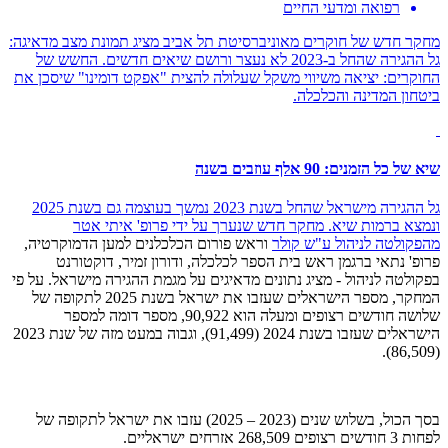
רפואה ומדעי החיים
מחקר חדש של חוקרים מאוניברסיטת תל אביב מציג תמונת מצב מדאיגה:
גל ההגירה שהחל ב-2023 לא נעצר ורושם שיאים חדשים. החשש של
החוקרים: יציאה משיווי משקל שעלולה להצית "אפקט דומינו" שיסכן את
ביטחון המדינה והכלכלה.
שיא של כל הזמנים: 90 אלף עוזבים בשנה
גל ההגירה מישראל שהחל בשנת 2023 נמשך בעוצמה גם בשנת 2025
ונמצא ברמות שיא. מחקר חדש שנערך על ידי פרופ' איתי אטר
מהפקולטה לניהול ע"ש קולר
וראש פורום הכלכלנים למען הדמוקרטיה,
פרופ' נתאי ברגמן ראש בית הספר לכלכלה, ודורון זמיר, דוקטורנט
בפקולטה לניהול - מציג נתונים מדאיגים על מגמת ההגירה מישראל. על פי
המחקר, מספר הישראלים שעזבו את ישראל בשנת 2025 לתקופה של
שלושה חודשים רצופים ומעלה הוא 90,922, מספר דומה למספר
הישראלים שעזבו בשנת 2024 (91,499), וגבוה במעט מזה של שנת 2023
(86,509).
בסך הכול, בשלוש שנים (2023 – 2025) עזבו את ישראל לתקופה של
לפחות 3 חודשים רצופים 268,509 אזרחים ישראליים.