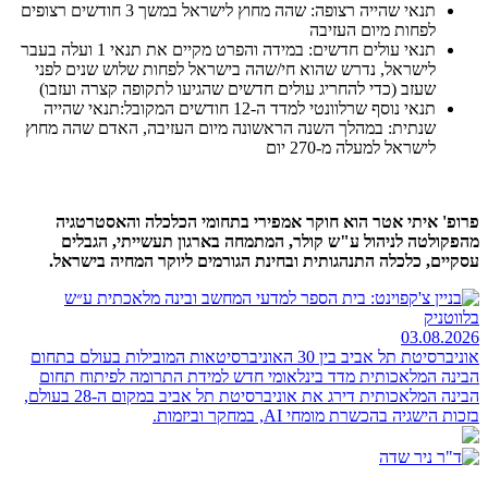
תנאי שהייה רצופה: שהה מחוץ לישראל במשך 3 חודשים רצופים
לפחות מיום העזיבה
תנאי עולים חדשים: במידה והפרט מקיים את תנאי 1 ועלה בעבר
לישראל, נדרש שהוא חי/שהה בישראל לפחות שלוש שנים לפני
שעזב (כדי להחריג עולים חדשים שהגיעו לתקופה קצרה ועזבו)
תנאי נוסף שרלוונטי למדד ה-12 חודשים המקובל:תנאי שהייה
שנתית: במהלך השנה הראשונה מיום העזיבה, האדם שהה מחוץ
לישראל למעלה מ-270 יום
פרופ' איתי אטר הוא חוקר אמפירי בתחומי הכלכלה והאסטרטגיה
מהפקולטה לניהול ע"ש קולר, המתמחה בארגון תעשייתי, הגבלים
עסקיים, כלכלה התנהגותית ובחינת הגורמים ליוקר המחיה בישראל.
03.08.2026
אוניברסיטת תל אביב בין 30 האוניברסיטאות המובילות בעולם בתחום
הבינה המלאכותית
מדד בינלאומי חדש למידת התרומה לפיתוח תחום
הבינה המלאכותית דירג את אוניברסיטת תל אביב במקום ה-28 בעולם,
בזכות הישגיה בהכשרת מומחי AI, במחקר וביזמות.