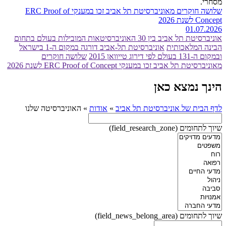
שלושה חוקרים מאוניברסיטת תל אביב זכו במענקי ERC Proof of
Concept לשנת 2026
01.07.2026
אוניברסיטת תל אביב בין 30 האוניברסיטאות המובילות בעולם בתחום
הבינה המלאכותית
אוניברסיטת תל-אביב דורגה במקום ה-1 בישראל
ובמקום ה-131 בעולם לפי דירוג טייוואן 2015
שלושה חוקרים
מאוניברסיטת תל אביב זכו במענקי ERC Proof of Concept לשנת 2026
הינך נמצא כאן
לדף הבית של אוניברסיטת תל אביב
»
אודות
»
האוניברסיטה שלנו
שיוך לתחומים (field_research_zone)
שיוך לתחומים (field_news_belong_area)