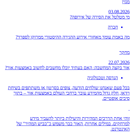
מגזין
03.08.2026
מי מטלטל את הסירה של אירופה?
חברה
מה באמת עומד מאחורי אירוע ההגירה ההיסטורי ממרוקו לספרד?
מחקר
22.07.2026
אור בקצה המחשבה: האם בעתיד יוכלו מחשבים לחשוב באמצעות אור?
הנדסה וטכנולוגיה
בכל פעם שאנחנו שולחים הודעה, צופים בסרטון או משתתפים בשיחת
וידאו, חלק גדול מהמידע עובר ברחבי העולם באמצעות אור – בתוך
סיבים אופטיים.
זוהי אחת הדרכים המהירות והיעילות ביותר להעביר מידע
למרחקים. במילים אחרות, האור כבר משמש כ"כביש המהיר" של
האינטרנט.