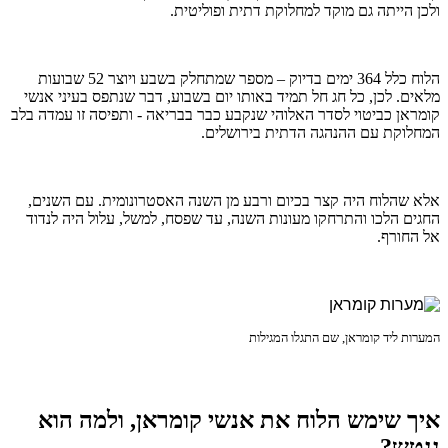
ולכן הייתה גם מוקד למחלוקת דתית ופוליטית.
הלוח כלל 364 ימים בדיוק – מספר שמתחלק בשבע ויוצר 52 שבועות
מלאים. לכן, כל חג חל תמיד באותו יום בשבוע, דבר שנתפס בעיני אנשי
קומראן כביטוי לסדר האלוהי שנקבע כבר בבריאה - ותפיסה זו עמדה בלב
המחלוקת עם ההנהגה הדתית בירושלים.
אלא שהלוח היה קצר בכיום ורבע מן השנה האסטרונומית. עם השנים,
החגים הלכו והתרחקו מעונות השנה, עד שפסח, למשל, עלול היה לנדוד
אל החורף.
המערות ליד קומראן, שם התגלו המגילות
איך שימש הלוח את אנשי קומראן, ולמה הוא
ננטש?