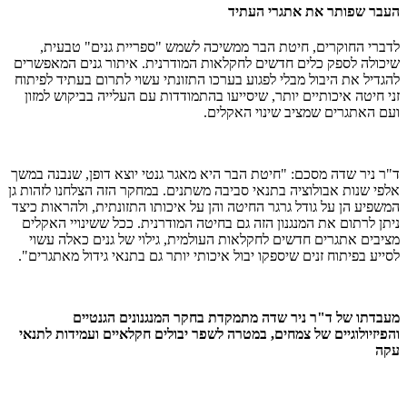
העבר שפותר את אתגרי העתיד
לדברי החוקרים, חיטת הבר ממשיכה לשמש "ספריית גנים" טבעית,
שיכולה לספק כלים חדשים לחקלאות המודרנית. איתור גנים המאפשרים
להגדיל את היבול מבלי לפגוע בערכו התזונתי עשוי לתרום בעתיד לפיתוח
זני חיטה איכותיים יותר, שיסייעו בהתמודדות עם העלייה בביקוש למזון
ועם האתגרים שמציב שינוי האקלים.
ד"ר ניר שדה מסכם: "חיטת הבר היא מאגר גנטי יוצא דופן, שנבנה במשך
אלפי שנות אבולוציה בתנאי סביבה משתנים. במחקר הזה הצלחנו לזהות גן
המשפיע הן על גודל גרגר החיטה והן על איכותו התזונתית, ולהראות כיצד
ניתן לרתום את המנגנון הזה גם בחיטה המודרנית. ככל ששינויי האקלים
מציבים אתגרים חדשים לחקלאות העולמית, גילוי של גנים כאלה עשוי
לסייע בפיתוח זנים שיספקו יבול איכותי יותר גם בתנאי גידול מאתגרים".
מעבדתו של ד"ר ניר שדה מתמקדת בחקר המנגנונים הגנטיים
והפיזיולוגיים של צמחים, במטרה לשפר יבולים חקלאיים ועמידות לתנאי
עקה