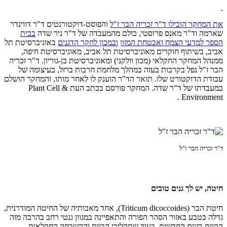
את המחקר הובילו
ד"ר זכריה הבר ז"ל
והפוסט-דוקטורנטים ד"ר דווינדר
שארמה וד"ר מאנס פרוסטי, כולם מהמעבדה של ד"ר ניר שדה
בבית
הספר למדעי הצמח ואבטחת המזון
ובמכון לחקר הדגנים
באוניברסיטת תל
אביב, בשיתוף חוקרים מאוניברסיטת תל אביב, מאוניברסיטת חיפה,
ממנהל המחקר החקלאי (מכון וולקני) ומאוניברסיטת בן-גוריון. ד"ר זכריה
הבר ז"ל נפל בקרבות בעזה במהלך מלחמת חרבות ברזל, בעיצומה של
עבודת הדוקטורט שלו. תואר הד"ר הוענק לו לאחר מותו, והמחקר הושלם
במעבדתו של ד"ר שדה. המחקר פורסם בכתב העת Plant Cell &
Environment .
ד"ר זכריה הבר ז"ל
חיטה, יש לך גנים טובים
חיטת הבר (Triticum dicoccoides), אחד מאבותיה של החיטה המודרנית,
גדלה בטבע באזור הסהר הפורה והתאפיינה במגוון גנטי רחב בהרבה מזה
הקיים בזנים החדשים. בעוד שתהליכי הביות וההשבחה החקלאית