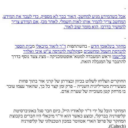
אבל כשהמידע מגיע למחשב, האור כבר לא מספיק. כדי לעבד את המידע,
המחשב צריך להמיר אותו לאות חשמלי. לאחר מכן, אם המידע צריך
להמשיך בדרכו, הוא מומר שוב לאור.
מחקר בינלאומי חדש
- בהשתתפות
ד"ר ליאור מיכאלי
מ
בית הספר
להנדסת חשמל ומחשבים
ב
פקולטה להנדסה ע"ש איבי ואלדר
פליישמן
וראש המעבדה למטא־אופטומכניקה - מציג צעד נוסף בדרך
להתגבר על המגבלה הזאת.
החוקרים הצליחו לשלוט בכיוון ובצורתן של קרני אור בתוך פחות
מעשירית מטריליונית השנייה – פרק זמן קצר כל כך, שהאור עצמו עובר
בו מרחק קטן מעובייה של שערת אדם.
המחקר הובל על ידי ד"ר קלאודיו הייל, כיום חבר סגל באוניברסיטת
קליפורניה בברקלי, ובוצע כאשר הוא וד"ר מיכאלי היו חברים בקבוצת
המחקר של פרופ' הארי אטווטר במכון הטכנולוגי של קליפורניה
(Caltech).