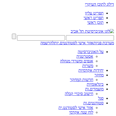
דילוג לתוכן העיקרי
תפריט עליון
תפריט ראשי
תוכן ראשי
מערכת פניות
אזור אישי לסטודנטים.יות
להרשמה
על האוניברסיטה
אסטרטגיה
אגפים ומשרדי מנהלה
משרות
יחידות אקדמיות
מחקר
חדשות המחקר
בינלאומיות
מועמדים.ות
חישוב סיכויי קבלה
סגל
סטודנטים.ות
אזור אישי לסטודנט.ית
לוח שנה אקדמי