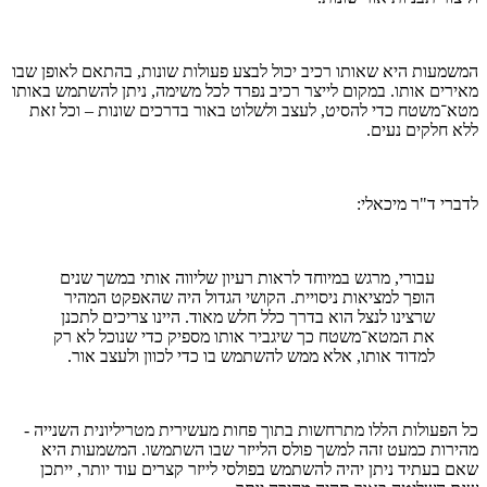
המשמעות היא שאותו רכיב יכול לבצע פעולות שונות, בהתאם לאופן שבו
מאירים אותו. במקום לייצר רכיב נפרד לכל משימה, ניתן להשתמש באותו
מטא־משטח כדי להסיט, לעצב ולשלוט באור בדרכים שונות – וכל זאת
ללא חלקים נעים.
לדברי ד"ר מיכאלי:
עבורי, מרגש במיוחד לראות רעיון שליווה אותי במשך שנים
הופך למציאות ניסויית. הקושי הגדול היה שהאפקט המהיר
שרצינו לנצל הוא בדרך כלל חלש מאוד. היינו צריכים לתכנן
את המטא־משטח כך שיגביר אותו מספיק כדי שנוכל לא רק
למדוד אותו, אלא ממש להשתמש בו כדי לכוון ולעצב אור.
כל הפעולות הללו מתרחשות בתוך פחות מעשירית מטריליונית השנייה -
מהירות כמעט זהה למשך פולס הלייזר שבו השתמשו. המשמעות היא
שאם בעתיד ניתן יהיה להשתמש בפולסי לייזר קצרים עוד יותר, ייתכן