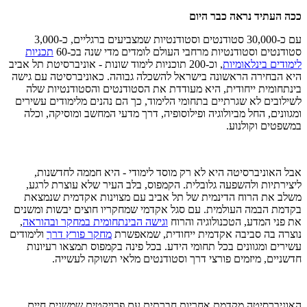
ככה העתיד נראה כבר היום
עם כ-30,000 סטודנטים וסטודנטיות שמצביעים ברגליים, כ-3,000
סטודנטים וסטודנטיות מרחבי העולם לומדים מדי שנה בכ-60
תכניות
לימודים בינלאומיות
, וכ-200 תוכניות לימוד שונות - אוניברסיטת תל אביב
היא הבחירה הראשונה בישראל להשכלה גבוהה. כאוניברסיטה עם גישה
בינתחומית ייחודית, היא מעודדת את הסטודנטים והסטודנטיות שלה
לשילובים לא שגרתיים בתחומי הלימוד, כך הם נהנים מלימודים עשירים
ומגוונים, החל מביולוגיה ופילוסופיה, דרך מדעי המחשב ומוסיקה, וכלה
במשפטים וקולנוע.
אבל האוניברסיטה היא לא רק מוסד לימודי - היא חממה לחדשנות,
ליצירתיות ולהשפעה גלובלית. הקמפוס, בלב העיר שלא עוצרת לרגע,
משלב את הרוח הדינמית של תל אביב עם מצוינות אקדמית שנמצאת
בקדמת הבמה העולמית. עם סגל אקדמי שמחקריו חוצים יבשות ומשנים
את פני המדע, הטכנולוגיה והרוח
וגישה הבינתחומית במחקר ובהוראה
,
נוצרה בה סביבה אקדמית ייחודית, שמאפשרת
מחקר פורץ דרך
ולימודים
עשירים ומגוונים בכל תחומי הידע. בכל פינה בקמפוס תמצאו רעיונות
חדשניים, מיזמים פורצי דרך וסטודנטים מלאי תשוקה לעשייה.
האוניברסיטה מקדמת אחריות חברתית עם פרויקטים שמשנים חיים