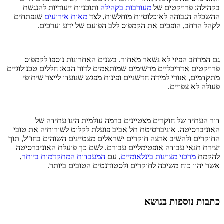
בקהילה: פרויקטים של
מעורבות בקהילה
ותוכניות ייעודיות להנגשת
ההשכלה הגבוהה לאוכלוסיות מוחלשות, לצד
מאות אירועים
שנפתחים
לקהל הרחב, הופכים את הקמפוס ללב הפועם של ידע וערכים.
גם המרחב הפיזי לא נשאר מאחור. בשנים האחרונות נוספו לקמפוס
פרויקטים אדריכליים מרשימים שמותאמים לדור הבא: חללים טכנולוגיים
מתקדמים, אזורי למידה חדשניים ופינות מפגש שנועדו לייצר שיתופי
פעולה לא צפויים.
דור העתיד של חוקרים מצטיינים ברמה עולמית הינו עתידה של
האוניברסיטה. אוניברסיטת תל אביב פועלת לקלוט לשורותיה את טובי
החוקרים ולהשיב ארצה חוקרים ישראלים מצטיינים השוהים בחו"ל, תוך
יצירת תנאי עבודה אופטימליים עבורם. לשם כך פועלת האוניברסיטה
להקמת
מרכזי מצוינות בינלאומיים
, עם
המעבדות המתקדמות ביותר
,
אשר יהוו כוח משיכה לחוקרים ולסטודנטים הטובים ביותר.
כתבות נוספות בנושא