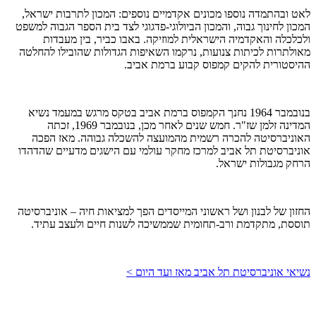
לאט ובהתמדה נוספו מכונים אקדמיים נוספים: המכון לתרבות ישראל,
המכון לחינוך גבוה, והמכון הביולוגי-פדגוגי לצד בית הספר הגבוה למשפט
ולכלכלה והאקדמיה הישראלית למוזיקה. באבו כביר, בין מעבדות
מאולתרות לכיתות צנועות, נרקמו השאיפות הגדולות שהובילו להחלטה
ההיסטורית להקים קמפוס קבוע ברמת אביב.
בנובמבר 1964 נחנך הקמפוס ברמת אביב בטקס מרגש במעמד נשיא
המדינה זלמן שז"ר. חמש שנים לאחר מכן, בנובמבר 1969, זכתה
האוניברסיטה להכרה רשמית מהמועצה להשכלה גבוהה. מאז הפכה
אוניברסיטת תל אביב למרכז מחקר עולמי עם הישגים מדעיים שהדהדו
הרחק מגבולות ישראל.
החזון של לבנון ושל ראשוני המייסדים הפך למציאות חיה – אוניברסיטה
תוססת, מתקדמת ורב-תחומית שממשיכה לשנות חיים ולעצב עתיד.
נשיאי אוניברסיטת תל אביב מאז ועד היום >