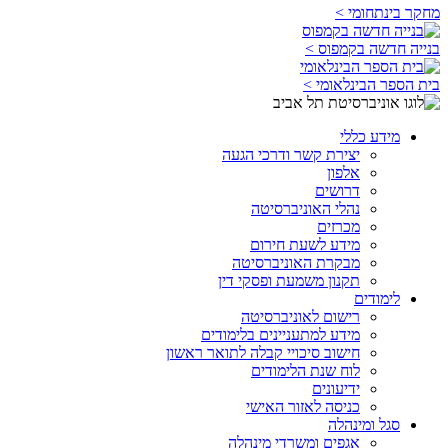
מחקר בינתחומי >
בנייה חדשה בקמפוס >
בית הספר הבינלאומי >
מידע כללי
יצירת קשר ודרכי הגעה
אלפון
דרושים
נהלי האוניברסיטה
מכרזים
מידע לשעת חירום
מבקרת האוניברסיטה
תקנון משמעת ופסקי דין
לימודים
רישום לאוניברסיטה
מידע למתעניינים בלימודים
חישוב סיכויי קבלה לתואר ראשון
לוח שנת הלימודים
ידיעונים
כניסה לאזור האישי
סגל ומינהלה
אגפים ומשרדי מינהלה