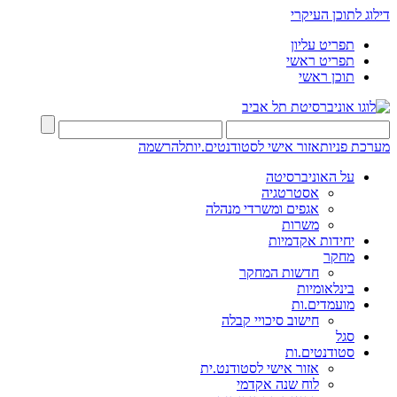
דילוג לתוכן העיקרי
תפריט עליון
תפריט ראשי
תוכן ראשי
מערכת פניות
אזור אישי לסטודנטים.יות
להרשמה
על האוניברסיטה
אסטרטגיה
אגפים ומשרדי מנהלה
משרות
יחידות אקדמיות
מחקר
חדשות המחקר
בינלאומיות
מועמדים.ות
חישוב סיכויי קבלה
סגל
סטודנטים.ות
אזור אישי לסטודנט.ית
לוח שנה אקדמי