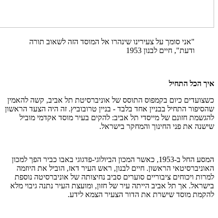
"אני סומך על צעירינו שינהרו אל המוסד הזה לשאוב תורה
ודעת", חיים לבנון 1953
איך הכל התחיל
כשצועדים כיום בקמפוס התוסס של אוניברסיטת תל אביב, קשה להאמין
שהסיפור התחיל בבניין אחד בלבד - בניין טרובוביץ. זה היה הצעד הראשון
להגשמת חזונם של מייסדי תל אביב: להקים בעיר מוסד אקדמי מוביל
שישנה את פני החינוך והמחקר בישראל.
המסע החל ב-1953, כאשר המכון הביולוגי-פדגוגי באבו כביר הפך למכון
האוניברסיטאי הראשון. חיים לבנון, ראש העיר דאז, הוביל את היוזמה
למרות ויכוחים ציבוריים סוערים סביב נחיצותה של אוניברסיטה נוספת
בישראל. אך תל אביב הייתה עיר של חזון, ומועצת העיר נתנה גיבוי מלא
להקמת מוסד שישרת את הדור הצעיר הצמא לידע.