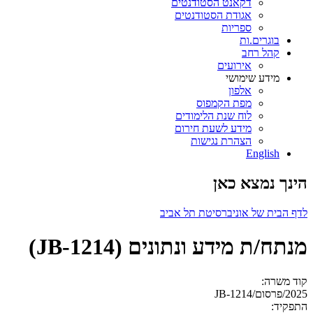
דקאנט הסטודנטים
אגודת הסטודנטים
ספריות
בוגרים.ות
קהל רחב
אירועים
מידע שימושי
אלפון
מפת הקמפוס
לוח שנת הלימודים
מידע לשעת חירום
הצהרת נגישות
English
הינך נמצא כאן
לדף הבית של אוניברסיטת תל אביב
מנתח/ת מידע ונתונים (JB-1214)
קוד משרה:
2025/פרסום/JB-1214
התפקיד: