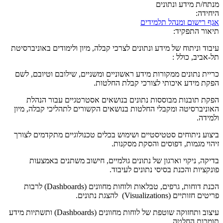
מנתח/ת מידע ונתונים
היחידה:
אגף רישום ומנהל תלמידים
תיאור התפקיד:
עיבוד וניתוח של מידע ונתונים לצרכי קבלה, מיון ולימודים באוניברסיטת
תל-אביב, כולל :
כריית נתונים ממקורות מידע ראשוניים ומשניים, שילובם וטיובם, לשם
הפקת מידע איכותי לצורכי קבלת החלטות.
הפקת תובנות מבוססות נתונים בנושאים אסטרטגיים עבור הנהלת
האוניברסיטה ומקבלי החלטות בנושאים הקשורים לתהליכי קבלה, מיון
ולמידה.
ביצוע ניתוחים סטטיסטיים ושימוש בכלים טכנולוגיים מתקדמים לצורך
זיהוי מגמות, דפוסים והסקת מסקנות.
בדיקה, ניקוי וארגון של נתונים גולמיים, חישוב משתנים באמצעות
פונקציות והכנת בסיסי נתונים לעיבוד.
הכנת דוחות, גרפים, טבלאות ולוחות מחוונים (Dashboards) לרבות
פריטים חזותיים (Visualizations) להצגת נתונים.
עיצוב ותחזוקה שוטפת של לוחות מחוונים (Dashboards) ותשתיות מידע
תומכות החלטה.