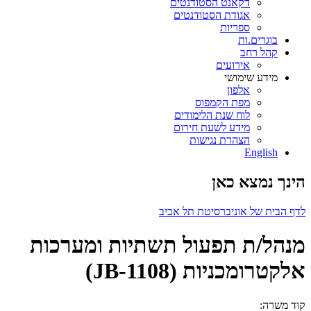
דקאנט הסטודנטים
אגודת הסטודנטים
ספריות
בוגרים.ות
קהל רחב
אירועים
מידע שימושי
אלפון
מפת הקמפוס
לוח שנת הלימודים
מידע לשעת חירום
הצהרת נגישות
English
הינך נמצא כאן
לדף הבית של אוניברסיטת תל אביב
מנהל/ת תפעול תשתיות ומערכות
אלקטרומכניות (JB-1108)
קוד משרה: