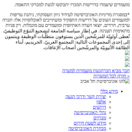
מועמדים שיעמדו בדרישות המכרז יתבקשו לגשת למבדקי התאמה.
*במסגרת מדיניות האוניברסיטה לעידוד גיוון תעסוקתי, ניתנת עדיפות
למועמדים העונים על דרישות התפקיד ומשתייכים לאוכלוסיות אלו: חברה
ערבית, חרדים, יוצאי העדה האתיופית ומועמדים עם מוגבלות. רק פניות
מתאימות תענינה. في إطار سياسة الجامعة لتشجيع التنوّع التوظيفيّ،
تُعطى أولويّة للمرشّحين الذين يستوفون متطلّبات الوظيفة وينتمون
إلى إحدى المجموعات التالية: المجتمع العربيّ، الحريديم، أبناء
الطائفة الأثيوبيّة والمرشّحين أصحاب الإعاقات.
חבר מביא חבר
הגשת מועמדות למשרה
« חזרה לכל המשרות
מידע כללי
יצירת קשר ודרכי הגעה
אלפון
דרושים
נהלי האוניברסיטה
מכרזים
מידע לשעת חירום
מבקרת האוניברסיטה