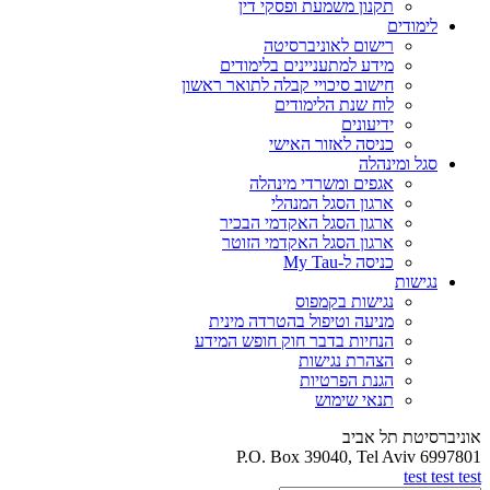
תקנון משמעת ופסקי דין
לימודים
רישום לאוניברסיטה
מידע למתעניינים בלימודים
חישוב סיכויי קבלה לתואר ראשון
לוח שנת הלימודים
ידיעונים
כניסה לאזור האישי
סגל ומינהלה
אגפים ומשרדי מינהלה
ארגון הסגל המנהלי
ארגון הסגל האקדמי הבכיר
ארגון הסגל האקדמי הזוטר
כניסה ל-My Tau
נגישות
נגישות בקמפוס
מניעה וטיפול בהטרדה מינית
הנחיות בדבר חוק חופש המידע
הצהרת נגישות
הגנת הפרטיות
תנאי שימוש
אוניברסיטת תל אביב
P.O. Box 39040, Tel Aviv 6997801
test test test