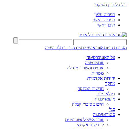
דילוג לתוכן העיקרי
תפריט עליון
תפריט ראשי
תוכן ראשי
מערכת פניות
אזור אישי לסטודנטים.יות
להרשמה
על האוניברסיטה
אסטרטגיה
אגפים ומשרדי מנהלה
משרות
יחידות אקדמיות
מחקר
חדשות המחקר
בינלאומיות
מועמדים.ות
חישוב סיכויי קבלה
סגל
סטודנטים.ות
אזור אישי לסטודנט.ית
לוח שנה אקדמי