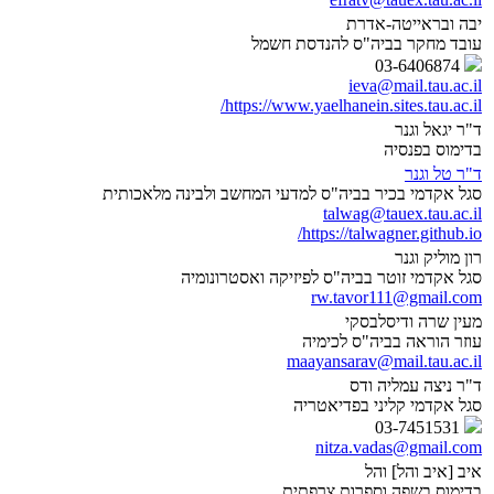
יבה ובראייטה-אדרת
עובד מחקר בביה"ס להנדסת חשמל
03-6406874
ieva@mail.tau.ac.il
https://www.yaelhanein.sites.tau.ac.il/
ד"ר יגאל וגנר
בדימוס בפנסיה
ד"ר טל וגנר
סגל אקדמי בכיר בביה"ס למדעי המחשב ולבינה מלאכותית
talwag@tauex.tau.ac.il
https://talwagner.github.io/
רון מוליק וגנר
סגל אקדמי זוטר בביה"ס לפיזיקה ואסטרונומיה
rw.tavor111@gmail.com
מעין שרה ודיסלבסקי
עוזר הוראה בביה"ס לכימיה
maayansarav@mail.tau.ac.il
ד"ר ניצה עמליה ודס
סגל אקדמי קליני בפדיאטריה
03-7451531
nitza.vadas@gmail.com
איב [איב והל] והל
בדימוס בשפה וספרות צרפתית