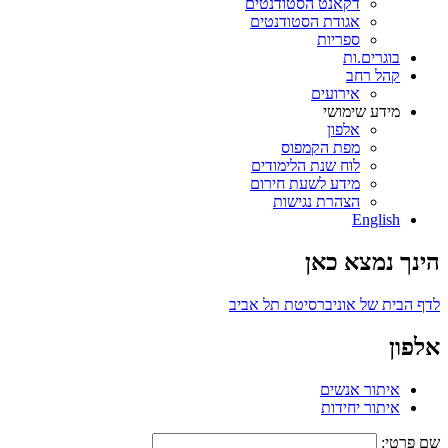
דקאנט הסטודנטים
אגודת הסטודנטים
ספריות
בוגרים.ות
קהל רחב
אירועים
מידע שימושי
אלפון
מפת הקמפוס
לוח שנת הלימודים
מידע לשעת חירום
הצהרת נגישות
English
הינך נמצא כאן
לדף הבית של אוניברסיטת תל אביב
אלפון
איתור אנשים
איתור יחידות
שם פרטי: