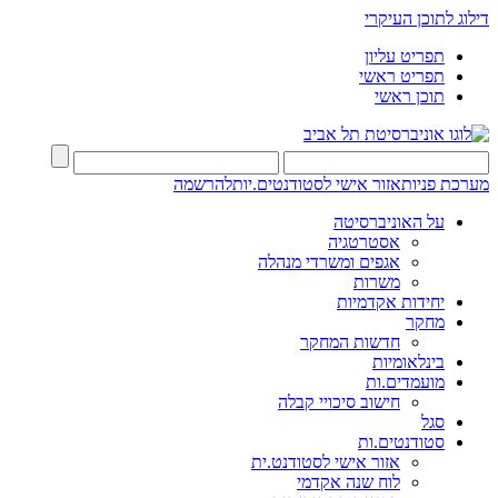
דילוג לתוכן העיקרי
תפריט עליון
תפריט ראשי
תוכן ראשי
מערכת פניות
אזור אישי לסטודנטים.יות
להרשמה
על האוניברסיטה
אסטרטגיה
אגפים ומשרדי מנהלה
משרות
יחידות אקדמיות
מחקר
חדשות המחקר
בינלאומיות
מועמדים.ות
חישוב סיכויי קבלה
סגל
סטודנטים.ות
אזור אישי לסטודנט.ית
לוח שנה אקדמי