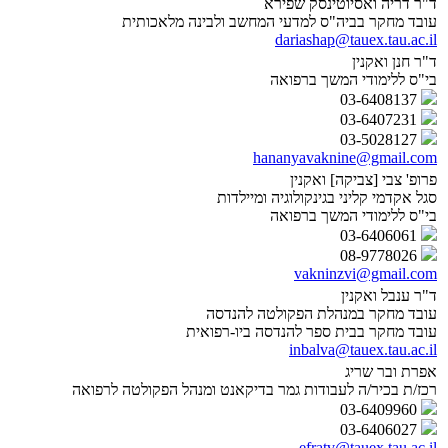
ד"ר דריה ואסיוטינסק שפירא
עובד מחקר בביה"ס למדעי המחשב ולבינה מלאכותית
dariashap@tauex.tau.ac.il
ד"ר חנן ואקנין
בי"ס ללימודי המשך ברפואה
03-6408137
03-6407231
03-5028127
hananyavaknine@gmail.com
פרופ' צבי [צביקה] ואקנין
סגל אקדמי קליני בגינקולוגיה ומיילדות
בי"ס ללימודי המשך ברפואה
03-6406061
08-9778026
vakninzvi@gmail.com
ד"ר ענבל ואקנין
עובד מחקר במנהלת הפקולטה להנדסה
עובד מחקר בבית ספר להנדסה ביו-רפואית
inbalva@tauex.tau.ac.il
אפרת ובר שריג
רכז/ת בכיר/ה לעבודות גמר בדיקאנט ומנהל הפקולטה לרפואה
03-6409960
03-6406027
efratv@tauex.tau.ac.il