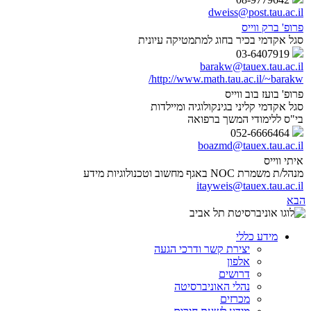
dweiss@post.tau.ac.il
פרופ' ברק ווייס
סגל אקדמי בכיר בחוג למתמטיקה עיונית
03-6407919
barakw@tauex.tau.ac.il
http://www.math.tau.ac.il/~barakw/
פרופ' בועז בוב ווייס
סגל אקדמי קליני בגינקולוגיה ומיילדות
בי"ס ללימודי המשך ברפואה
052-6666464
boazmd@tauex.tau.ac.il
איתי ווייס
מנהל/ת משמרת NOC באגף מחשוב וטכנולוגיות מידע
itayweis@tauex.tau.ac.il
הבא
מידע כללי
יצירת קשר ודרכי הגעה
אלפון
דרושים
נהלי האוניברסיטה
מכרזים