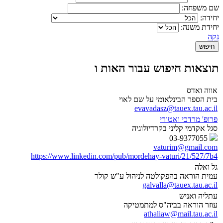
שם משפחה:
יחידה:
יחידת משנה:
נקה
תוצאות חיפוש עבור האות ו
אווה ואדס
בית הספר הבינלאומי על שם לאוי
evavadasz@tauex.tau.ac.il
פרופ' מרדכי ואטורי
סגל אקדמי קליני בקרדיולוגיה
03-9377055
vaturim@gmail.com
https://www.linkedin.com/pub/mordehay-vaturi/21/527/7b4
גל ואלה
עמית הוראה בהפקולטה לניהול ע"ש קולר
galvalla@tauex.tau.ac.il
עתליה ואניש
עוזר הוראה בביה"ס למתמטיקה
athaliaw@mail.tau.ac.il