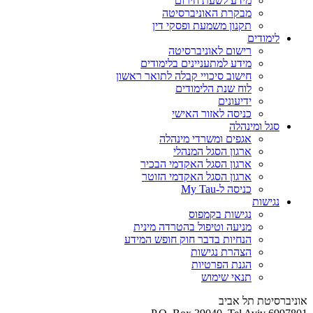
מידע לשעת חירום
מבקרת האוניברסיטה
תקנון משמעת ופסקי דין
לימודים
רישום לאוניברסיטה
מידע למתעניינים בלימודים
חישוב סיכויי קבלה לתואר ראשון
לוח שנת הלימודים
ידיעונים
כניסה לאזור האישי
סגל ומינהלה
אגפים ומשרדי מינהלה
ארגון הסגל המנהלי
ארגון הסגל האקדמי הבכיר
ארגון הסגל האקדמי הזוטר
כניסה ל-My Tau
נגישות
נגישות בקמפוס
מניעה וטיפול בהטרדה מינית
הנחיות בדבר חוק חופש המידע
הצהרת נגישות
הגנת הפרטיות
תנאי שימוש
אוניברסיטת תל אביב