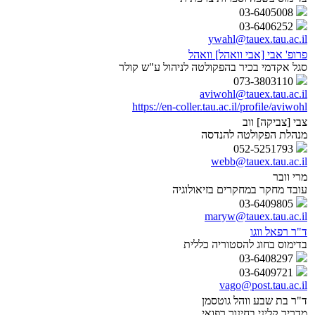
03-6405008
03-6406252
ywahl@tauex.tau.ac.il
פרופ' אבי [אבי וואהל] וואהל
סגל אקדמי בכיר בהפקולטה לניהול ע"ש קולר
073-3803110
aviwohl@tauex.tau.ac.il
https://en-coller.tau.ac.il/profile/aviwohl
צבי [צביקה] ווב
מנהלת הפקולטה להנדסה
052-5251793
webb@tauex.tau.ac.il
מרי וובר
עובד מחקר במחקרים בזיאולוגיה
03-6409805
maryw@tauex.tau.ac.il
ד"ר רפאל ווגו
בדימוס בחוג להסטוריה כללית
03-6408297
03-6409721
vago@post.tau.ac.il
ד"ר בת שבע ווהל גוטסמן
מדריך קליני בחינוך רפואי