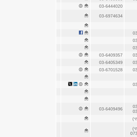
03-6444020
03-6974634
0
0
0
03-6409357
0
03-6405349
0
03-6701528
0
0
0
03-6409496
0
07