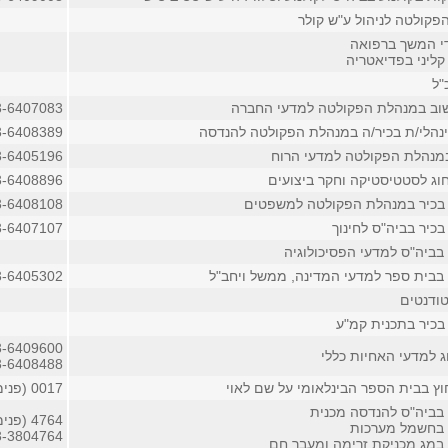
פקולטה לניהול ע"ש קולר
די המשך ברפואה
קליני בפדיאטריה
"ל
ב במנהלת הפקולטה למדעי החברה
3-6407083
נהלי/ת בכיר/ה במנהלת הפקולטה להנדסה
3-6408389
מנהלת הפקולטה למדעי הרוח
3-6405196
וג לסטטיסטיקה וחקר ביצועים
3-6408896
בכיר במנהלת הפקולטה למשפטים
3-6408108
כיר בביה"ס לחינוך
3-6407107
בביה"ס למדעי הפסיכולוגיה
בבית ספר למדעי המדינה, ממשל ויחב"ל
3-6405302
ודנטים
בכיר בתכנית קמ"ע
3-6409600
ג למדעי האחיות כללי
3-6408488
וץ בבית הספר הבינלאומי על שם לאוי
0017 (פנימי)
בביה"ס להנדסה מכנית
4764 (פנימי)
 בחשמל מערכות
3-3804764
במג.מכניקת זרימה ומעבר חם