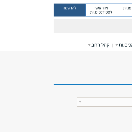
ניות
אזור אישי
להרשמה
לסטודנטים.יות
ים.ות
קהל רחב
|