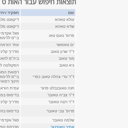
תוצאות חיפוש עבור האות ט
שם
תפקיד ויחי
עולא טאהא
דיקאנט מלג
שדא טאהא
דיקאנט מלג
סגל אקדמי ק
פרופ' נועם טאו
בי"ס ללימו
ים טאואשי
עוזר הוראה
ד"ר שרון טאוב
מדריך קליני
מור טאוב
ביה"ס לזואו
גיא טאוב
הפקולטה לנ
רפואת המשפ
ד"ר עדי צהלה טאוב כפרי
בי"ס ללימו
חינוך רפואי
חנה טאובנבלט פרגר
עמית הוראה 
ד"ר צביה טאובר
בדימוס במח
ד"ר רננה טאובר
מדריך קליני
פרופ' צבי טאובר
בדימוס בחוג
שלמה טאובר
סגל אקדמי 
אמיר טאוזינגר
מרכז/ת הפקו