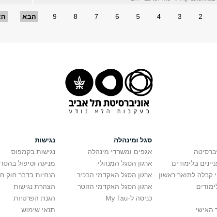
2
3
4
5
6
7
8
9
הבא
הא
סגל ומינהלה
נגישות
יברסיטה
אגפים ומשרדי מינהלה
נגישות בקמפוס
יינים בלימודים
ארגון הסגל המנהלי
מניעה וטיפול בהטר
י קבלה לתואר ראשון
ארגון הסגל האקדמי הבכיר
הנחיות בדבר חוק ח
ימודים
ארגון הסגל האקדמי הזוטר
הצהרת נגישות
כניסה ל-My Tau
הגנת הפרטיות
 האישי
תנאי שימוש