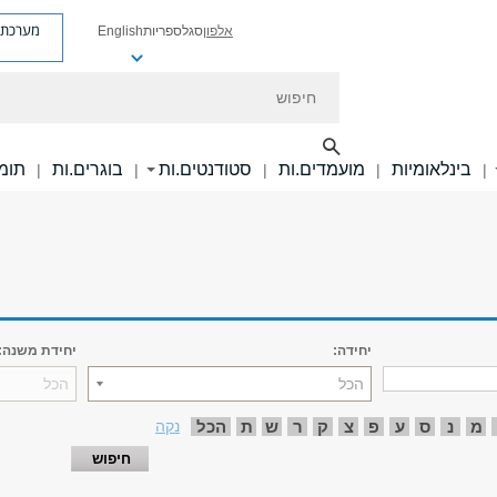
מערכת פ
אלפון
סגל
ספריות
English
חיפוש
בינלאומיות
מועמדים.ות
סטודנטים.ות
בוגרים.ות
תומכ
|
|
|
|
|
יחידה:
יחידת משנה:
הכל
הכל
מ
נ
ס
ע
פ
צ
ק
ר
ש
ת
הכל
נקה