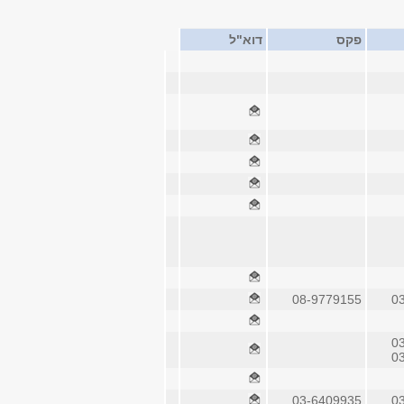
פקס
דוא"ל
08-9779155
0
0
0
03-6409935
0