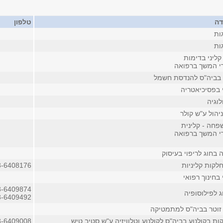
דה
טלפון
ות
ות
ליני בדימות
די המשך ברפואה
 בביה"ס להנדסת חשמל
 בפסיכיאטריה
לוגיה
יהול ע"ש קולר
חה - קלינית
די המשך ברפואה
בחוג לריפוי בעיסוק
לקות קליניות
3-6408176
 בחינוך רפואי
3-6409874
 לפילוסופיה
3-6409492
זוטר בביה"ס למתמטיקה
ת בקולנוע בביה"ס לקולנוע וטלוויזיה ע"ש סטיב טיש
3-6409008