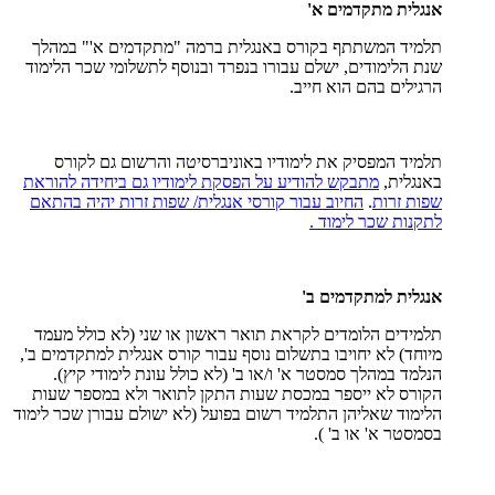
אנגלית מתקדמים א'
תלמיד המשתתף בקורס באנגלית ברמה "מתקדמים א'" במהלך
שנת הלימודים, ישלם עבורו בנפרד ובנוסף לתשלומי שכר הלימוד
הרגילים בהם הוא חייב.
תלמיד המפסיק את לימודיו באוניברסיטה והרשום גם לקורס
באנגלית,
מתבקש להודיע על הפסקת לימודיו גם ביחידה להוראת
שפות זרות
.
החיוב עבור קורסי אנגלית/ שפות זרות יהיה בהתאם
לתקנות שכר לימוד .
אנגלית למתקדמים ב'
תלמידים הלומדים לקראת תואר ראשון או שני (לא כולל מעמד
מיוחד) לא יחויבו בתשלום נוסף עבור קורס אנגלית למתקדמים ב',
הנלמד במהלך סמסטר א' ו/או ב' (לא כולל עונת לימודי קיץ).
הקורס לא ייספר במכסת שעות התקן לתואר ולא במספר שעות
הלימוד שאליהן התלמיד רשום בפועל (לא ישולם עבורן שכר לימוד
בסמסטר א' או ב' ).