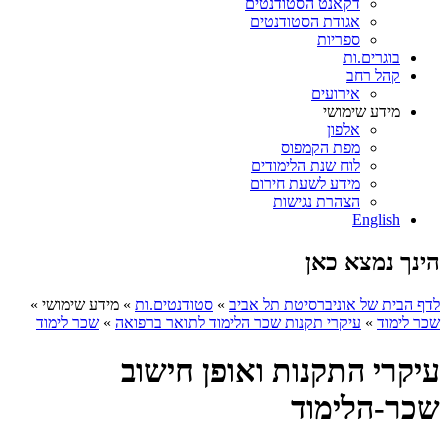
דקאנט הסטודנטים
אגודת הסטודנטים
ספריות
בוגרים.ות
קהל רחב
אירועים
מידע שימושי
אלפון
מפת הקמפוס
לוח שנת הלימודים
מידע לשעת חירום
הצהרת נגישות
English
הינך נמצא כאן
לדף הבית של אוניברסיטת תל אביב
»
סטודנטים.ות
»
מידע שימושי
»
שכר לימוד
»
עיקרי תקנות שכר הלימוד לתואר ברפואה
»
שכר לימוד
עיקרי התקנות ואופן חישוב
שכר-הלימוד