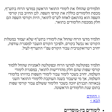
תלמידים שהחלו את לימודי התואר הראשון במדעי הרוח בתש"ף,
מכסת הלימודים כוללת את קורסי השפה. לכן החיוב בגין קורסי
השפה הוא בהתאם לאחוז לש"ס לתואר, היות וקורסי השפה הם
חלק ממכסת הלימודים בתואר.
תלמיד מדעי הרוח שהחל את לימודיו בתש"ף שלא יעמוד במטלות
הקורס /או נכשל בקורס, ולפיכך הקורס הועבר למסגרת עודפת,
יחויב רטרואקטיבית עבור הקורס עפ"י התעריף לעיל.
תלמיד בפקולטה למדעי הרוח ובפקולטה לאמניות שהחל ללמוד
קורסי שפות שהם חלק מהדרישות לתואר, במסגרת לימודי
השלמה, יחויב בשכר לימוד עבור לימודי השפות בהיותו בלימודי
השלמה, אך מי שיעבור בשנה העוקבת ללימודי התואר השני
(באותה תכנית) יזוכה בשכר הלימוד ששולם עבור קורסי שפות
בתום שנת הלימודים הראשונה.
< הקודם
הבא >
לימודים בין-מוסדיים