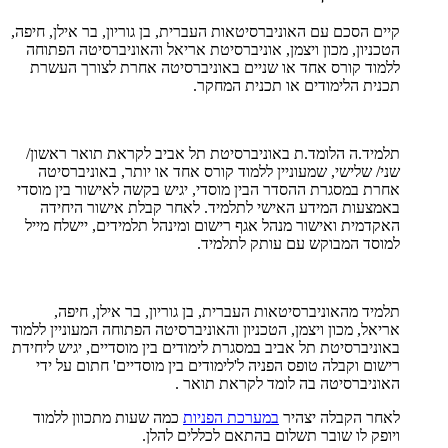
קיים הסכם עם האוניברסיטאות העברית, בן גוריון, בר אילן, חיפה,
הטכניון, מכון ויצמן, אוניברסיטת אריאל והאוניברסיטה הפתוחה
ללמוד קורס אחד או שניים באוניברסיטה אחרת לצורך העשרת
תכנית הלימודים או תכנית המחקר.
תלמיד.ה הלומד.ת באוניברסיטת תל אביב לקראת תואר ראשון/
שני/ שלישי, שמעוניין ללמוד קורס אחד או יותר, באוניברסיטה
אחרת במסגרת ההסדר הבין מוסדי, יגיש בקשה לאישור בין מוסדי
באמצעות המידע האישי לתלמיד. לאחר קבלת אישור היחידה
האקדמית ואישור מנהל אגף רישום ומינהל תלמידים, יישלח מייל
למוסד המבוקש עם עותק לתלמיד.
תלמיד מהאוניברסיטאות העברית, בן גוריון, בר אילן, חיפה,
אריאל, מכון ויצמן, הטכניון והאוניברסיטה הפתוחה המעוניין ללמוד
באוניברסיטת תל אביב במסגרת לימודים בין מוסדיים, יגיש ליחידת
רישום וקבלה טופס הפניה ל'לימודים בין מוסדיים' חתום על ידי
האוניברסיטה בה לומד לקראת תואר .
לאחר הקבלה יצהיר
במערכת הפניות
כמה שעות מתכוון ללמוד
ויופק לו שובר תשלום בהתאם לכללים להלן.