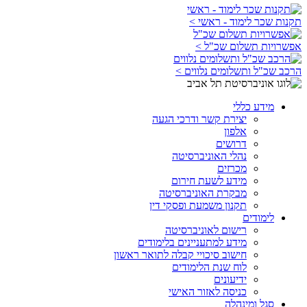
תקנות שכר לימוד - ראשי >
אפשרויות תשלום שכ"ל >
הרכב שכ"ל ותשלומים נלווים >
מידע כללי
יצירת קשר ודרכי הגעה
אלפון
דרושים
נהלי האוניברסיטה
מכרזים
מידע לשעת חירום
מבקרת האוניברסיטה
תקנון משמעת ופסקי דין
לימודים
רישום לאוניברסיטה
מידע למתעניינים בלימודים
חישוב סיכויי קבלה לתואר ראשון
לוח שנת הלימודים
ידיעונים
כניסה לאזור האישי
סגל ומינהלה