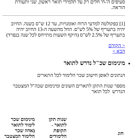
סעיפים ה'-ח' חלים רק על תלמידי תואר ראשון, שני ותעודת
הוראה.
[1]
בפקולטה למדעי הרוח ואומנויות, עד 12 ש"ס בשנה. החיוב
יהיה בתעריף של 5% לש"ס. החל מהשעה ה-13 החיוב יהיה
בתעריף של 2.5% לש"ס (היקף השעות מתייחס לכל שנה בנפרד)
< הקודם
הבא >
מינימום שכ"ל נדרש לתואר
הנתונים לאופן חישוב שכר הלימוד לכל התארים
מספר שנות התקן לתארים השונים ומינימום שכה"ל המצטבר
הנדרש לכל תואר
שנות תקן
מינימום שכר
לתואר -
לימוד לתואר
תקופת
(אחוז שכר
חוג
הלימודים
הלימוד המצטבר