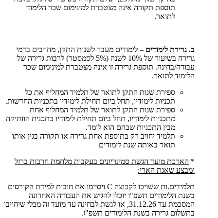
תוספת תקורה אינה מצטברת למינימום שכר הלימוד
לתואר.
ב. גרירת לימודים
– לימודים מעבר לשנות התקן, מחויבים בדמי
גרירה בשיעור של 10% לשנה (5% לסמסטר) לרבות גרירה של
עבודה/בחינה. תוספת גרירה זו אינה מצטברת למינימום שכר
הלימוד לתואר.
ספירת שנות התקן לתואר של תלמיד המחליף את כל
תכניות לימודיו, תחל ביום תחילת לימודיו בתכניות החדשות.
ספירת שנות התקן לתואר של תלמיד המחליף אחת
מתכניות לימודיו, תחל ביום תחילת לימודיו בתכנית הוותיקה
מבין התכניות שבהם הוא לומד.
תלמיד יחויב רק בתוספת אחת גרירה או תקורה בגין אותו
תואר באותה שנת לימודים
*
הארכת מועד הגשת סמינריונים בעקבות מלחמת חרבות ברזל
ומבצע שאגת הארי:
תלמידים.ות ששויכו לקבוצה C ויסיימו את חובות למידת הקורסים
בשנת הלימודים תשפ"ו יוכלו להגיש את העבודה האחרונה
המסכמת עד 31.12.26, או לגשת לבחינה עד מועד זה מבלי שיחויבו
בתשלום גרירה בשנת הלימודים תשפ"ז.