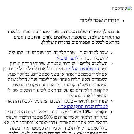
הגדרות שכר לימוד
א. במהלך לימודיו ישלם הסטודנט שכר לימוד יסוד עבור כל אחד
מהתארים שילמד, בתוספת תשלומים נלווים, וחיובים נוספים
בהתאם לכללים המפורטים בהגדרות שלהלן:
שכר לימוד יסוד
– שכר הלימוד, כפי שנקבע ע"י המועצה
להשכלה גבוהה.
לתעריפים >
תשלומים נלווים
– שירותי אבטחה, שירותי רווחה וארגון
יציג.
התשלומים הנלווים
חלים במלואם על כל התלמידים בין
אם למדו בסמסטר אחד או בשני סמסטרים, במהלך שנת
הלימודים וללא תלות באחוז שכר לימוד שנתי. החל משנת
הלימודים תשפ"ד קביעת דמי אבטחה תיקבע בהתאם
לתקופת הלימודים בפועל ובהתאם לשיעור תשלום שכ"ל
המשויך לאותו סמסטר.
שנות תקן לתואר
– מספר השנים המינימלי לקבלת התואר.
לטבלת שנות התקן לתואר >
תקורה
– 10% משכר לימוד יסוד. במהלך שנות התקן, חייב
בתקורה תלמיד הלומד פחות מ-50% משכר הלימוד השנתי
בתואר בכל אחד מהתארים. (בסמסטר א' ובסמסטר ב‘, לא
כולל סמסטר קיץ) תלמיד הלומד רק סמסטר אחד בשנה
בהיקף נמוך מ-25%, ישלם תקורה בשיעור של 5% בלבד.