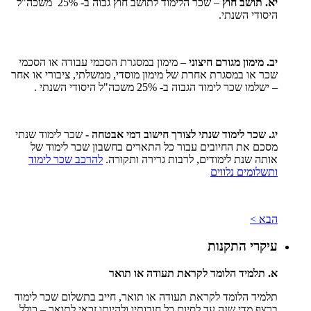
יא. תושב חוץ
– שכר הלימוד לתושב חוץ גבוה ב- 25% משכה"ל
היסודי השנתי.
יב. מימון מגורם חיצוני
– מימון במסגרת הסכמי עבודה או הסכמי
שכר או במסגרת אחרת של מימון מוסדי, ממשלתי, ציבורי או אחר
– ישלמו שכר לימוד הגבוה ב- 25% משכה"ל היסודי השנתי .
יג. שכר לימוד שנתי לצורך חישוב דמי אבטחה -
שכר לימוד שנתי
מסכם את החיובים עבור כל התארים בחשבון שכר לימוד של
אותה שנת לימודים, לרבות גרירה ותקורה.
להרכב שכר לימוד
ותשלומים נלווים
הבא >
עיקרי התקנות
א. תלמיד הלומד לקראת תעודה או תואר
תלמיד הלומד לקראת תעודה או תואר, חייב בתשלום שכר לימוד
ברצף מדי שנה עד לסיום כל חובותיו ולהיותו זכאי לתואר – כולל