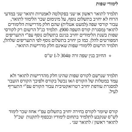
לימודי שפות
תלמיד לתואר ראשון או שני בפקולטה לאמנויות ותואר שני במדעי
הרוח לא יחויב בתשלום נוסף, על מינימום שכר הלימוד לתואר,
עבור קורסי שפה (למעט אנגלית) שהם חלק מדרישות הלימודים
לתואר (מסגרת קורס השפה 900). תלמיד כנ"ל הרשום רק לקורסי
שפות בשנת הלימודים יחויב בגינם בתשלום נוסף עפ"י התעריפים
המפורטים להלן. כמו כן יחויב בתשלום נוסף לפי התעריפים שלהלן,
תלמיד הרשום ללימודי שפות שאינם חלק מדרישות התואר.
החיוב בגין שפה זרה 304₪ ל-1 ש"ס
תלמיד שנרשם לקורס שפות שהינו חלק מהדרישות לתואר ולא
עמד במטלות של הקורס ו/או נכשל בקורס ולפיכך הקורס הועבר
למסגרת עודפת יחויב רטרואקטיבית עבור הקורס עפ"י התעריף
לעיל.
קורס שיומר לקורס בחירה יחויב בתשלום עפ"י אחוז שכר לימוד
לש"ס שנקבע לתלמיד בתחום לימודיו ובכפוף לתקנות שכ"ל
לתואר ראשון / לתואר שני .