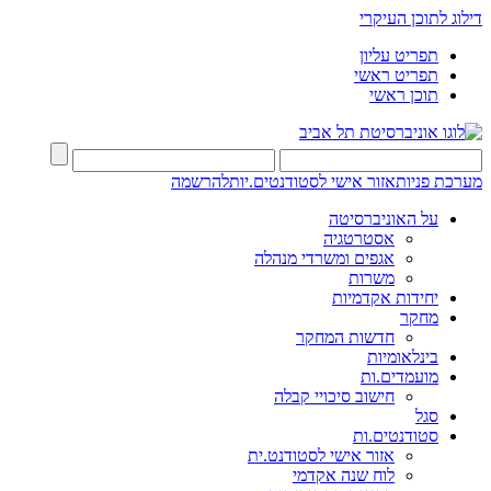
דילוג לתוכן העיקרי
תפריט עליון
תפריט ראשי
תוכן ראשי
מערכת פניות
אזור אישי לסטודנטים.יות
להרשמה
על האוניברסיטה
אסטרטגיה
אגפים ומשרדי מנהלה
משרות
יחידות אקדמיות
מחקר
חדשות המחקר
בינלאומיות
מועמדים.ות
חישוב סיכויי קבלה
סגל
סטודנטים.ות
אזור אישי לסטודנט.ית
לוח שנה אקדמי