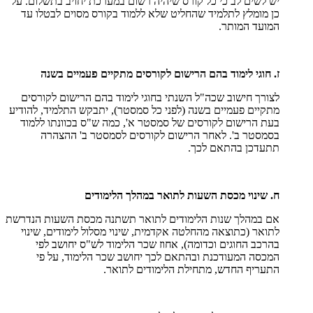
יש לשים לב כי כל קורס שיהיה רשום במערכת יחויב בתשלום. על
כן מומלץ לתלמיד שהחליט שלא ללמוד בקורס מסוים לבטלו עד
המועד המותר.
ז. חוגי לימוד בהם הרישום לקורסים מתקיים פעמיים בשנה
לצורך חישוב שכה"ל השנתי בחוגי לימוד בהם הרישום לקורסים
מתקיים פעמיים בשנה (לפני כל סמסטר), יתבקש התלמיד, להודיע
בעת הרישום לקורסים של סמסטר א', כמה ש"ס בכוונתו ללמוד
בסמסטר ב'. לאחר הרישום לקורסים לסמסטר ב' ההצהרה
תתעדכן בהתאם לכך.
ח. שינוי מכסת השעות לתואר במהלך הלימודים
אם במהלך שנות הלימודים לתואר תשתנה מכסת השעות הנדרשת
לתואר (כתוצאה מהחלטה אקדמית, שינוי מסלול לימודים, שינוי
בהרכב החוגים וכדומה), אחוז שכר הלימוד לש"ס יחושב לפי
המכסה המעודכנת ובהתאם לכך יחושב שכר הלימוד, על פי
התעריף החדש, מתחילת הלימודים לתואר.