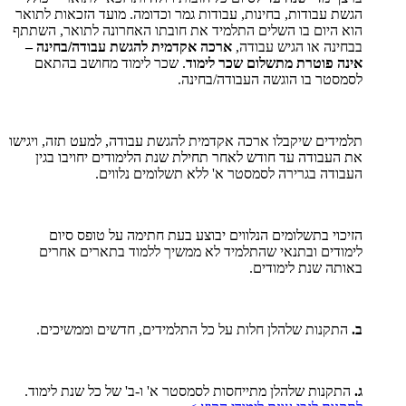
הגשת עבודות, בחינות, עבודות גמר וכדומה. מועד הזכאות לתואר
הוא היום בו השלים התלמיד את חובתו האחרונה לתואר, השתתף
בבחינה או הגיש עבודה,
ארכה אקדמית להגשת עבודה/בחינה –
אינה פוטרת מתשלום שכר לימוד
. שכר לימוד מחושב בהתאם
לסמסטר בו הוגשה העבודה/בחינה.
תלמידים שיקבלו ארכה אקדמית להגשת עבודה, למעט תזה, ויגישו
את העבודה עד חודש לאחר תחילת שנת הלימודים יחויבו בגין
העבודה בגרירה לסמסטר א' ללא תשלומים נלווים.
הזיכוי בתשלומים הנלווים יבוצע בעת חתימה על טופס סיום
לימודים ובתנאי שהתלמיד לא ממשיך ללמוד בתארים אחרים
באותה שנת לימודים.
ב.
התקנות שלהלן חלות על כל התלמידים, חדשים וממשיכים.
ג.
התקנות שלהלן מתייחסות לסמסטר א' ו-ב' של כל שנת לימוד.