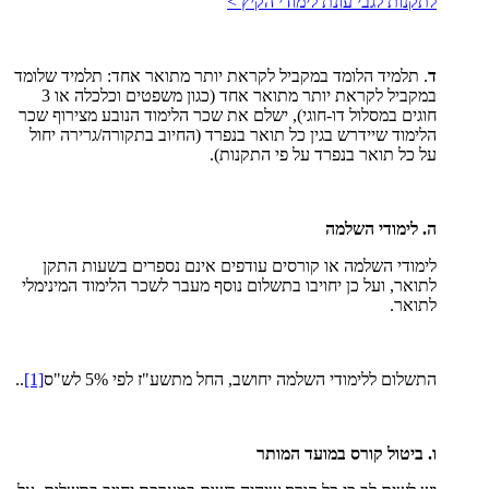
לתקנות לגבי עונת לימודי הקיץ >
ד
. תלמיד הלומד במקביל לקראת יותר מתואר אחד: תלמיד שלומד
במקביל לקראת יותר מתואר אחד (כגון משפטים וכלכלה או 3
חוגים במסלול דו-חוגי), ישלם את שכר הלימוד הנובע מצירוף שכר
הלימוד שיידרש בגין כל תואר בנפרד (החיוב בתקורה/גרירה יחול
על כל תואר בנפרד על פי התקנות).
ה. לימודי השלמה
לימודי השלמה או קורסים עודפים אינם נספרים בשעות התקן
לתואר, ועל כן יחויבו בתשלום נוסף מעבר לשכר הלימוד המינימלי
לתואר.
התשלום ללימודי השלמה יחושב, החל מתשע"ז לפי 5% לש"ס
[1]
..
ו. ביטול קורס במועד המותר