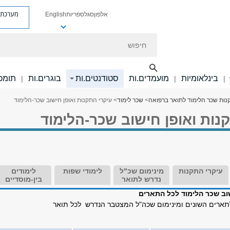
מערכת פ
אלפון
סגל
ספריות
English
חיפוש
בינלאומיות
מועמדים.ות
סטודנטים.ות
בוגרים.ות
תומכי
|
|
|
קנות שכר הלימוד לתואר ברפואה
>
שכר לימוד
> עיקרי התקנות ואופן חישוב שכר-הלימוד
נות ואופן חישוב שכר-הלימוד
עיקרי התקנות
מינימום שכ"ל
לימודי שפות
לימודים
נדרש לתואר
בין-מוסדיים
שוב שכר הלימוד לכל התארים
ארים השונים ומינימום שכה"ל המצטבר הנדרש לכל תואר