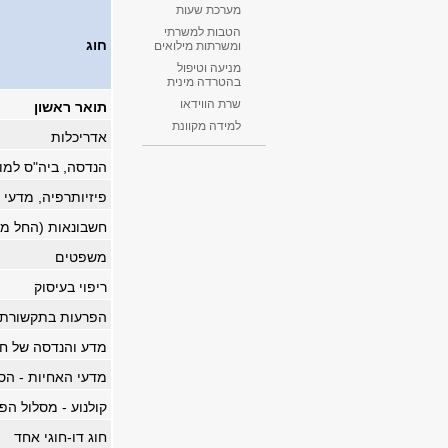
מערכת שעות
הטבות למשרתי
חוג
ומשרתות מילואים
מניעה וטיפול
בהטרדה מינית
שרת הווידאו
תואר ראשון
למידה מקוונת
אדריכלות
הנדסה, ביה"ס למו
פיזיותרפיה, מדעי 
חשבונאות (החל מ
משפטים
ריפוי בעיסוק
הפרעות בתקשורת
מדע והנדסה של חו
מדעי האחיות - הסב
קולנוע - מסלול הפ
חוג דו-חוגי אחד