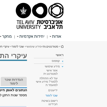
תוכן
תפריט
תפריט
עליון
ראשי
ראשי
אודות
יחידות אקדמיות
מחקר
|
|
הינך נמצא כאן
>
סטודנטים.ות
>
מידע שימושי
>
שכר לימוד
>
עיקרי ת
עיקרי התק
ראשי
קמפוס
מידע שימושי
אזור אישי
לסטודנט.ית
עוד לא התחלת
הגדרות שכר
ללמוד? מידע אישי
לימוד
למועמד.ת
הנתונים לאופן חי
ידיעונים
מספר שנות התקן לת
שכר לימוד
רישום בשיטת
הבידינג