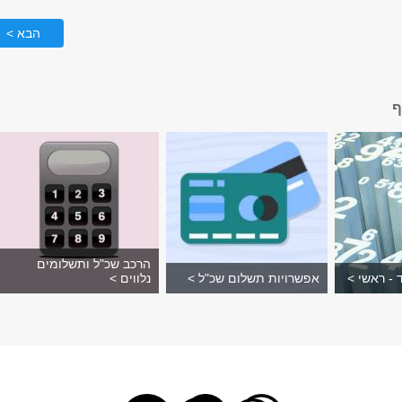
הבא >
ף
הרכב שכ"ל ותשלומים
 - ראשי >
אפשרויות תשלום שכ"ל >
נלווים >