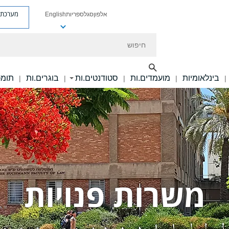
מערכת פ
אלפון
סגל
ספריות
English
חיפוש
בינלאומיות
מועמדים.ות
סטודנטים.ות
בוגרים.ות
תומכ
|
|
|
|
|
משרות פנויות