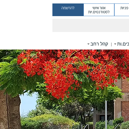
ניות
אזור אישי
להרשמה
לסטודנטים.יות
ים.ות
קהל רחב
|