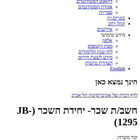
דקאנט הסטודנטים
אגודת הסטודנטים
ספריות
בוגרים.ות
קהל רחב
אירועים
מידע שימושי
אלפון
מפת הקמפוס
לוח שנת הלימודים
מידע לשעת חירום
הצהרת נגישות
English
הינך נמצא כאן
לדף הבית של אוניברסיטת תל אביב
חשב/ת שכר- יחידת השכר (JB-
1295)
קוד משרה: