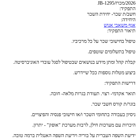
2026/מכרז/JB-1295
התפקיד:
חשב/ת שכר- יחידת השכר
היחידה:
אגף משאבי אנוש
תיאור התפקיד:
טיפול בחישובי שכר על כל מרכיביו.
טיפול בתשלומים שוטפים.
קבלת קהל ומתן מידע בנושאים שבטיפול לסגל עובדי האוניברסיטה.
ביצוע מטלות נוספות ככל שיידרש.
דרישות התפקיד:
תואר אקדמי- רצוי. תעודת בגרות מלאה- חובה.
בוגר/ת קורס חשבי שכר.
ניסיון בעבודה בתחומי השכר ו/או חישובי פנסיה והפיצויים.
היכרות עם מערכות חילן, לרבות מערכת "אופק" - יתרון.
ידיעת השפה העברית על בוריה וידיעת השפה האנגלית ברמה טובה.