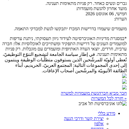
גברים ונשים כאחד. רק פניות מתאימות תענינה.
מועד אחרון להגשת מועמדות:
חמישי, 06 אוגוסט 2026
הערות:
מועמדים שיעמדו בדרישות המכרז יתבקשו לגשת למבדקי התאמה.
*במסגרת מדיניות האוניברסיטה לעידוד גיוון תעסוקתי, ניתנת עדיפות
למועמדים העונים על דרישות התפקיד ומשתייכים לאוכלוסיות אלו: חברה
ערבית, חרדים, יוצאי העדה האתיופית ומועמדים עם מוגבלות. רק פניות
מתאימות תענינה. في إطار سياسة الجامعة لتشجيع التنوّع التوظيفيّ،
تُعطى أولويّة للمرشّحين الذين يستوفون متطلّبات الوظيفة وينتمون
إلى إحدى المجموعات التالية: المجتمع العربيّ، الحريديم، أبناء
الطائفة الأثيوبيّة والمرشّحين أصحاب الإعاقات.
חבר מביא חבר
הגשת מועמדות למשרה
« חזרה לכל המשרות
מידע כללי
יצירת קשר ודרכי הגעה
אלפון
דרושים