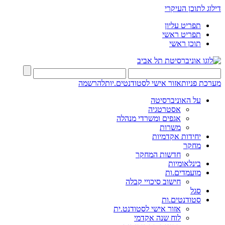
דילוג לתוכן העיקרי
תפריט עליון
תפריט ראשי
תוכן ראשי
מערכת פניות
אזור אישי לסטודנטים.יות
להרשמה
על האוניברסיטה
אסטרטגיה
אגפים ומשרדי מנהלה
משרות
יחידות אקדמיות
מחקר
חדשות המחקר
בינלאומיות
מועמדים.ות
חישוב סיכויי קבלה
סגל
סטודנטים.ות
אזור אישי לסטודנט.ית
לוח שנה אקדמי