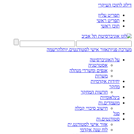
דילוג לתוכן העיקרי
תפריט עליון
תפריט ראשי
תוכן ראשי
מערכת פניות
אזור אישי לסטודנטים.יות
להרשמה
על האוניברסיטה
אסטרטגיה
אגפים ומשרדי מנהלה
משרות
יחידות אקדמיות
מחקר
חדשות המחקר
בינלאומיות
מועמדים.ות
חישוב סיכויי קבלה
סגל
סטודנטים.ות
אזור אישי לסטודנט.ית
לוח שנה אקדמי