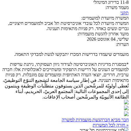
11-8 בדירוג המינהלי
מעמד משרה:
תקני
המשרה מיועדת למועמדים:
המשרה מיועדת לכל עובדי אוניברסיטת תל אביב ולמועמדים חיצוניים,
גברים ונשים כאחד. רק פניות מתאימות תענינה.
מועד אחרון להגשת מועמדות:
שלישי, 04 אוגוסט 2026
הערות:
מועמדים שיעמדו בדרישות המכרז יתבקשו לגשת למבדקי התאמה.
*במסגרת מדיניות האוניברסיטה לעידוד גיוון תעסוקתי, ניתנת עדיפות
למועמדים העונים על דרישות התפקיד ומשתייכים לאוכלוסיות אלו: חברה
ערבית, חרדים, יוצאי העדה האתיופית ומועמדים עם מוגבלות. רק פניות
מתאימות תענינה. في إطار سياسة الجامعة لتشجيع التنوّع التوظيفيّ،
تُعطى أولويّة للمرشّحين الذين يستوفون متطلّبات الوظيفة وينتمون
إلى إحدى المجموعات التالية: المجتمع العربيّ، الحريديم، أبناء
الطائفة الأثيوبيّة والمرشّحين أصحاب الإعاقات.
חבר מביא חבר
הגשת מועמדות למשרה
« חזרה לכל המשרות