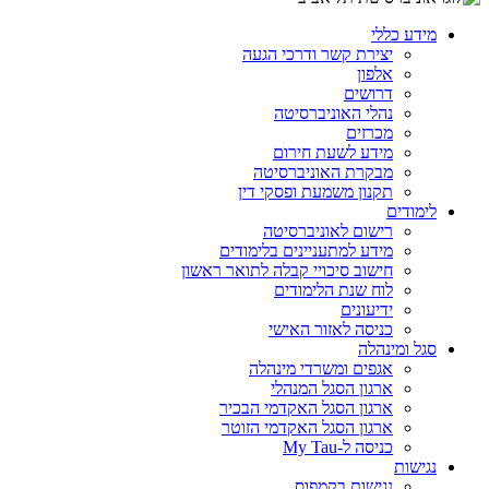
מידע כללי
יצירת קשר ודרכי הגעה
אלפון
דרושים
נהלי האוניברסיטה
מכרזים
מידע לשעת חירום
מבקרת האוניברסיטה
תקנון משמעת ופסקי דין
לימודים
רישום לאוניברסיטה
מידע למתעניינים בלימודים
חישוב סיכויי קבלה לתואר ראשון
לוח שנת הלימודים
ידיעונים
כניסה לאזור האישי
סגל ומינהלה
אגפים ומשרדי מינהלה
ארגון הסגל המנהלי
ארגון הסגל האקדמי הבכיר
ארגון הסגל האקדמי הזוטר
כניסה ל-My Tau
נגישות
נגישות בקמפוס