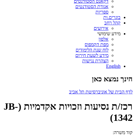
דקאנט הסטודנטים
אגודת הסטודנטים
ספריות
בוגרים.ות
קהל רחב
אירועים
מידע שימושי
אלפון
מפת הקמפוס
לוח שנת הלימודים
מידע לשעת חירום
הצהרת נגישות
English
הינך נמצא כאן
לדף הבית של אוניברסיטת תל אביב
רכז/ת נסיעות וזכויות אקדמיות (JB-
1342)
קוד משרה: