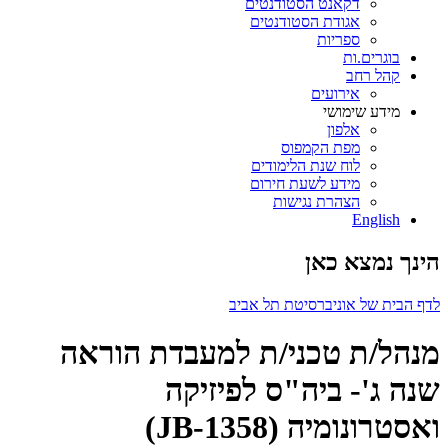
דקאנט הסטודנטים
אגודת הסטודנטים
ספריות
בוגרים.ות
קהל רחב
אירועים
מידע שימושי
אלפון
מפת הקמפוס
לוח שנת הלימודים
מידע לשעת חירום
הצהרת נגישות
English
הינך נמצא כאן
לדף הבית של אוניברסיטת תל אביב
מנהל/ת טכני/ת למעבדת הוראה
שנה ג'- ביה"ס לפיזיקה
ואסטרונומיה (JB-1358)