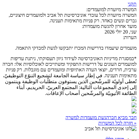
תקני
המשרה מיועדת למועמדים:
המשרה מיועדת לכל עובדי אוניברסיטת תל אביב ולמועמדים חיצוניים,
גברים ונשים כאחד. רק פניות מתאימות תענינה.
מועד אחרון להגשת מועמדות:
שני, 20 יולי 2026
הערות:
מועמדים שיעמדו בדרישות המכרז יתבקשו לגשת למבדקי התאמה.
*במסגרת מדיניות האוניברסיטה לעידוד גיוון תעסוקתי, ניתנת עדיפות
למועמדים העונים על דרישות התפקיד ומשתייכים לאוכלוסיות אלו: חברה
ערבית, חרדים, יוצאי העדה האתיופית ומועמדים עם מוגבלות. רק פניות
מתאימות תענינה. في إطار سياسة الجامعة لتشجيع التنوّع التوظيفيّ،
تُعطى أولويّة للمرشّحين الذين يستوفون متطلّبات الوظيفة وينتمون
إلى إحدى المجموعات التالية: المجتمع العربيّ، الحريديم، أبناء
الطائفة الأثيوبيّة والمرشّحين أصحاب الإعاقات.
חבר מביא חבר
הגשת מועמדות למשרה
« חזרה לכל המשרות