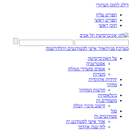
דילוג לתוכן העיקרי
תפריט עליון
תפריט ראשי
תוכן ראשי
מערכת פניות
אזור אישי לסטודנטים.יות
להרשמה
על האוניברסיטה
אסטרטגיה
אגפים ומשרדי מנהלה
משרות
יחידות אקדמיות
מחקר
חדשות המחקר
בינלאומיות
מועמדים.ות
חישוב סיכויי קבלה
סגל
סטודנטים.ות
אזור אישי לסטודנט.ית
לוח שנה אקדמי