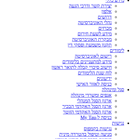
מידע כללי
יצירת קשר ודרכי הגעה
אלפון
דרושים
נהלי האוניברסיטה
מכרזים
מידע לשעת חירום
מבקרת האוניברסיטה
תקנון משמעת ופסקי דין
לימודים
רישום לאוניברסיטה
מידע למתעניינים בלימודים
חישוב סיכויי קבלה לתואר ראשון
לוח שנת הלימודים
ידיעונים
כניסה לאזור האישי
סגל ומינהלה
אגפים ומשרדי מינהלה
ארגון הסגל המנהלי
ארגון הסגל האקדמי הבכיר
ארגון הסגל האקדמי הזוטר
כניסה ל-My Tau
נגישות
נגישות בקמפוס
מניעה וטיפול בהטרדה מינית