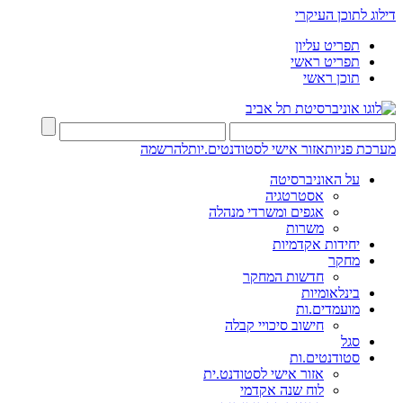
דילוג לתוכן העיקרי
תפריט עליון
תפריט ראשי
תוכן ראשי
מערכת פניות
אזור אישי לסטודנטים.יות
להרשמה
על האוניברסיטה
אסטרטגיה
אגפים ומשרדי מנהלה
משרות
יחידות אקדמיות
מחקר
חדשות המחקר
בינלאומיות
מועמדים.ות
חישוב סיכויי קבלה
סגל
סטודנטים.ות
אזור אישי לסטודנט.ית
לוח שנה אקדמי