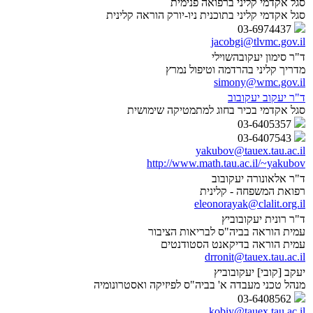
סגל אקדמי קליני ברפואה פנימית
סגל אקדמי קליני בתוכנית ניו-יורק הוראה קלינית
03-6974437
jacobgi@tlvmc.gov.il
ד"ר סימון יעקובהשוילי
מדריך קליני בהרדמה וטיפול נמרץ
simony@wmc.gov.il
ד"ר יעקוב יעקובוב
סגל אקדמי בכיר בחוג למתמטיקה שימושית
03-6405357
03-6407543
yakubov@tauex.tau.ac.il
http://www.math.tau.ac.il/~yakubov
ד"ר אלאונורה יעקובוב
רפואת המשפחה - קלינית
eleonorayak@clalit.org.il
ד"ר רונית יעקובוביץ
עמית הוראה בביה"ס לבריאות הציבור
עמית הוראה בדיקאנט הסטודנטים
drronit@tauex.tau.ac.il
יעקב [קובי] יעקובוביץ
מנהל טכני מעבדה א' בביה"ס לפיזיקה ואסטרונומיה
03-6408562
kobiy@tauex.tau.ac.il