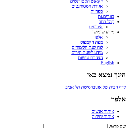
דקאנט הסטודנטים
אגודת הסטודנטים
ספריות
בוגרים.ות
קהל רחב
אירועים
מידע שימושי
אלפון
מפת הקמפוס
לוח שנת הלימודים
מידע לשעת חירום
הצהרת נגישות
English
הינך נמצא כאן
לדף הבית של אוניברסיטת תל אביב
אלפון
איתור אנשים
איתור יחידות
שם פרטי: