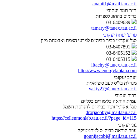
ananti1@mail.tau.ac.il
ד"ר תמר יעקובי
בדימוס בהחוג לספרות
03-6409689
tamary@tauex.tau.ac.il
פרופ' יפתח יעקובי
סגל אקדמי בכיר בביה"ס למדעי הצמח ואבטחת מזון
03-6407891
03-6405152
03-6405315
iftachy@tauex.tau.ac.il
http://www.energylabtau.com
יעקב יעקובי
מנהלת בי"ס לעב סוציאלית
yakiy27@tauex.tau.ac.il
דרור יעקובי
עמית הוראה בלימודים כלליים
סגל אקדמי זוטר בביה"ס להנדסת חשמל
drorjacoby@mail.tau.ac.il
https://cellenmonlab.tau.ac.il/?page_id=115
גוני יעקובי
עוזר הוראה בביה"ס למתמטיקה
gounijacobi@mail.tau.ac.il