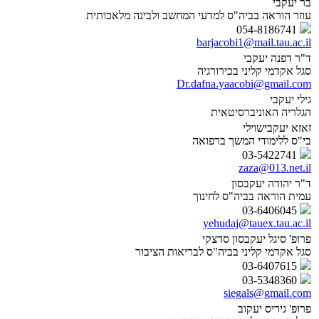
בר יעקבי
עוזר הוראה בביה"ס למדעי המחשב ולבינה מלאכותית
054-8186741
barjacobi1@mail.tau.ac.il
ד"ר דפנה יעקבי
סגל אקדמי קליני בכירורגיה
Dr.dafna.yaacobi@gmail.com
גילי יעקבי
הגלריה האוניברסיטאית
זאזא יעקבישוילי
בי"ס ללימודי המשך ברפואה
03-5422741
zaza@013.net.il
ד"ר יהודה יעקבסון
עמית הוראה בביה"ס לחינוך
03-6406045
yehudaj@tauex.tau.ac.il
פרופ' סיגל יעקבסון סדצקי
סגל אקדמי קליני בביה"ס לבריאות הציבור
03-6407615
03-5348360
siegals@gmail.com
פרופ' גיריס יעקוב