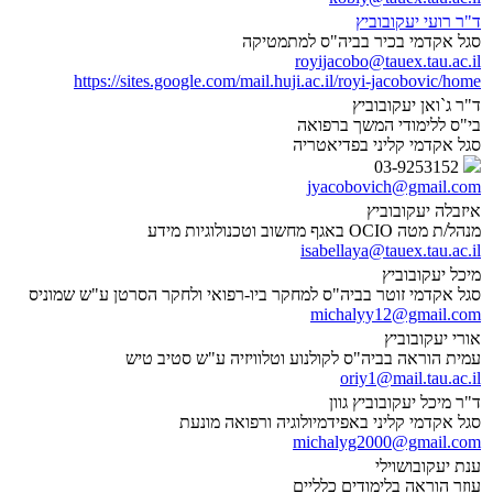
ד"ר רועי יעקובוביץ
סגל אקדמי בכיר בביה"ס למתמטיקה
royijacobo@tauex.tau.ac.il
https://sites.google.com/mail.huji.ac.il/royi-jacobovic/home
ד"ר ג`ואן יעקובוביץ
בי"ס ללימודי המשך ברפואה
סגל אקדמי קליני בפדיאטריה
03-9253152
jyacobovich@gmail.com
איזבלה יעקובוביץ
מנהל/ת מטה OCIO באגף מחשוב וטכנולוגיות מידע
isabellaya@tauex.tau.ac.il
מיכל יעקובוביץ
סגל אקדמי זוטר בביה"ס למחקר ביו-רפואי ולחקר הסרטן ע"ש שמוניס
michalyy12@gmail.com
אורי יעקובוביץ
עמית הוראה בביה"ס לקולנוע וטלוויזיה ע"ש סטיב טיש
oriy1@mail.tau.ac.il
ד"ר מיכל יעקובוביץ גוון
סגל אקדמי קליני באפידמיולוגיה ורפואה מונעת
michalyg2000@gmail.com
ענת יעקובושוילי
עוזר הוראה בלימודים כלליים