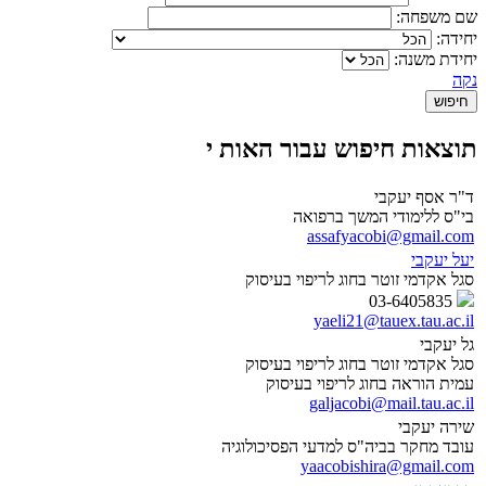
שם משפחה:
יחידה:
יחידת משנה:
נקה
תוצאות חיפוש עבור האות י
ד"ר אסף יעקבי
בי"ס ללימודי המשך ברפואה
assafyacobi@gmail.com
יעל יעקבי
סגל אקדמי זוטר בחוג לריפוי בעיסוק
03-6405835
yaeli21@tauex.tau.ac.il
גל יעקבי
סגל אקדמי זוטר בחוג לריפוי בעיסוק
עמית הוראה בחוג לריפוי בעיסוק
galjacobi@mail.tau.ac.il
שירה יעקבי
עובד מחקר בביה"ס למדעי הפסיכולוגיה
yaacobishira@gmail.com