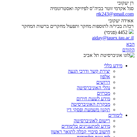
רן יעקובי
סגל אקדמי זוטר בביה"ס לפיזיקה ואסטרונומיה
rtk243@gmail.com
אאידה יעקובי
רכז/ת בכיר/ה לתוספות מחקר ותפעול מחקרים ברשות המחקר
4452 (פנימי)
aiday@tauex.tau.ac.il
הבא
הקודם
מידע כללי
יצירת קשר ודרכי הגעה
אלפון
דרושים
נהלי האוניברסיטה
מכרזים
מידע לשעת חירום
מבקרת האוניברסיטה
תקנון משמעת ופסקי דין
לימודים
רישום לאוניברסיטה
מידע למתעניינים בלימודים
חישוב סיכויי קבלה לתואר ראשון