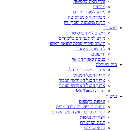
נהלי האוניברסיטה
מכרזים
מידע לשעת חירום
מבקרת האוניברסיטה
תקנון משמעת ופסקי דין
לימודים
רישום לאוניברסיטה
מידע למתעניינים בלימודים
חישוב סיכויי קבלה לתואר ראשון
לוח שנת הלימודים
ידיעונים
כניסה לאזור האישי
סגל ומינהלה
אגפים ומשרדי מינהלה
ארגון הסגל המנהלי
ארגון הסגל האקדמי הבכיר
ארגון הסגל האקדמי הזוטר
כניסה ל-My Tau
נגישות
נגישות בקמפוס
מניעה וטיפול בהטרדה מינית
הנחיות בדבר חוק חופש המידע
הצהרת נגישות
הגנת הפרטיות
תנאי שימוש