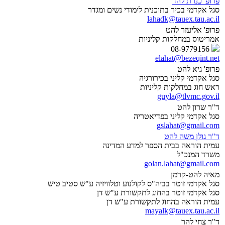
פרופ' כנרת להד
סגל אקדמי בכיר בתוכנית לימודי נשים ומגדר
lahadk@tauex.tau.ac.il
פרופ' אליעזר להט
אמריטוס במחלקות קליניות
08-9779156
elahat@bezeqint.net
פרופ' גיא להט
סגל אקדמי קליני בכירורגיה
ראש חוג במחלקות קליניות
guyla@tlvmc.gov.il
ד"ר שרון להט
סגל אקדמי קליני בפדיאטריה
gslahat@gmail.com
ד"ר גולן משה להט
עמית הוראה בבית הספר למדע המדינה
משרד המנכ"ל
golan.lahat@gmail.com
מאיה להט-קרמן
סגל אקדמי זוטר בביה"ס לקולנוע וטלוויזיה ע"ש סטיב טיש
סגל אקדמי זוטר בהחוג לתקשורת ע"ש דן
עמית הוראה בהחוג לתקשורת ע"ש דן
mayalk@tauex.tau.ac.il
ד"ר צחי להר