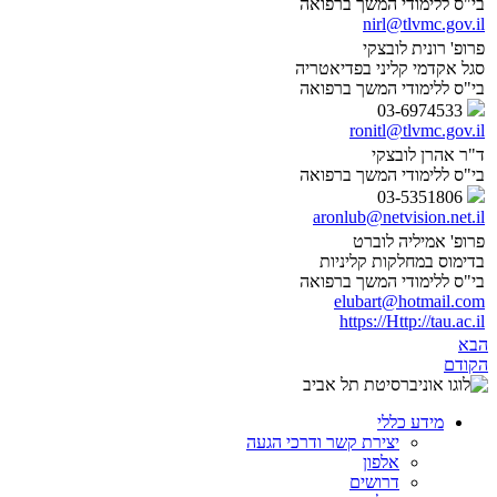
בי"ס ללימודי המשך ברפואה
nirl@tlvmc.gov.il
פרופ' רונית לובצקי
סגל אקדמי קליני בפדיאטריה
בי"ס ללימודי המשך ברפואה
03-6974533
ronitl@tlvmc.gov.il
ד"ר אהרן לובצקי
בי"ס ללימודי המשך ברפואה
03-5351806
aronlub@netvision.net.il
פרופ' אמיליה לוברט
בדימוס במחלקות קליניות
בי"ס ללימודי המשך ברפואה
elubart@hotmail.com
https://Http://tau.ac.il
הבא
הקודם
מידע כללי
יצירת קשר ודרכי הגעה
אלפון
דרושים