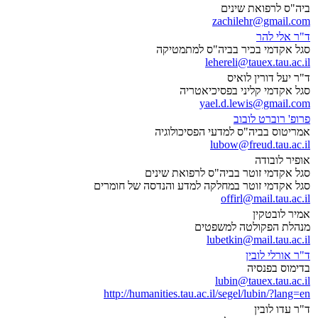
ביה"ס לרפואת שינים
zachilehr@gmail.com
ד"ר אלי להר
סגל אקדמי בכיר בביה"ס למתמטיקה
lehereli@tauex.tau.ac.il
ד"ר יעל דורין לואיס
סגל אקדמי קליני בפסיכיאטריה
yael.d.lewis@gmail.com
פרופ' רוברט לובוב
אמריטוס בביה"ס למדעי הפסיכולוגיה
lubow@freud.tau.ac.il
אופיר לובודה
סגל אקדמי זוטר בביה"ס לרפואת שינים
סגל אקדמי זוטר במחלקה למדע והנדסה של חומרים
offirl@mail.tau.ac.il
אמיר לובטקין
מנהלת הפקולטה למשפטים
lubetkin@mail.tau.ac.il
ד"ר אורלי לובין
בדימוס בפנסיה
lubin@tauex.tau.ac.il
http://humanities.tau.ac.il/segel/lubin/?lang=en
ד"ר עדו לובין