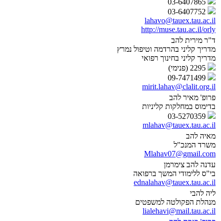
03-6407865
03-6407752
lahavo@tauex.tau.ac.il
http://muse.tau.ac.il/orly
ד"ר מירית להב
מדריך קליני בהרדמה וטיפול נמרץ
מדריך קליני בחינוך רפואי
2295 (פנימי)
09-7471499
mirit.lahav@clalit.org.il
פרופ' מאיר להב
בדימוס במחלקות קליניות
03-5270359
mlahav@tauex.tau.ac.il
מאיה להב
משרד המנכ"ל
Mlahav07@gmail.com
עדנה להב צימרמן
בי"ס ללימודי המשך ברפואה
ednalahav@tauex.tau.ac.il
ליה להבי
מנהלת הפקולטה למשפטים
lialehavi@mail.tau.ac.il