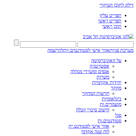
דילוג לתוכן העיקרי
תפריט עליון
תפריט ראשי
תוכן ראשי
מערכת פניות
אזור אישי לסטודנטים.יות
להרשמה
על האוניברסיטה
אסטרטגיה
אגפים ומשרדי מנהלה
משרות
יחידות אקדמיות
מחקר
חדשות המחקר
בינלאומיות
מועמדים.ות
חישוב סיכויי קבלה
סגל
סטודנטים.ות
אזור אישי לסטודנט.ית
לוח שנה אקדמי