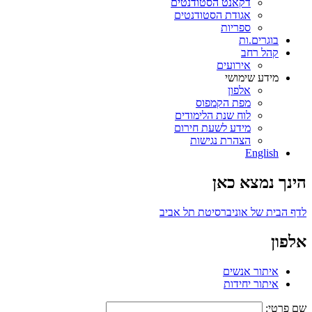
דקאנט הסטודנטים
אגודת הסטודנטים
ספריות
בוגרים.ות
קהל רחב
אירועים
מידע שימושי
אלפון
מפת הקמפוס
לוח שנת הלימודים
מידע לשעת חירום
הצהרת נגישות
English
הינך נמצא כאן
לדף הבית של אוניברסיטת תל אביב
אלפון
איתור אנשים
איתור יחידות
שם פרטי: