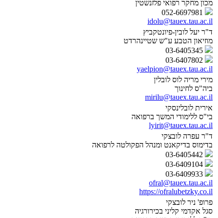
מכון מחקר רפואי פלזנשטין
052-6697981
idolu@tauex.tau.ac.il
ד"ר יעל לובין-פיונטקביץ
מוזיאון הטבע ע"ש שטיינהרדט
03-6405345
03-6407802
yaelpion@tauex.tau.ac.il
מירי מריה לוס לובלין
ביה"ס לחינוך
mirilu@tauex.tau.ac.il
אירית לובלינסקי
בי"ס ללימודי המשך ברפואה
lyirit@tauex.tau.ac.il
ד"ר עפרה לובצקי
בדימוס בדיקאנט ומנהל הפקולטה לרפואה
03-6405442
03-6409104
03-6409933
ofral@tauex.tau.ac.il
https://ofralubetzky.co.il
פרופ' ניר לובצקי
סגל אקדמי קליני בכירורגיה