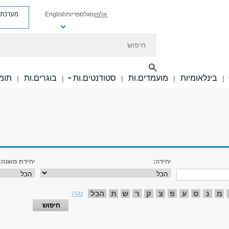
מערכת פ
אלפון
סגל
ספריות
English
חיפוש
בינלאומיות
מועמדים.ות
סטודנטים.ות
בוגרים.ות
תומכ
|
|
|
|
|
יחידה:
יחידת משנה:
מ
נ
ס
ע
פ
צ
ק
ר
ש
ת
הכל
נקה