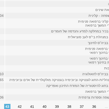
את שינים
חה - קלינית
04
קליני ברפואה פנימית
די המשך ברפואה
בכיר במחלקה למדע והנדסה של חומרים
 במנהלת בי"ס לעב סוציאלית
בביה"ס לחינוך
 ברפואה פנימית
 בחינוך רפואי
 בחינוך רפואי
 בחינוך רפואי
ות
ביה"ס לזואולוגיה
10
לי/ת-החוג לגנטיקה וביוכימיה בגנטיקה מולקולרית של אדם וביוכימיה
65
בחוג להיסטוריה של המזרח התיכון ואפריקה
די המשך ברפואה
שפה וספרות צרפתית
06
43
42
41
40
39
38
37
36
…