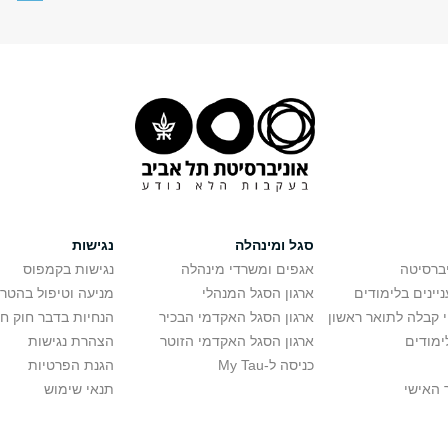
סגל ומינהלה
נגישות
יברסיטה
אגפים ומשרדי מינהלה
נגישות בקמפוס
יינים בלימודים
ארגון הסגל המנהלי
מניעה וטיפול בהטר
י קבלה לתואר ראשון
ארגון הסגל האקדמי הבכיר
הנחיות בדבר חוק ח
ימודים
ארגון הסגל האקדמי הזוטר
הצהרת נגישות
כניסה ל-My Tau
הגנת הפרטיות
 האישי
תנאי שימוש