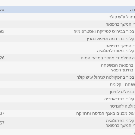
דה
טלפ
יהול ע"ש קולר
די המשך ברפואה
כיר בביה"ס לפיזיקה ואסטרונומיה
93
קליני בהרדמה וטיפול נמרץ
די המשך ברפואה
קליני באופתלמולוגיה
/ה לתלמידי מחקר במדעי המוח
26
י ברפואת המשפחה
 בחינוך רפואי
בכיר בהפקולטה לניהול ע"ש קולר
חה - קלינית
בביה"ס לחינוך
קליני בפדיאטריה
ולטה להנדסה
ול מבנים באגף הנדסה ותחזוקה
37
ליני בפתולוגיה
3457 (
די המשך ברפואה