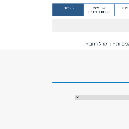
ניות
אזור אישי
להרשמה
לסטודנטים.יות
ים.ות
קהל רחב
|