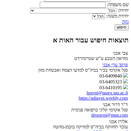
שם משפחה:
יחידה:
יחידת משנה:
נקה
תוצאות חיפוש עבור האות א
צבי אבני
מוזיאון הטבע ע"ש שטיינהרדט
פרופ' עדי אבני
סגל אקדמי בכיר בביה"ס למדעי הצמח ואבטחת מזון
03-6409840
03-6405323
03-6410195
lpavni@tauex.tau.ac.il
https://adiavni.weebly.com
ד"ר דרור אבני
סגל אקדמי קליני ברפואה פנימית
droravni@msn.com
אלירן אבני
עובד תחזוקה בביה"ס למוזיקה בוכמן-מהטה