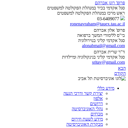
פרופ' רונן אברהם
סגל אקדמי בכיר במנהלת הפקולטה למשפטים
ראש מרכז במנהלת הפקולטה למשפטים
03-6409077
ronenavraham@tauex.tau.ac.il
פרופ' אלון אברהם
בי"ס ללימודי המשך ברפואה
סגל אקדמי קליני בנוירולוגיה
alonabmail@gmail.com
ד"ר שרית אברהם
סגל אקדמי קליני בגינקולוגיה ומיילדות
sritav@gmail.com
הבא
הקודם
מידע כללי
יצירת קשר ודרכי הגעה
אלפון
דרושים
נהלי האוניברסיטה
מכרזים
מידע לשעת חירום
מבקרת האוניברסיטה