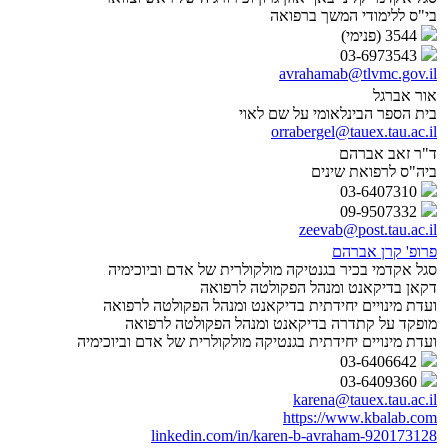
בי"ס ללימודי המשך ברפואה
3544 (פנימי)
03-6973543
avrahamab@tlvmc.gov.il
אור אברגל
בית הספר הבינלאומי על שם לאוי
orrabergel@tauex.tau.ac.il
ד"ר זאב אברהם
ביה"ס לרפואת שינים
03-6407310
09-9507332
zeevab@post.tau.ac.il
פרופ' קרן אברהם
סגל אקדמי בכיר בגנטיקה מולקולרית של אדם וביוכימיה
דקאן בדיקאנט ומנהל הפקולטה לרפואה
ועדת מינויים יחידתית בדיקאנט ומנהל הפקולטה לרפואה
מופקד על קתדרה בדיקאנט ומנהל הפקולטה לרפואה
ועדת מינויים יחידתית בגנטיקה מולקולרית של אדם וביוכימיה
03-6406642
03-6409360
karena@tauex.tau.ac.il
https://www.kbalab.com
linkedin.com/in/karen-b-avraham-920173128