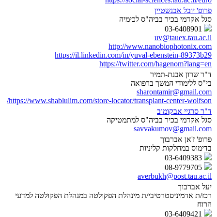
פרופ' יובל אבנשטיין
סגל אקדמי בכיר בביה"ס לכימיה
03-6408901
uv@tauex.tau.ac.il
http://www.nanobiophotonix.com
https://il.linkedin.com/in/yuval-ebenstein-89373b29
https://twitter.com/hagenom?lang=en
ד"ר שרון אבנת-תמיר
בי"ס ללימודי המשך ברפואה
sharontamir@gmail.com
https://www.shablulim.com/store-locator/transplant-center-wolfson/
ד"ר סרגיי אבקומוב
סגל אקדמי בכיר בביה"ס למתמטיקה
savvakumov@gmail.com
פרופ' ז'אן אברבוך
בדימוס במחלקות קליניות
03-6409383
08-9779705
averbukh@post.tau.ac.il
יעל אברבוך
רכז/ת אדמיניסטרטיבי/ת מינהלת הפקולטה במנהלת הפקולטה למדעי
הרוח
03-6409421