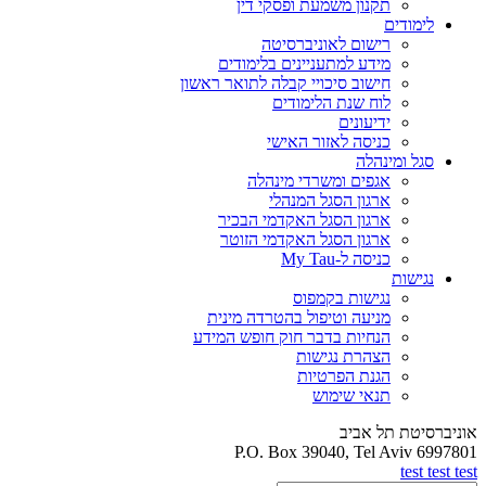
תקנון משמעת ופסקי דין
לימודים
רישום לאוניברסיטה
מידע למתעניינים בלימודים
חישוב סיכויי קבלה לתואר ראשון
לוח שנת הלימודים
ידיעונים
כניסה לאזור האישי
סגל ומינהלה
אגפים ומשרדי מינהלה
ארגון הסגל המנהלי
ארגון הסגל האקדמי הבכיר
ארגון הסגל האקדמי הזוטר
כניסה ל-My Tau
נגישות
נגישות בקמפוס
מניעה וטיפול בהטרדה מינית
הנחיות בדבר חוק חופש המידע
הצהרת נגישות
הגנת הפרטיות
תנאי שימוש
אוניברסיטת תל אביב
P.O. Box 39040, Tel Aviv 6997801
test test test