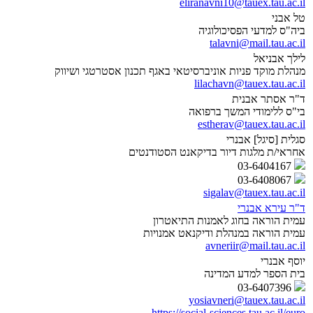
eliranavni10@tauex.tau.ac.il
טל אבני
ביה"ס למדעי הפסיכולוגיה
talavni@mail.tau.ac.il
לילך אבניאל
מנהלת מוקד פניות אוניברסיטאי באגף תכנון אסטרטגי ושיווק
lilachavn@tauex.tau.ac.il
ד"ר אסתר אבנית
בי"ס ללימודי המשך ברפואה
estherav@tauex.tau.ac.il
סגלית [סיגל] אבנרי
אחראי/ת מלגות דיור בדיקאנט הסטודנטים
03-6404167
03-6408067
sigalav@tauex.tau.ac.il
ד"ר עירא אבנרי
עמית הוראה בחוג לאמנות התיאטרון
עמית הוראה במנהלת ודיקנאט אמנויות
avneriir@mail.tau.ac.il
יוסף אבנרי
בית הספר למדע המדינה
03-6407396
yosiavneri@tauex.tau.ac.il
https://social-sciences.tau.ac.il/euro