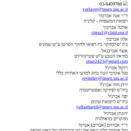
03-6409788
yaelaver@tauex.tau.ac.il
ד"ר אנה אברבוך
רפואת המשפחה - קלינית
אולגה אברבוך
olgaa1@clalit.org.il
אלון אברבוך
ביה"ס למחקר ביו-רפואי ולחקר הסרטן ע"ש שמוניס
אוצר אברבנאל
מוזיאון הטבע ע"ש שטיינהרדט
otsar2423@gmail.com
רויטל אברג'ל
סגל אקדמי זוטר בחוג למדעי האחיות כללי
revitalav@tauex.tau.ac.il
ירדן-חוה אברג'ל
ביה"ס לפיזיקה ואסטרונומיה
יפה אברגיל
ביה"ס לרפואת שינים
yaffaabargil@tauex.tau.ac.il
יהונתן אברגיל
מחקרים בזואולוגיה
ד"ר אברהם [אברום] אברגל
סגל אקדמי קליני באף אוזן גרון וכירורגיה של ראש וצוואר