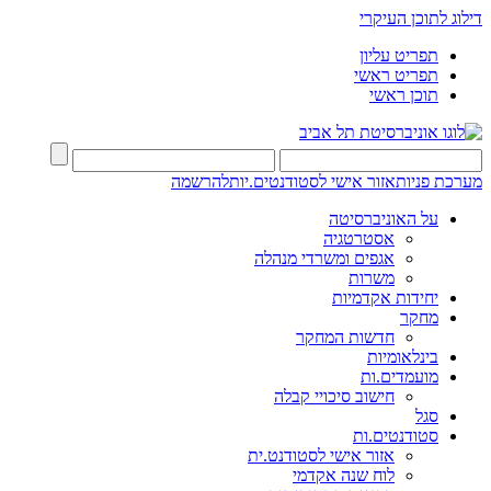
דילוג לתוכן העיקרי
תפריט עליון
תפריט ראשי
תוכן ראשי
מערכת פניות
אזור אישי לסטודנטים.יות
להרשמה
על האוניברסיטה
אסטרטגיה
אגפים ומשרדי מנהלה
משרות
יחידות אקדמיות
מחקר
חדשות המחקר
בינלאומיות
מועמדים.ות
חישוב סיכויי קבלה
סגל
סטודנטים.ות
אזור אישי לסטודנט.ית
לוח שנה אקדמי