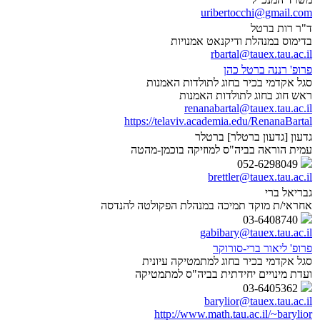
uribertocchi@gmail.com
ד"ר רות ברטל
בדימוס במנהלת ודיקנאט אמנויות
rbartal@tauex.tau.ac.il
פרופ' רננה ברטל כהן
סגל אקדמי בכיר בחוג לתולדות האמנות
ראש חוג בחוג לתולדות האמנות
renanabartal@tauex.tau.ac.il
https://telaviv.academia.edu/RenanaBartal
גדעון [גדעון ברטלר] ברטלר
עמית הוראה בביה"ס למוזיקה בוכמן-מהטה
052-6298049
brettler@tauex.tau.ac.il
גבריאל ברי
אחראי/ת מוקד תמיכה במנהלת הפקולטה להנדסה
03-6408740
gabibary@tauex.tau.ac.il
פרופ' ליאור ברי-סורוקר
סגל אקדמי בכיר בחוג למתמטיקה עיונית
ועדת מינויים יחידתית בביה"ס למתמטיקה
03-6405362
barylior@tauex.tau.ac.il
http://www.math.tau.ac.il/~barylior