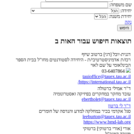
שם משפחה:
יחידה:
יחידת משנה:
נקה
תוצאות חיפוש עבור האות ב
דגנית-יובל [דגי] ברטוב שיזף
רכז/ת אדמיניסטרטיבי/ת - היחידה לסטודנטים מחו"ל בבית הספר
הבינלאומי על שם לאוי
03-6407864
tauioffice@tauex.tau.ac.il
https://international.tau.ac.il/
ד"ר אמילי ברטולה
עובד מחקר במחקרים בפיזיקה ואסטרונומיה
ebertholet@tauex.tau.ac.il
ד"ר לי ברטון
סגל אקדמי בכיר במחלקה למדע והנדסה של חומרים
leeburton@tauex.tau.ac.il
https://www.bmd-lab.org
אורי [אורי ברטוקי] ברטוקי
משרד המנכ"ל