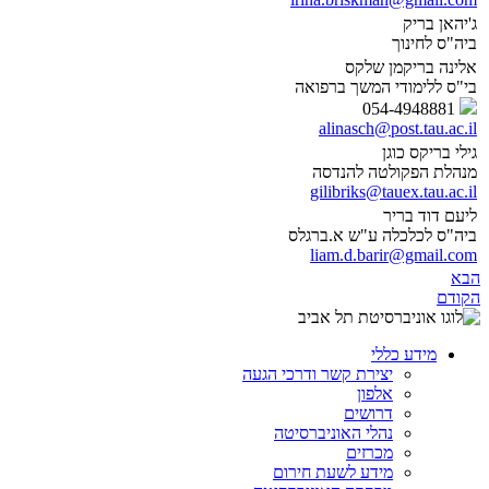
ג'יהאן בריק
ביה"ס לחינוך
אלינה בריקמן שלקס
בי"ס ללימודי המשך ברפואה
054-4948881
alinasch@post.tau.ac.il
גילי בריקס כוגן
מנהלת הפקולטה להנדסה
gilibriks@tauex.tau.ac.il
ליעם דוד בריר
ביה"ס לכלכלה ע"ש א.ברגלס
liam.d.barir@gmail.com
הבא
הקודם
מידע כללי
יצירת קשר ודרכי הגעה
אלפון
דרושים
נהלי האוניברסיטה
מכרזים
מידע לשעת חירום