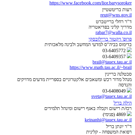
https://www.facebook.com/lior.barysoroker
רעות בריטשטיין
reut@wns.gov.il
ד"ר רחלי ברייטברט
מדריך קליני בפדיאטריה
rabar7@walla.co.il
פרופ' ויקטור בריילובסקי
בדימוס בביה"ס למדעי המחשב ולבינה מלאכותית
03-6405772
03-6409357
brail@tauex.tau.ac.il
https://www.math.tau.ac.il/~brail
סבטלנה בריינין
מנהל מדור רכש ומשאבים אלקטרוניים בספריית מדעים מדויקים
והנדסה
03-6408049
sveta@tauex.tau.ac.il
הילה בריל
רכז/ת רישום וקבלה באגף רישום ומינהל תלמידים
4869 (פנימי)
keinanhi@tauex.tau.ac.il
ד"ר יונתן בריל
רפואת המשפחה - קלינית