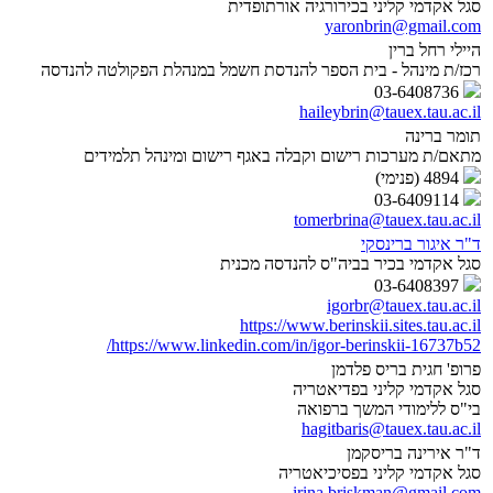
סגל אקדמי קליני בכירורגיה אורתופדית
yaronbrin@gmail.com
היילי רחל ברין
רכז/ת מינהל - בית הספר להנדסת חשמל במנהלת הפקולטה להנדסה
03-6408736
haileybrin@tauex.tau.ac.il
תומר ברינה
מתאם/ת מערכות רישום וקבלה באגף רישום ומינהל תלמידים
4894 (פנימי)
03-6409114
tomerbrina@tauex.tau.ac.il
ד"ר איגור ברינסקי
סגל אקדמי בכיר בביה"ס להנדסה מכנית
03-6408397
igorbr@tauex.tau.ac.il
https://www.berinskii.sites.tau.ac.il
https://www.linkedin.com/in/igor-berinskii-16737b52/
פרופ' חגית בריס פלדמן
סגל אקדמי קליני בפדיאטריה
בי"ס ללימודי המשך ברפואה
hagitbaris@tauex.tau.ac.il
ד"ר אירינה בריסקמן
סגל אקדמי קליני בפסיכיאטריה
irina.briskman@gmail.com