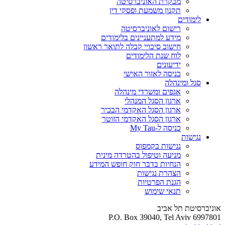
מבקרת האוניברסיטה
תקנון משמעת ופסקי דין
לימודים
רישום לאוניברסיטה
מידע למתעניינים בלימודים
חישוב סיכויי קבלה לתואר ראשון
לוח שנת הלימודים
ידיעונים
כניסה לאזור האישי
סגל ומינהלה
אגפים ומשרדי מינהלה
ארגון הסגל המנהלי
ארגון הסגל האקדמי הבכיר
ארגון הסגל האקדמי הזוטר
כניסה ל-My Tau
נגישות
נגישות בקמפוס
מניעה וטיפול בהטרדה מינית
הנחיות בדבר חוק חופש המידע
הצהרת נגישות
הגנת הפרטיות
תנאי שימוש
אוניברסיטת תל אביב
P.O. Box 39040, Tel Aviv 6997801