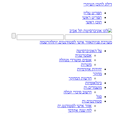
דילוג לתוכן העיקרי
תפריט עליון
תפריט ראשי
תוכן ראשי
מערכת פניות
אזור אישי לסטודנטים.יות
להרשמה
על האוניברסיטה
אסטרטגיה
אגפים ומשרדי מנהלה
משרות
יחידות אקדמיות
מחקר
חדשות המחקר
בינלאומיות
מועמדים.ות
חישוב סיכויי קבלה
סגל
סטודנטים.ות
אזור אישי לסטודנט.ית
לוח שנה אקדמי