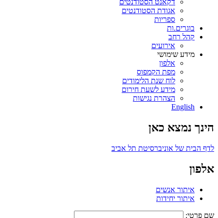
דקאנט הסטודנטים
אגודת הסטודנטים
ספריות
בוגרים.ות
קהל רחב
אירועים
מידע שימושי
אלפון
מפת הקמפוס
לוח שנת הלימודים
מידע לשעת חירום
הצהרת נגישות
English
הינך נמצא כאן
לדף הבית של אוניברסיטת תל אביב
אלפון
איתור אנשים
איתור יחידות
שם פרטי: