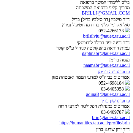
בי"ס ללימודי המשך ברפואה
מדריך קליני ברפואת המשפחה
BRILLJ@GMAIL.COM
ד"ר סילביו [דר סילביו בריל] בריל
סגל אקדמי קליני בהרדמה וטיפול נמרץ
052-4266133
brilsilviu@tauex.tau.ac.il
ד"ר דפנה יפה ברילר לובובסקי
עמית הוראה בהפקולטה לניהול ע"ש קולר
daphnabr@tauex.tau.ac.il
נעמה ברימן
naamabr@tauex.tau.ac.il
פרופ' עדינה ברימן
אמריטוס בביה"ס למדעי הצמח ואבטחת מזון
052-4698184
03-6405958
adinaB@tauex.tau.ac.il
פרופ' גרשון ברין
אמריטוס במנהלת הפקולטה למדעי הרוח
03-6409787
brin@tauex.tau.ac.il
https://humanities.tau.ac.il/profile/brin
ד"ר ירון שרגא ברין