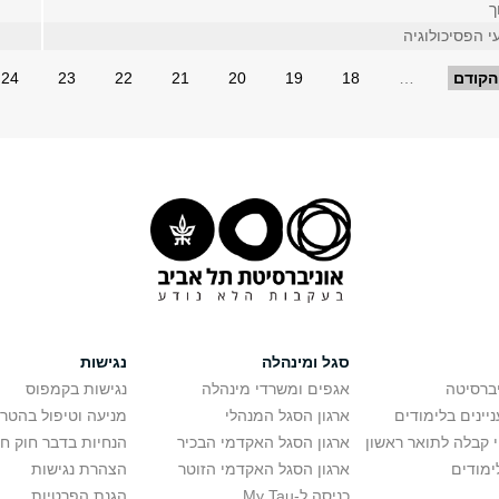
ך
י הפסיכולוגיה
הקודם
…
18
19
20
21
22
23
24
סגל ומינהלה
נגישות
יברסיטה
אגפים ומשרדי מינהלה
נגישות בקמפוס
יינים בלימודים
ארגון הסגל המנהלי
מניעה וטיפול בהטר
י קבלה לתואר ראשון
ארגון הסגל האקדמי הבכיר
הנחיות בדבר חוק ח
ימודים
ארגון הסגל האקדמי הזוטר
הצהרת נגישות
כניסה ל-My Tau
הגנת הפרטיות