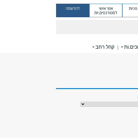
ניות
אזור אישי
להרשמה
לסטודנטים.יות
ים.ות
קהל רחב
|