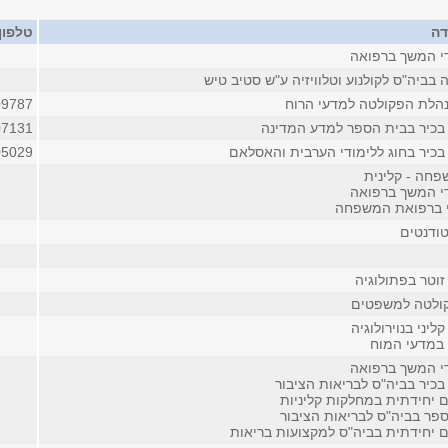
דה
טלפון
די המשך ברפואה
בביה"ס לקולנוע וטלוויזיה ע"ש סטיב טיש
הלת הפקולטה למדעי הרוח
09787
בכיר בבית הספר למדע המדינה
07131
בכיר בחוג ללימודי הערבית והאסלאם
05029
חה - קלינית
די המשך ברפואה
י ברפואת המשפחה
ודנטים
זוטר בפתולוגיה
ולטה למשפטים
ליני בנוירולוגיה
במדעי המוח
די המשך ברפואה
בכיר בביה"ס לבריאות הציבור
ם יחידתית במחלקות קליניות
פר בביה"ס לבריאות הציבור
ים יחידתית בביה"ס למקצועות בריאות