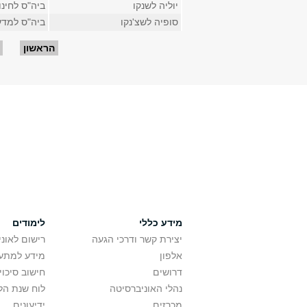
יוליה לשנקו
ביה"ס לחינו
סופיה לשצ'נקו
ביה"ס למדע
עמודים
הראשון
מידע כללי
לימודים
יצירת קשר ודרכי הגעה
רישום לאונ
אלפון
מידע למתענ
דרושים
חישוב סיכוי
נהלי האוניברסיטה
לוח שנת הל
מכרזים
ידיעונים