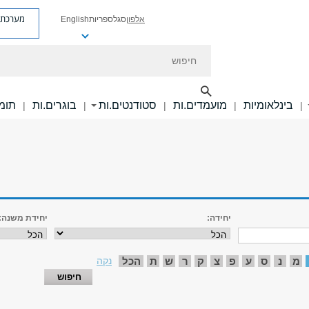
מערכת פ
אלפון
סגל
ספריות
English
חיפוש
בינלאומיות
מועמדים.ות
סטודנטים.ות
בוגרים.ות
תומכ
|
|
|
|
|
יחידה:
יחידת משנה:
מ
נ
ס
ע
פ
צ
ק
ר
ש
ת
הכל
נקה