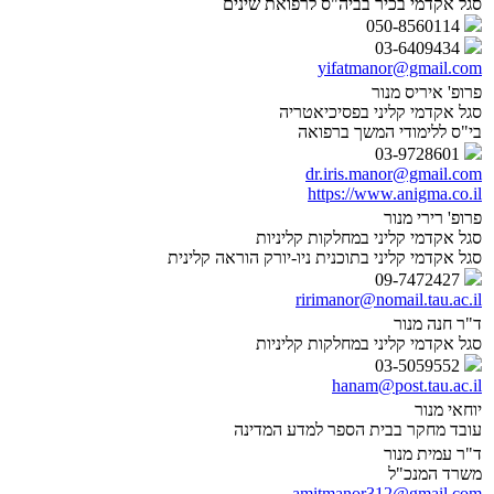
סגל אקדמי בכיר בביה"ס לרפואת שינים
050-8560114
03-6409434
yifatmanor@gmail.com
פרופ' איריס מנור
סגל אקדמי קליני בפסיכיאטריה
בי"ס ללימודי המשך ברפואה
03-9728601
dr.iris.manor@gmail.com
https://www.anigma.co.il
פרופ' רירי מנור
סגל אקדמי קליני במחלקות קליניות
סגל אקדמי קליני בתוכנית ניו-יורק הוראה קלינית
09-7472427
ririmanor@nomail.tau.ac.il
ד"ר חנה מנור
סגל אקדמי קליני במחלקות קליניות
03-5059552
hanam@post.tau.ac.il
יוחאי מנור
עובד מחקר בבית הספר למדע המדינה
ד"ר עמית מנור
משרד המנכ"ל
amitmanor312@gmail.com