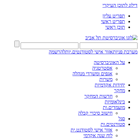
דילוג לתוכן העיקרי
תפריט עליון
תפריט ראשי
תוכן ראשי
מערכת פניות
אזור אישי לסטודנטים.יות
להרשמה
על האוניברסיטה
אסטרטגיה
אגפים ומשרדי מנהלה
משרות
יחידות אקדמיות
מחקר
חדשות המחקר
בינלאומיות
מועמדים.ות
חישוב סיכויי קבלה
סגל
סטודנטים.ות
אזור אישי לסטודנט.ית
לוח שנה אקדמי