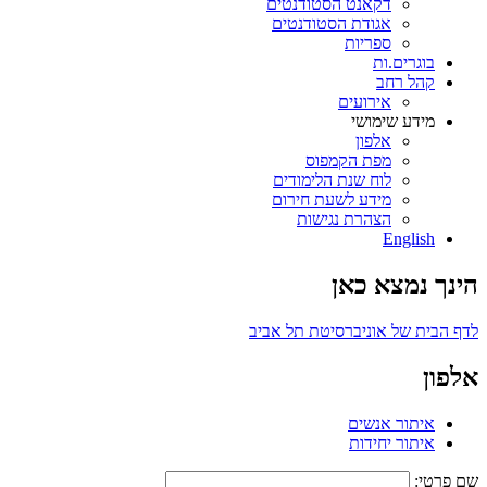
דקאנט הסטודנטים
אגודת הסטודנטים
ספריות
בוגרים.ות
קהל רחב
אירועים
מידע שימושי
אלפון
מפת הקמפוס
לוח שנת הלימודים
מידע לשעת חירום
הצהרת נגישות
English
הינך נמצא כאן
לדף הבית של אוניברסיטת תל אביב
אלפון
איתור אנשים
איתור יחידות
שם פרטי: