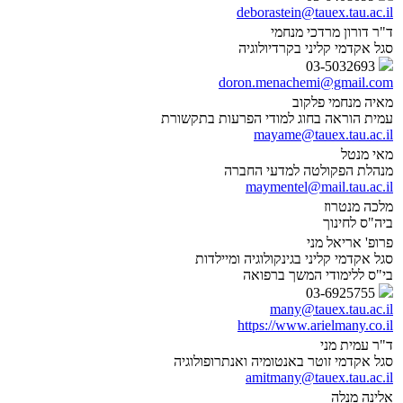
deborastein@tauex.tau.ac.il
ד"ר דורון מרדכי מנחמי
סגל אקדמי קליני בקרדיולוגיה
03-5032693
doron.menachemi@gmail.com
מאיה מנחמי פלקוב
עמית הוראה בחוג למודי הפרעות בתקשורת
mayame@tauex.tau.ac.il
מאי מנטל
מנהלת הפקולטה למדעי החברה
maymentel@mail.tau.ac.il
מלכה מנטרוז
ביה"ס לחינוך
פרופ' אריאל מני
סגל אקדמי קליני בגינקולוגיה ומיילדות
בי"ס ללימודי המשך ברפואה
03-6925755
many@tauex.tau.ac.il
https://www.arielmany.co.il
ד"ר עמית מני
סגל אקדמי זוטר באנטומיה ואנתרופולוגיה
amitmany@tauex.tau.ac.il
אלינה מנלה