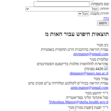
שם משפחה:
יחידה:
יחידת משנה:
נקה
תוצאות חיפוש עבור האות מ
ניב מנור
עמית הוראה בהתכנית הרב-תחומית באמנויות
nivmanor@gmail.com
שלומית מנור
אחראי/ת להלוואות ומלגות בדיקאנט הסטודנטים
4426 (פנימי)
shmanor@tauex.tau.ac.il
עמיר מנור
עמית הוראה בביה"ס לקולנוע וטלוויזיה ע"ש סטיב טיש
amir.manor@gmail.com
ד"ר יהושע מנור
סגל אקדמי קליני בפדיאטריה
Yehoshua.Manor@sheba.health.gov.il
ד"ר יפעת [יפעת מנור] מנור