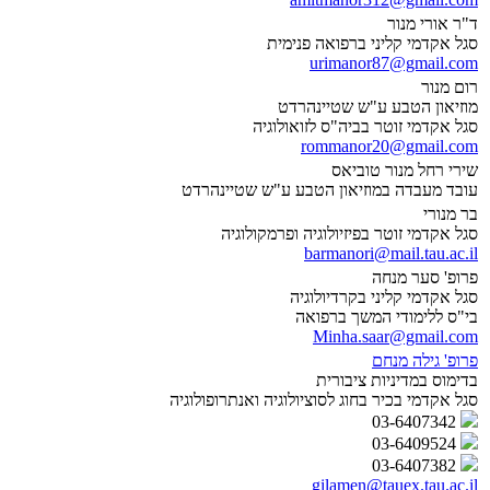
ד"ר אורי מנור
סגל אקדמי קליני ברפואה פנימית
urimanor87@gmail.com
רום מנור
מוזיאון הטבע ע"ש שטיינהרדט
סגל אקדמי זוטר בביה"ס לזואולוגיה
rommanor20@gmail.com
שירי רחל מנור טוביאס
עובד מעבדה במוזיאון הטבע ע"ש שטיינהרדט
בר מנורי
סגל אקדמי זוטר בפיזיולוגיה ופרמקולוגיה
barmanori@mail.tau.ac.il
פרופ' סער מנחה
סגל אקדמי קליני בקרדיולוגיה
בי"ס ללימודי המשך ברפואה
Minha.saar@gmail.com
פרופ' גילה מנחם
בדימוס במדיניות ציבורית
סגל אקדמי בכיר בחוג לסוציולוגיה ואנתרופולוגיה
03-6407342
03-6409524
03-6407382
gilamen@tauex.tau.ac.il