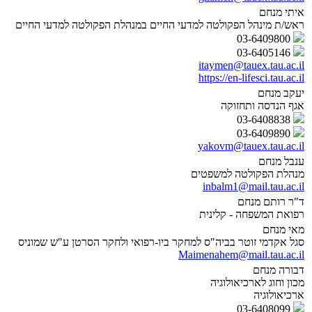
איתי מנחם
ראש/ת מינהל הפקולטה למדעי החיים במנהלת הפקולטה למדעי החיים
03-6409800
03-6405146
itaymen@tauex.tau.ac.il
https://en-lifesci.tau.ac.il
יעקב מנחם
אגף הנדסה ותחזוקה
03-6408838
03-6409890
yakovm@tauex.tau.ac.il
ענבל מנחם
מנהלת הפקולטה למשפטים
inbalm1@mail.tau.ac.il
ד"ר רותם מנחם
רפואת המשפחה - קלינית
מאי מנחם
סגל אקדמי זוטר בביה"ס למחקר ביו-רפואי ולחקר הסרטן ע"ש שמוניס
Maimenahem@mail.tau.ac.il
דבורה מנחם
מכון וחוג לארכיאולוגיה
ארכיאולוגיה
03-6408099