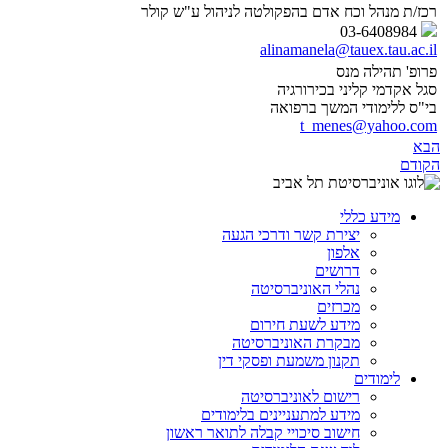
רכז/ת מנהל וכח אדם בהפקולטה לניהול ע"ש קולר
03-6408984
alinamanela@tauex.tau.ac.il
פרופ' תהילה מנס
סגל אקדמי קליני בכירורגיה
בי"ס ללימודי המשך ברפואה
t_menes@yahoo.com
הבא
הקודם
מידע כללי
יצירת קשר ודרכי הגעה
אלפון
דרושים
נהלי האוניברסיטה
מכרזים
מידע לשעת חירום
מבקרת האוניברסיטה
תקנון משמעת ופסקי דין
לימודים
רישום לאוניברסיטה
מידע למתעניינים בלימודים
חישוב סיכויי קבלה לתואר ראשון