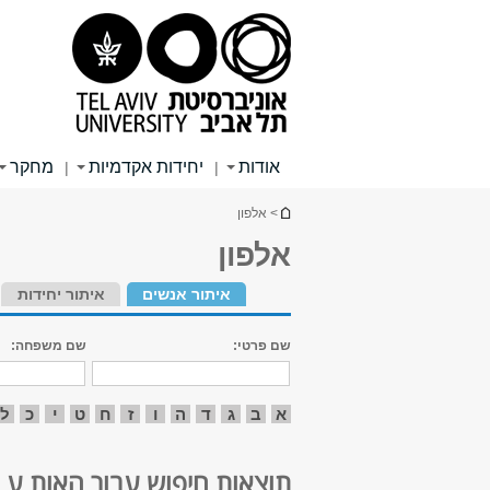
תוכן
תפריט
תפריט
עליון
ראשי
ראשי
אודות
יחידות אקדמיות
מחקר
|
|
הינך נמצא כאן
> אלפון
אלפון
איתור אנשים
איתור יחידות
שם פרטי:
שם משפחה:
א
ב
ג
ד
ה
ו
ז
ח
ט
י
כ
ל
תוצאות חיפוש עבור האות ע