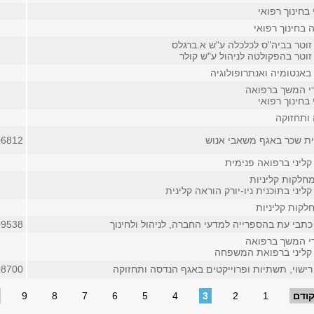
 בחינוך רפואי
 בחינוך רפואי
זוטר בביה"ס לכלכלה ע"ש א.ברגלס
זוטר בהפקולטה לניהול ע"ש קולר
באנטומיה ואנתרופולוגיה
די המשך ברפואה
 בחינוך רפואי
ותחזוקה
ית שכר באגף משאבי אנוש
06812
קליני ברפואה פנימית
חלקות קליניות
ליני בתוכנית ניו-יורק הוראה קלינית
לקות קליניות
כתבי עת בהספרייה למדעי החברה, לניהול ולחינוך
09538
די המשך ברפואה
קליני ברפואת המשפחה
רישוי, תשתיות ופרוייקטים באגף הנדסה ותחזוקה
08700
ודם
1
2
3
4
5
6
7
8
9