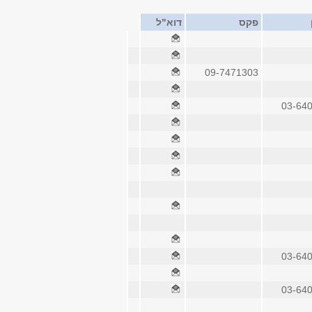
פקס
דוא"ל
09-7471303
03-64
03-64
03-64