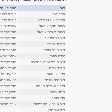
שם
תפקיד ויחי
עמרי עוז
ביה"ס להנד
עתליה עוז גינזבורג
ביה"ס לזואו
פרופ' יוסף עוזיאל
אמריטוס במ
פרופ' אורית עוזיאל
סגל אקדמי 
ד"ר ניר עוזיאל
סגל אקדמי 
אמיתי עוזרד
סגל אקדמי 
ד"ר מיכל עוזרי
מנהלת ודיק
יערה עוזרי
עמית הוראה 
ד"ר מוזנא עוייד-בשארה
סגל אקדמי ב
מג'יד עוייס
משרד המנכ
בנאן עויסאת
דיקאנט מלג
ד"ר יעל עולמי
רפואת המשפ
דניאל עומיסי מויסה
סגל אקדמי 
תמר עומר
ספרן בכיר ב
עדי עומר
סגל אקדמי 
ד"ר שירה עומר בנדורי
עובד מחקר 
רים עוסמאן