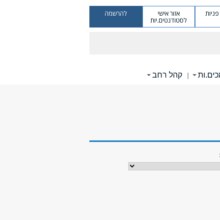
ניות
אזור אישי
להרשמה
לסטודנטים.יות
ים.ות
קהל רחב
|