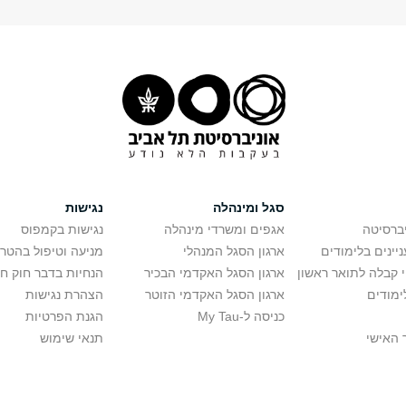
סגל ומינהלה
נגישות
יברסיטה
אגפים ומשרדי מינהלה
נגישות בקמפוס
יינים בלימודים
ארגון הסגל המנהלי
מניעה וטיפול בהטר
י קבלה לתואר ראשון
ארגון הסגל האקדמי הבכיר
הנחיות בדבר חוק ח
ימודים
ארגון הסגל האקדמי הזוטר
הצהרת נגישות
כניסה ל-My Tau
הגנת הפרטיות
 האישי
תנאי שימוש