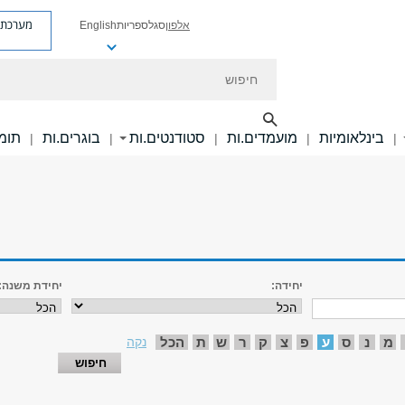
מערכת פ
אלפון
סגל
ספריות
English
חיפוש
בינלאומיות
מועמדים.ות
סטודנטים.ות
בוגרים.ות
תומכ
|
|
|
|
|
יחידה:
יחידת משנה:
מ
נ
ס
ע
פ
צ
ק
ר
ש
ת
הכל
נקה