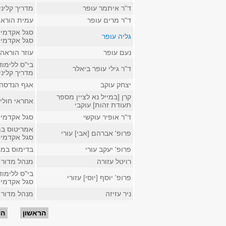
ד"ר איתמר עופר
מדריך קליני
ד"ר מרים עופר
עמית הוראה
סגל אקדמי 
גליה עופר
סגל אקדמי 
נעם עופר
עוזר הוראה 
בי"ס ללימו
ד"ר גילי עופר ביאלר
מדריך קליני
יצחק עוקב
אגף הנדסה 
קרן [במייל נא לציין מספר
אחראי חולי
תעודת זהות] עוקבי
ד"ר אופיר עוקשי
סגל אקדמי 
אמריטוס במ
פרופ' אברהם [אבי] עורי
סגל אקדמי ק
פרופ' יעקב עורי
בדימוס במח
רויטל עזורה
מנהל מדור 
בי"ס ללימו
פרופ' יוסף [יוסי] עזורי
סגל אקדמי 
ניר עזיזה
מנהל מדור 
עמודים
הראשון
הק