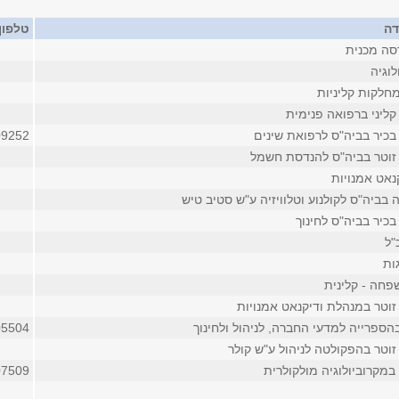
דה
טלפון
סה מכנית
לוגיה
חלקות קליניות
קליני ברפואה פנימית
בכיר בביה"ס לרפואת שינים
09252
זוטר בביה"ס להנדסת חשמל
נאט אמנויות
בביה"ס לקולנוע וטלוויזיה ע"ש סטיב טיש
כיר בביה"ס לחינוך
"ל
ות
חה - קלינית
זוטר במנהלת ודיקנאט אמנויות
הספרייה למדעי החברה, לניהול ולחינוך
05504
זוטר בהפקולטה לניהול ע"ש קולר
במקרוביולוגיה מולקולרית
07509