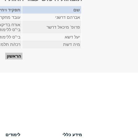
שם
תפקיד ויחי
אברהם דרשני
עובד מחקר 
אורח בדיקא
פרופ' מיכאל דרשר
בי"ס ללימו
יעל דשא
בי"ס ללימו
מיה דשת
רכז/ת תלמי
עמודים
הראשון
מידע כללי
לימודים