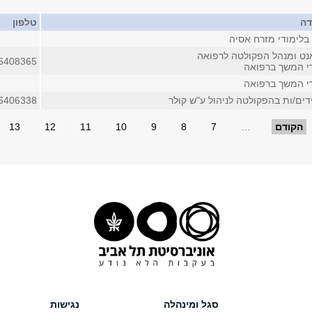
דה
טלפון
בלימודי מזרח אסיה
נט ומנהל הפקולטה לרפואה
6408365
די המשך ברפואה
די המשך ברפואה
דים/ות בהפקולטה לניהול ע"ש קולר
6406338
הקודם
…
7
8
9
10
11
12
13
סגל ומינהלה
נגישות