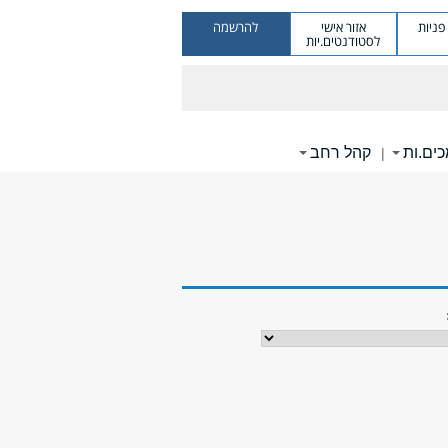
ניות
אזור אישי
להרשמה
לסטודנטים.יות
ים.ות
קהל רחב
|