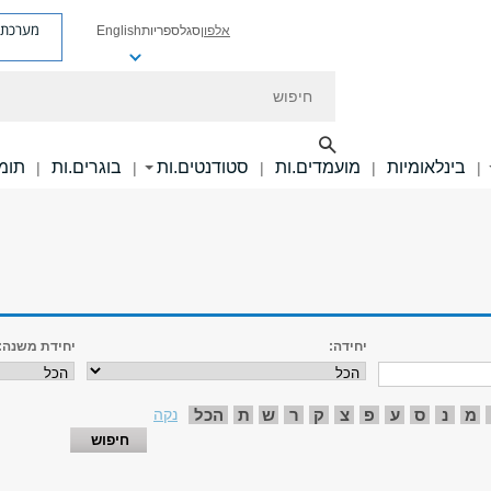
מערכת פ
אלפון
סגל
ספריות
English
חיפוש
בינלאומיות
מועמדים.ות
סטודנטים.ות
בוגרים.ות
תומכ
|
|
|
|
|
יחידה:
יחידת משנה:
מ
נ
ס
ע
פ
צ
ק
ר
ש
ת
הכל
נקה