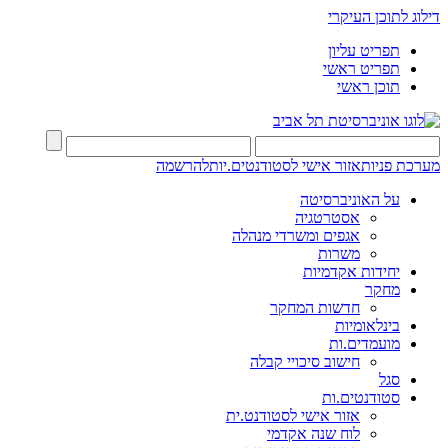
דילוג לתוכן העיקרי
תפריט עליון
תפריט ראשי
תוכן ראשי
מערכת פניות
אזור אישי לסטודנטים.יות
להרשמה
על האוניברסיטה
אסטרטגיה
אגפים ומשרדי מנהלה
משרות
יחידות אקדמיות
מחקר
חדשות המחקר
בינלאומיות
מועמדים.ות
חישוב סיכויי קבלה
סגל
סטודנטים.ות
אזור אישי לסטודנט.ית
לוח שנה אקדמי