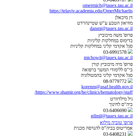
omermich@tauex.tau.ac.il
https://telaviv.academia.edu/OmerMichaelis
דן מיכאלן
מוזיאון הטבע ע"ש שטיינהרדט
danmi@tauex.tau.ac.il
פרופ' משה מיכוביץ
בדימוס במחלקות קליניות
סגל אקדמי קליני במחלקות קליניות
03-6991578
michowit@tauex.tau.ac.il
פרופ' מיה מיכוביץ קורן
בי"ס ללימודי המשך ברפואה
סגל אקדמי קליני בהמטולוגיה
08-9779772
korenm@asaf.health.gov.il
https://www.shamir.org/he/clinics/hematology/staff/
גיל מילדוורט
ביה"ס לחינוך
03-6406690
gilmil@tauex.tau.ac.il
פרופ' טוביה מילוא
אמריטוס בביה"ס להנדסה מכנית
03-6408231