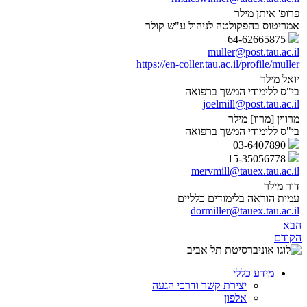
פרופ' איתן מילר
אמריטוס בהפקולטה לניהול ע"ש קולר
64-62665875
muller@post.tau.ac.il
https://en-coller.tau.ac.il/profile/muller
יואל מילר
בי"ס ללימודי המשך ברפואה
joelmill@post.tau.ac.il
מרווין [מרוו] מילר
בי"ס ללימודי המשך ברפואה
03-6407890
15-35056778
mervmill@tauex.tau.ac.il
דור מילר
עמית הוראה בלימודים כלליים
dormiller@tauex.tau.ac.il
הבא
הקודם
מידע כללי
יצירת קשר ודרכי הגעה
אלפון