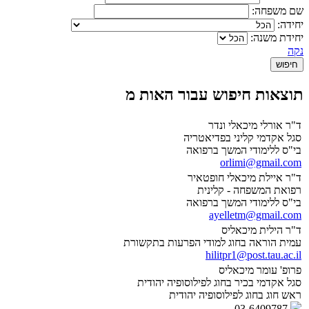
שם משפחה:
יחידה:
יחידת משנה:
נקה
תוצאות חיפוש עבור האות מ
ד"ר אורלי מיכאלי ונדר
סגל אקדמי קליני בפדיאטריה
בי"ס ללימודי המשך ברפואה
orlimi@gmail.com
ד"ר איילת מיכאלי חופטאיר
רפואת המשפחה - קלינית
בי"ס ללימודי המשך ברפואה
ayelletm@gmail.com
ד"ר הילית מיכאליס
עמית הוראה בחוג למודי הפרעות בתקשורת
hilitpr1@post.tau.ac.il
פרופ' עומר מיכאליס
סגל אקדמי בכיר בחוג לפילוסופיה יהודית
ראש חוג בחוג לפילוסופיה יהודית
03-6409787