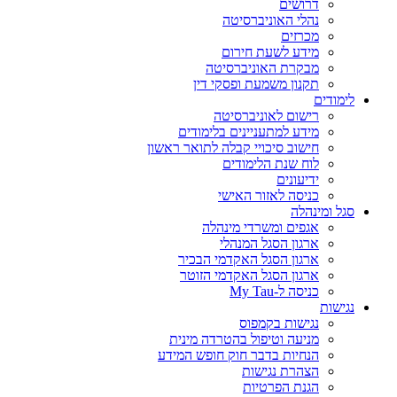
דרושים
נהלי האוניברסיטה
מכרזים
מידע לשעת חירום
מבקרת האוניברסיטה
תקנון משמעת ופסקי דין
לימודים
רישום לאוניברסיטה
מידע למתעניינים בלימודים
חישוב סיכויי קבלה לתואר ראשון
לוח שנת הלימודים
ידיעונים
כניסה לאזור האישי
סגל ומינהלה
אגפים ומשרדי מינהלה
ארגון הסגל המנהלי
ארגון הסגל האקדמי הבכיר
ארגון הסגל האקדמי הזוטר
כניסה ל-My Tau
נגישות
נגישות בקמפוס
מניעה וטיפול בהטרדה מינית
הנחיות בדבר חוק חופש המידע
הצהרת נגישות
הגנת הפרטיות