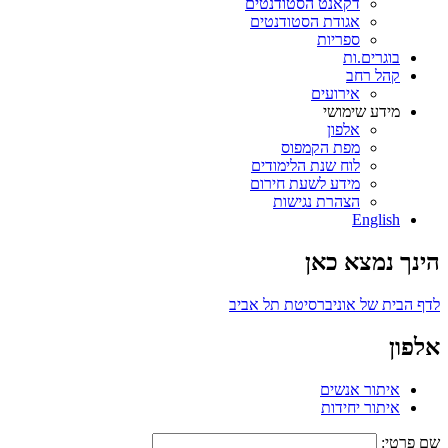
דקאנט הסטודנטים
אגודת הסטודנטים
ספריות
בוגרים.ות
קהל רחב
אירועים
מידע שימושי
אלפון
מפת הקמפוס
לוח שנת הלימודים
מידע לשעת חירום
הצהרת נגישות
English
הינך נמצא כאן
לדף הבית של אוניברסיטת תל אביב
אלפון
איתור אנשים
איתור יחידות
שם פרטי: