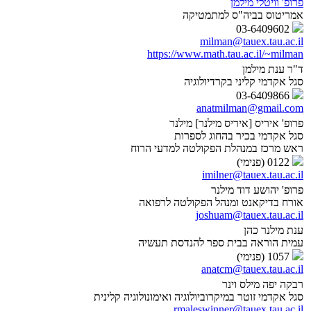
פרופ' וויטלי מילמן
אמריטוס בביה"ס למתמטיקה
03-6409602
milman@tauex.tau.ac.il
https://www.math.tau.ac.il/~milman
ד"ר ענת מילמן
סגל אקדמי קליני בקרדיולוגיה
03-6409866
anatmilman@gmail.com
פרופ' איריס [איריס מילנר] מילנר
סגל אקדמי בכיר בהחוג לספרות
ראש מרכז במנהלת הפקולטה למדעי הרוח
0122 (פנימי)
imilner@tauex.tau.ac.il
פרופ' יהושע דוד מילנר
אורח בדיקאנט ומנהל הפקולטה לרפואה
joshuam@tauex.tau.ac.il
ענת מילנר כהן
עמית הוראה בבית ספר להנדסת תעשיה
1057 (פנימי)
anatcm@tauex.tau.ac.il
רבקה יפה מילס וינר
סגל אקדמי זוטר במיקרוביולוגיה ואימונולוגיה קלינית
rmaleswinner@tauex.tau.ac.il