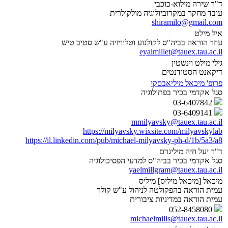
ד"ר שירה מילוא-כוכבי
עובד מחקר במקרוביולוגיה מולקולרית
shiramilo@gmail.com
איל מילט
עוזר הוראה בביה"ס לקולנוע וטלוויזיה ע"ש סטיב טיש
eyalmillet@tauex.tau.ac.il
גילי מילט וינשטין
דיקאנט הסטודנטים
פרופ' מיכאל מיליאבסקי
סגל אקדמי בכיר בפתולוגיה
03-6407842
03-6409141
mmilyavsky@tauex.tau.ac.il
https://milyavsky.wixsite.com/milyavskylab
https://il.linkedin.com/pub/michael-milyavsky-ph-d/1b/5a3/a8
ד"ר יעל חיה מיליגרם
סגל אקדמי בכיר בביה"ס למדעי הפסיכולוגיה
yaelmillgram@tauex.tau.ac.il
מיכאל [מיכאל מיליס] מיליס
עמית הוראה בהפקולטה לניהול ע"ש קולר
עמית הוראה במדיניות ציבורית
052-8458080
michaelmilis@tauex.tau.ac.il