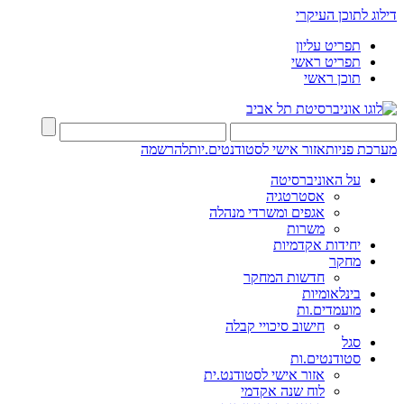
דילוג לתוכן העיקרי
תפריט עליון
תפריט ראשי
תוכן ראשי
מערכת פניות
אזור אישי לסטודנטים.יות
להרשמה
על האוניברסיטה
אסטרטגיה
אגפים ומשרדי מנהלה
משרות
יחידות אקדמיות
מחקר
חדשות המחקר
בינלאומיות
מועמדים.ות
חישוב סיכויי קבלה
סגל
סטודנטים.ות
אזור אישי לסטודנט.ית
לוח שנה אקדמי