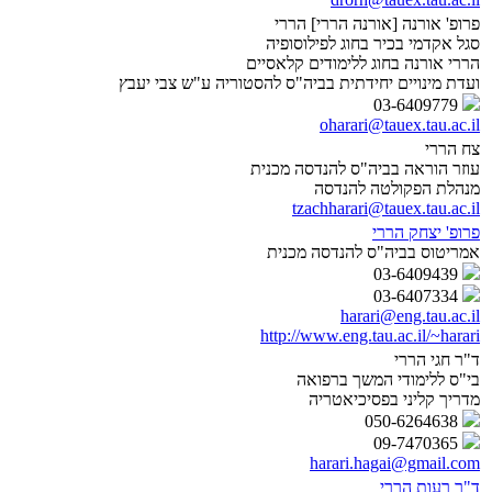
פרופ' אורנה [אורנה הררי] הררי
סגל אקדמי בכיר בחוג לפילוסופיה
הררי אורנה בחוג ללימודים קלאסיים
ועדת מינויים יחידתית בביה"ס להסטוריה ע"ש צבי יעבץ
03-6409779
oharari@tauex.tau.ac.il
צח הררי
עוזר הוראה בביה"ס להנדסה מכנית
מנהלת הפקולטה להנדסה
tzachharari@tauex.tau.ac.il
פרופ' יצחק הררי
אמריטוס בביה"ס להנדסה מכנית
03-6409439
03-6407334
harari@eng.tau.ac.il
http://www.eng.tau.ac.il/~harari
ד"ר חגי הררי
בי"ס ללימודי המשך ברפואה
מדריך קליני בפסיכיאטריה
050-6264638
09-7470365
harari.hagai@gmail.com
ד"ר רעות הררי