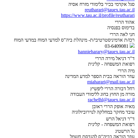
סגל אקדמי בכיר בלימודי מזרח אסיה
reutharari@tauex.tau.ac.il
https://www.tau.ac.il/profile/reutharari
אהוד הררי
בדימוס בפנסיה
חני לאה הררי
רכז/ת אדמיניסטרטיבי/ת- מינהלת ביה"ס למדעי המוח במדעי המוח
03-6409081
hannieharary@tauex.tau.ac.il
ד"ר דניאל מירה הררי
רפואת המשפחה - קלינית
מיה הררי
עוזר הוראה בבית הספר למדע המדינה
miaharari@mail.tau.ac.il
רחל דבורה הררי ליפשיץ
מורה מן החוץ בחוג ללימודי העבודה
rachelhl@tauex.tau.ac.il
מאיה אופק הררי ראובן
עובד מחקר במחלקה לנוירוביולוגיה
ד"ר דניאל הרש
רפואת המשפחה - קלינית
גל הרשטיג
עוזר הוראה בביה"ס להנדסת חשמל