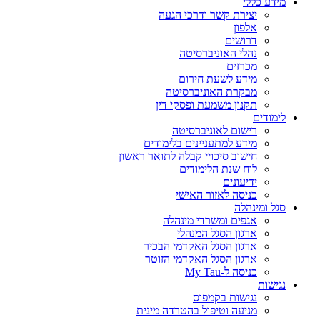
מידע כללי
יצירת קשר ודרכי הגעה
אלפון
דרושים
נהלי האוניברסיטה
מכרזים
מידע לשעת חירום
מבקרת האוניברסיטה
תקנון משמעת ופסקי דין
לימודים
רישום לאוניברסיטה
מידע למתעניינים בלימודים
חישוב סיכויי קבלה לתואר ראשון
לוח שנת הלימודים
ידיעונים
כניסה לאזור האישי
סגל ומינהלה
אגפים ומשרדי מינהלה
ארגון הסגל המנהלי
ארגון הסגל האקדמי הבכיר
ארגון הסגל האקדמי הזוטר
כניסה ל-My Tau
נגישות
נגישות בקמפוס
מניעה וטיפול בהטרדה מינית