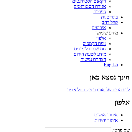
דקאנט הסטודנטים
אגודת הסטודנטים
ספריות
בוגרים.ות
קהל רחב
אירועים
מידע שימושי
אלפון
מפת הקמפוס
לוח שנת הלימודים
מידע לשעת חירום
הצהרת נגישות
English
הינך נמצא כאן
לדף הבית של אוניברסיטת תל אביב
אלפון
איתור אנשים
איתור יחידות
שם פרטי: