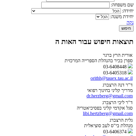
שם משפחה:
יחידה:
יחידת משנה:
נקה
תוצאות חיפוש עבור האות ה
אורית הרץ ברגר
ספרן בכיר בהנהלת הספרייה המרכזית
03-6408448
03-6405318
orithh@tauex.tau.ac.il
ד"ר דנה הרצברג
מדריך קליני בחינוך רפואי
dr.herzberg@gmail.com
ד"ר ליבי הרצברג
סגל אקדמי קליני בפסיכיאטריה
libi.hertzberg@gmail.com
גלית הרצברג
מנהלת בי"ס לעב סוציאלית
03-6406374