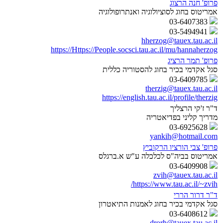
פרופ' חנה הרצוג
אמריטוס בחוג לסוציולוגיה ואנתרופולוגיה
03-6407383
03-5494941
hherzog@tauex.tau.ac.il
https://Https://People.socsci.tau.ac.il/mu/hannaherzog
פרופ' תמר הרציג
סגל אקדמי בכיר בחוג להסטוריה כללית
03-6409785
therzig@tauex.tau.ac.il
https://english.tau.ac.il/profile/therzig
ד"ר ז'קי הרצליך
מדריך קליני בפדיאטריה
03-6925628
yankih@hotmail.com
פרופ' צבי הורציו הרקוביץ
אמריטוס בביה"ס לכלכלה ע"ש א.ברגלס
03-6409908
zvih@tauex.tau.ac.il
https://www.tau.ac.il/~zvih/
ד"ר דרור הררי
סגל אקדמי בכיר בחוג לאמנות התיאטרון
03-6408612
drorh@tauex.tau.ac.il