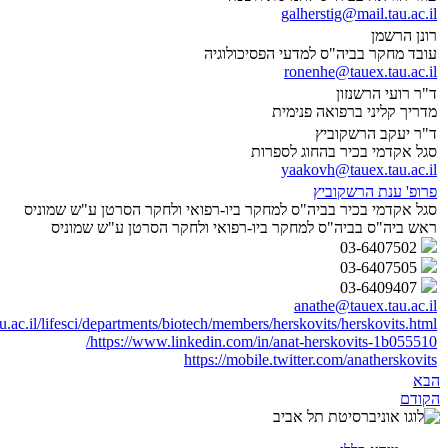
galherstig@mail.tau.ac.il
רונן הרשמן
עובד מחקר בביה"ס למדעי הפסיכולוגיה
ronenhe@tauex.tau.ac.il
ד"ר רועי הרשנזון
מדריך קליני ברפואה פנימית
ד"ר יעקב הרשקוביץ
סגל אקדמי בכיר בהחוג לספרות
yaakovh@tauex.tau.ac.il
פרופ' ענת הרשקוביץ
סגל אקדמי בכיר בביה"ס למחקר ביו-רפואי ולחקר הסרטן ע"ש שמוניס
ראש ביה"ס בביה"ס למחקר ביו-רפואי ולחקר הסרטן ע"ש שמוניס
03-6407502
03-6407505
03-6409407
anathe@tauex.tau.ac.il
u.ac.il/lifesci/departments/biotech/members/herskovits/herskovits.html
https://www.linkedin.com/in/anat-herskovits-1b055510/
https://mobile.twitter.com/anatherskovits
הבא
הקודם