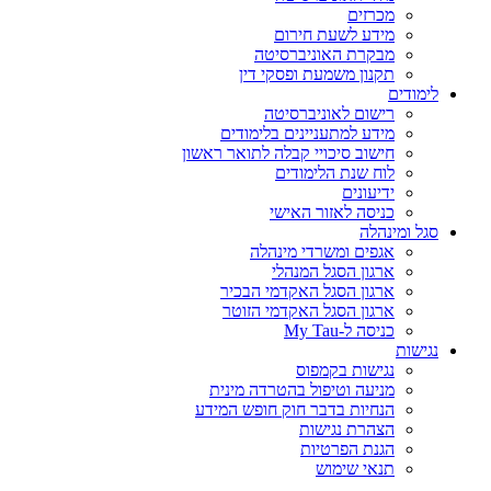
מכרזים
מידע לשעת חירום
מבקרת האוניברסיטה
תקנון משמעת ופסקי דין
לימודים
רישום לאוניברסיטה
מידע למתעניינים בלימודים
חישוב סיכויי קבלה לתואר ראשון
לוח שנת הלימודים
ידיעונים
כניסה לאזור האישי
סגל ומינהלה
אגפים ומשרדי מינהלה
ארגון הסגל המנהלי
ארגון הסגל האקדמי הבכיר
ארגון הסגל האקדמי הזוטר
כניסה ל-My Tau
נגישות
נגישות בקמפוס
מניעה וטיפול בהטרדה מינית
הנחיות בדבר חוק חופש המידע
הצהרת נגישות
הגנת הפרטיות
תנאי שימוש