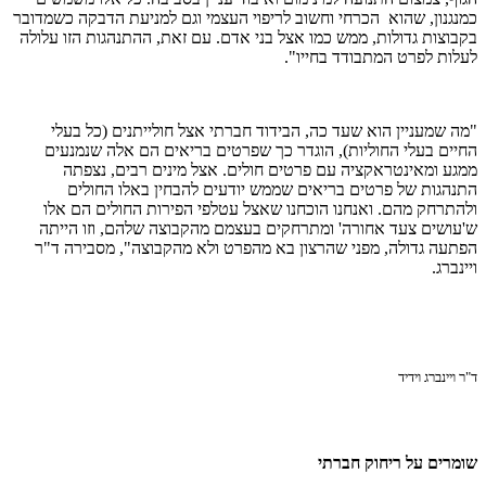
כמנגנון, שהוא הכרחי וחשוב לריפוי העצמי וגם למניעת הדבקה כשמדובר
בקבוצות גדולות, ממש כמו אצל בני אדם. עם זאת, ההתנהגות הזו עלולה
לעלות לפרט המתבודד בחייו"
.
"
מה שמעניין הוא שעד כה, הבידוד חברתי אצל חולייתנים (כל בעלי
החיים בעלי החוליות), הוגדר כך שפרטים בריאים הם אלה שנמנעים
ממגע ומאינטראקציה עם פרטים חולים
.
אצל מינים רבים, נצפתה
התנהגות של פרטים בריאים שממש יודעים להבחין באלו החולים
ולהתרחק מהם
.
ואנחנו הוכחנו שאצל עטלפי הפירות החולים הם אלו
ש'עושים צעד אחורה' ומתרחקים בעצמם מהקבוצה שלהם, וזו הייתה
הפתעה גדולה, מפני שהרצון בא מהפרט ולא מהקבוצה", מסבירה ד"ר
ויינברג.
ד"ר ויינברג וידיד
שומרים על ריחוק חברתי