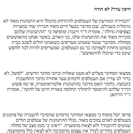
חיסון עדר? לא תודה
"הבחירה המודעת של העטלפים להתרחק מהכלל היא התנהגות מאוד לא
נורמלית בשבילם, שכן מדובר בבעל חיים מאוד חברתי שחי במערות
בצפיפות גדולה", אומרת ד"ר ויינברג ומוסיפה כי "ההתנהגות שלהם
מזכירה מאוד את ההתנהגות שלנו, בני האדם, כאשר אנחנו מתאוששים
ממחלה. מסתבר שכמו שאנחנו מעדיפים כשאנחנו חולים לשכב בבית
בשקט מתחת לשמיכה כך גם העטלפים, שמעדיפים להיות לבד ולחפש
שקט כדי שיוכלו להתאושש".
ממצאי המחקר מעלים לא מעט שאלות וכיווני מחקר חדשים. "למשל, לא
ברור לנו עדיין אם העטלפים לוקחים צעד אחורה מתוך התחשבות
בקבוצה, כלומר האם מדובר בהתנהגות אלטרואיסטית, או שזו פשוט
הדרך שלהם להתמסר לתהליך החלמה באורח חיים של להקה", אומרת
ד"ר הרתאן.
פרופ' יובל מוסיף כי ממצאי המחקר מרמזים שהסיכוי להעברה של פתוגנים
מעטלפים לאדם נמוכים מאוד, בגלל ההתנהגות של עטלפים חולים
שנוטים להתבודד ולא לצאת מהמערה. "ראינו כי בזמן מצב של מחלה
העטלפים בוחרים לבדל את עצמם מהסביבה ולא לצאת כלל מהמושבה.