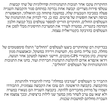
החוקרות עקבו אחר תגובות התנהגותיות ופיזיולוגיות של שתי קבוצות
עטלפי פירות מצריים: קבוצה אחת נבדקה במתחם סגור והקבוצה השנייה
פעלה בסביבה הטבעית שלה, במושבה פתוחה בגן הזואולוגי, המאפשרת
כניסה ויציאה חופשית של פרטים. כמו כן, כדי לבדוק את ההתנהגות של
העטלפים החולים, החוקרים הזריקו למספר עטלפים בכל קבוצה חלבון
המדמה בקטריה, במטרה לעורר את המערכת החיסונית מבלי לסכן את
העטלפים בהדבקה בקטריאלית עצמה.
בבדיקות דם שהחוקרים ביצעו לעטלפים "החולים" התגלו סימפטומים של
מחלה, כגון עלייה בחום גוף, תשישות וירידה במשקל, ובאמצעות מגוון
שיטות, בהן מכשירי
GPS
מובנים, חיישני תאוצה למעקב אחר תנועה,
וידאו אינפרא אדום להקלטת התנהגות חברתית ועוד, בחנו את התגובות
ההתנהגותיות של העטלפים "החולים".
התברר כי העטלפים "שנדבקו במחלה" בחרו להתבודד ולהתנתק
מהקבוצה. בקבוצה הראשונה הם עזבו את הקבוצה עצמונית, התבודדו
ושמרו על מרחק מחבריהם ללהקה. בקבוצה השנייה הם נשארו במערה
ולא יצאו עם ערב לשחר מזון במשך שני לילות ברציפות, ובכך צמצמו את
העברת מחלתם למושבות שכנות.