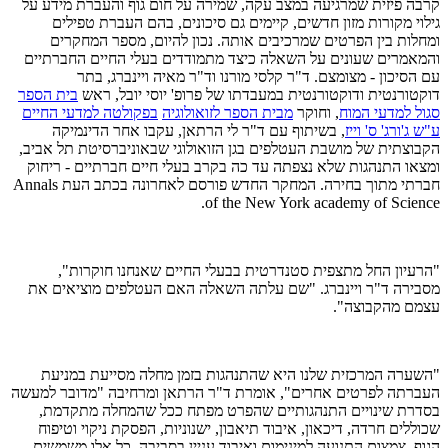
קרבה פיזית שמרגיעה במצב עקה, שמירה על חום גוף והעברת מידע על
גילוי מקורות מזון חדשים, קיימים גם סיכונים, בהם העברת טפילים
ומחלות בין הפרטים שמרכיבים אותה
.
נכון להיום, מספר המחקרים
והמאמרים שעונים על השאלה כיצד מתמודדים בעלי החיים החברתיים
עם הסיכון - מצומצם. ד"ר קלסי מורנו וד"ר מאיה ויינברג, בתר
דוקטורנטית ודוקטורנטית במעבדתו של פרופ' יוסי יובל, ראש
בית הספר
סגול למדעי המוח
, וחוקר
מבית הספר לזואולוגיה
בפקולטה למדעי החיים
ע"ש ג'ורג' ס' וייז
, בשיתוף עם ד"ר לי הרתאן, עקבו אחר הדינמיקה
הקבוצתית של מושבת העטלפים בגן הזואולוגי שבאוניברסיטת תל אביב,
ומצאו התנהגות שלא נצפתה עד כה בקרב בעלי חיים חברתיים - ריחוק
חברתי מתוך בחירה. המחקר החדש פורסם לאחרונה בכתב העת
Annals
.
of the New York academy of Science
"הרעיון החל מתצפית סטנדרטית בבעלי החיים שאנחנו חוקרות",
מסבירה ד"ר ויינברג. "שם עלתה השאלה האם העטלפים מוציאים את
עצמם מהקבוצה".
"השערה המרכזית שלנו היא שהתנהגות בזמן מחלה מסייעת במניעת
העברתה לפרטים אחרים", אומרת ד"ר הרתאן ומרחיבה "מדובר למעשה
בסדרת שינויים התנהגותיים שהפרט מפתח ככל שהמחלה מתקדמת,
שכוללים חרדה, דיכאון, איבוד תיאבון, ישנוניות, הפסקת ניקוי וטיפוח
הגוף, צמצום התנועה למינימום ואיבוד עניין בסביבה
.
כל אלו משמשים