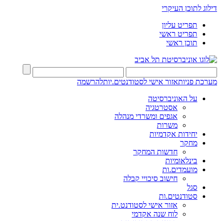
דילוג לתוכן העיקרי
תפריט עליון
תפריט ראשי
תוכן ראשי
מערכת פניות
אזור אישי לסטודנטים.יות
להרשמה
על האוניברסיטה
אסטרטגיה
אגפים ומשרדי מנהלה
משרות
יחידות אקדמיות
מחקר
חדשות המחקר
בינלאומיות
מועמדים.ות
חישוב סיכויי קבלה
סגל
סטודנטים.ות
אזור אישי לסטודנט.ית
לוח שנה אקדמי