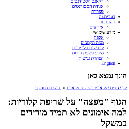
דקאנט הסטודנטים
אגודת הסטודנטים
ספריות
בוגרים.ות
קהל רחב
אירועים
מידע שימושי
אלפון
מפת הקמפוס
לוח שנת הלימודים
מידע לשעת חירום
הצהרת נגישות
English
הינך נמצא כאן
לדף הבית של אוניברסיטת תל אביב
»
חדשות המחקר
הגוף "מפצה" על שריפת קלוריות:
למה אימונים לא תמיד מורידים
במשקל