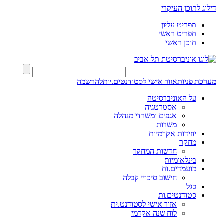
דילוג לתוכן העיקרי
תפריט עליון
תפריט ראשי
תוכן ראשי
מערכת פניות
אזור אישי לסטודנטים.יות
להרשמה
על האוניברסיטה
אסטרטגיה
אגפים ומשרדי מנהלה
משרות
יחידות אקדמיות
מחקר
חדשות המחקר
בינלאומיות
מועמדים.ות
חישוב סיכויי קבלה
סגל
סטודנטים.ות
אזור אישי לסטודנט.ית
לוח שנה אקדמי