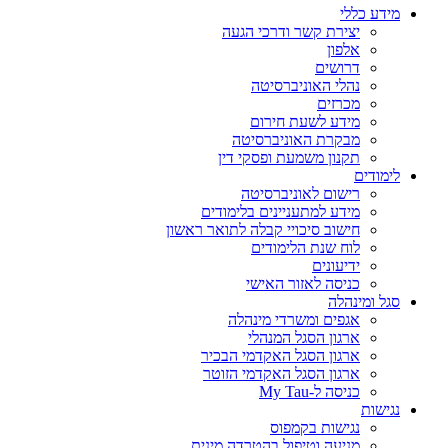
מידע כללי
יצירת קשר ודרכי הגעה
אלפון
דרושים
נהלי האוניברסיטה
מכרזים
מידע לשעת חירום
מבקרת האוניברסיטה
תקנון משמעת ופסקי דין
לימודים
רישום לאוניברסיטה
מידע למתעניינים בלימודים
חישוב סיכויי קבלה לתואר ראשון
לוח שנת הלימודים
ידיעונים
כניסה לאזור האישי
סגל ומינהלה
אגפים ומשרדי מינהלה
ארגון הסגל המנהלי
ארגון הסגל האקדמי הבכיר
ארגון הסגל האקדמי הזוטר
כניסה ל-My Tau
נגישות
נגישות בקמפוס
מניעה וטיפול בהטרדה מינית