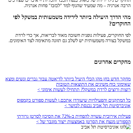
החוקרים גילו ירידה של כ-5% בנפח הכבד והכליות – איברים שצורכים
הרבה אנרגיה – מה שמעיד שהגוף למד "לבזבז" פחות אנרגיה.
מהי הדרך היעילה ביותר לירידה משמעותית במשקל לפי
החוקרים?
לפי החוקרים, פעילות גופנית חשובה מאוד לבריאות, אך כדי לרדת
במשקל בצורה משמעותית יש לשלב גם תזונה מתאימה לצד האימונים.
מחקרים אחרונים
מחקר חדש בחן מהו הכלי היעיל ביותר לדיאטה עבור גברים ונשים ומצא
שאימוני כוח משיגים את התוצאות הטובות
רוצות ורוצים לרדת במשקל? תתחילו לעשות אימוני >
כל המתקנים והפעילויות שיעודדו אתכם.ן לעשות ספורט בקמפוס
אוניברסיטת תל אביב נכנסת לכושר >
פעילות אירובית עשויה להפחית ב-72% את הסיכון לסרטן גרורתי
הספורט מנצח את הסרטן באמצעות ייצור מוגבר של >