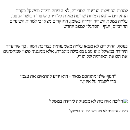
למרות הפעילות הגופנית הסדירה, לא נצפתה ירידה במשקל בקרב
הנחקרים – וזאת למרות שריפת מאות קלוריות, שיפור הכושר הגופני,
עלייה במסת השריר וירידה בשומן. החוקרים מצאו כי למרות השינויים
החיוביים, הגוף "הסתגל" למצב החדש.
בנוסף, החוקרים לא מצאו עלייה משמעותית בצריכת המזון, כך שהיעדר
הירידה במשקל אינו נובע מאכילה מוגברת, אלא ממנגנוני פיצוי שמקטינים
את הוצאת האנרגיה של הגוף.
"הגוף שלנו מתוחכם מאוד - הוא יודע להתאים את עצמו
כדי לשמור על איזון."
הליכה אירובית לא מספיקה לירידה במשקל