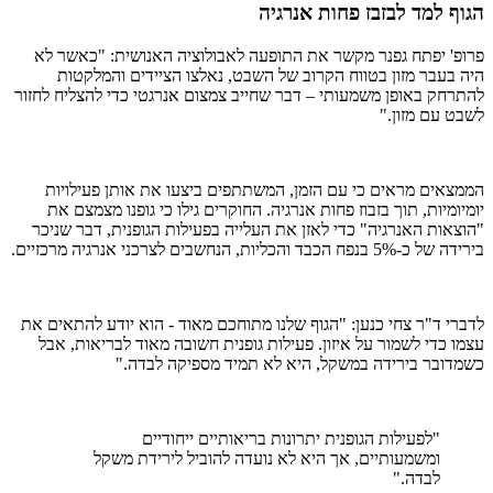
הגוף למד לבזבז פחות אנרגיה
פרופ' יפתח גפנר מקשר את התופעה לאבולוציה האנושית: "כאשר לא
היה בעבר מזון בטווח הקרוב של השבט, נאלצו הציידים והמלקטות
להתרחק באופן משמעותי – דבר שחייב צמצום אנרגטי כדי להצליח לחזור
לשבט עם מזון."
הממצאים מראים כי עם הזמן, המשתתפים ביצעו את אותן פעילויות
יומיומיות, תוך בזבוז פחות אנרגיה. החוקרים גילו כי גופנו מצמצם את
"הוצאות האנרגיה" כדי לאזן את העלייה בפעילות הגופנית, דבר שניכר
בירידה של כ-5% בנפח הכבד והכליות, הנחשבים לצרכני אנרגיה מרכזיים.
לדברי ד"ר צחי כנען: "הגוף שלנו מתוחכם מאוד - הוא יודע להתאים את
עצמו כדי לשמור על איזון. פעילות גופנית חשובה מאוד לבריאות, אבל
כשמדובר בירידה במשקל, היא לא תמיד מספיקה לבדה."
"לפעילות הגופנית יתרונות בריאותיים ייחודיים
ומשמעותיים, אך היא לא נועדה להוביל לירידת משקל
לבדה."