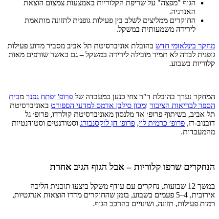
הגוף "מפצה" על שריפת הקלוריות באמצעות צמצום הוצאת
האנרגיה.
החוקרים ממליצים לשלב בין פעילות גופנית לתזונה מותאמת
לירידה משמעותית במשקל.
מחקר בינלאומי חדש
בהובלת אוניברסיטת תל אביב מסביר מדוע פעילות
גופנית לבדה לא תמיד מובילה לירידה במשקל – גם כאשר שורפים מאות
קלוריות בשבוע.
המחקר נערך בהובלת ד"ר צחי כנען במעבדה של
פרופ' יפתח גפנר
מ
בית
הספר לבריאות הציבור
ו
מכון סילבן אדמס למדעי הספורט
באוניברסיטת
תל אביב, בשיתוף פרופ׳ אד מלנסון מאוניברסיטת קולרדו, פרופ׳ גל
דובנוב-רז,
פרופ׳ כרמית לוי
,
פרופ׳ חן לוקסנבורג
וסטודנטים וסטודנטיות
מהמעבדות.
הנחקרים שרפו קלוריות – אבל הגוף הגיב אחרת
במשך 12 שבועות, נחקרים עם עודף משקל ביצעו תוכנית הליכה
אירובית, 4–5 פעמים בשבוע, בזמן שהחוקרים מדדו הוצאות אנרגטיות,
רמות פעילות, תזונה, ושינויים בהרכב הגוף.