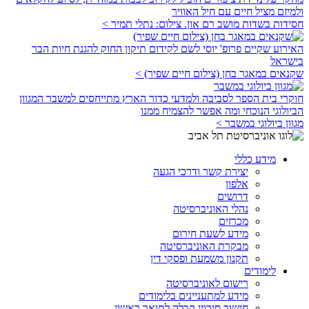
ולמיזם מציל חיים עם חיל האוויר
חסידות בשדות מושב רם און. צילום: נתלי תמיר >
האירוע שקיים פרופ' יוסי לשם לקידום תיקון החוק להגנת חיות הבר
בישראל
שקנאים במאגר בחן (צילום חיים שפיר) >
חוקרי בית הספר לסביבה ולמדעי כדור הארץ מתייחסים למשבר המגוון
הביולוגי הנוכחי ומה אפשר להצמיח ממנו
מגוון ביולוגי במשבר >
מידע כללי
יצירת קשר ודרכי הגעה
אלפון
דרושים
נהלי האוניברסיטה
מכרזים
מידע לשעת חירום
מבקרת האוניברסיטה
תקנון משמעת ופסקי דין
לימודים
רישום לאוניברסיטה
מידע למתעניינים בלימודים
חישוב סיכויי קבלה לתואר ראשון