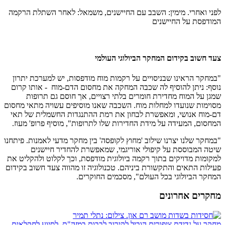
לפני ואחרי. מימין: השבב עם החיישנים, משמאל: לאחר השתלת הרקמה
המודפסת על החיישנים
צעד חשוב בקידום המחקר הביולוגי העולמי
"במחקר הראינו שבניסויים על רקמות מוח מודפסות, יש למערכת יתרון
נוסף: ניתן להוסיף לה שכבה המחקה את מחסום הדם-מוח - אותו קרום
שמגן על המוח מחדירת חומרים בלתי רצויים, אך חוסם גם תרופות
מסוימות שנועדו למחלות מוח. השכבה שאנו מוסיפים עשויה מתאי מחסום
דם-מוח אנושי, ומאפשרת לבחון את רמת ההתנגדות החשמלית של תאי
המחסום, המעידה על מידת החדירות שלו לתרופות", מוסיף פרופ' מעוז.
"במחקר שלנו יצרנו שילוב 'מחוץ לקופסה' בין מחקר מדעי לאמנות. פיתחנו
שיטה המבוססת על קיפולי אוריגמי, שמאפשרת להחדיר חיישנים
למקומות מדויקים בתוך רקמה ביולוגית מודפסת, וכך לקלוט ולהקליט את
פעילות התאים והתקשורת ביניהם. טכנולוגיה זו מהווה צעד חשוב בקידום
המחקר הביולוגי בכל העולם", מסכמים החוקרים.
מחקרים אחרונים
מחקר על נדידת ציפורים הוביל לקירוב לבבות במזה"ת, לסיוע לחקלאים