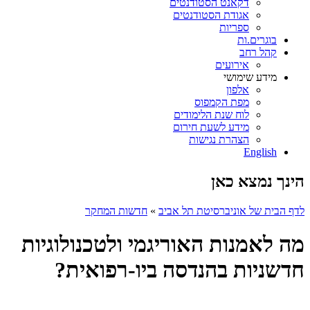
דקאנט הסטודנטים
אגודת הסטודנטים
ספריות
בוגרים.ות
קהל רחב
אירועים
מידע שימושי
אלפון
מפת הקמפוס
לוח שנת הלימודים
מידע לשעת חירום
הצהרת נגישות
English
הינך נמצא כאן
לדף הבית של אוניברסיטת תל אביב
»
חדשות המחקר
מה לאמנות האוריגמי ולטכנולוגיות
חדשניות בהנדסה ביו-רפואית?