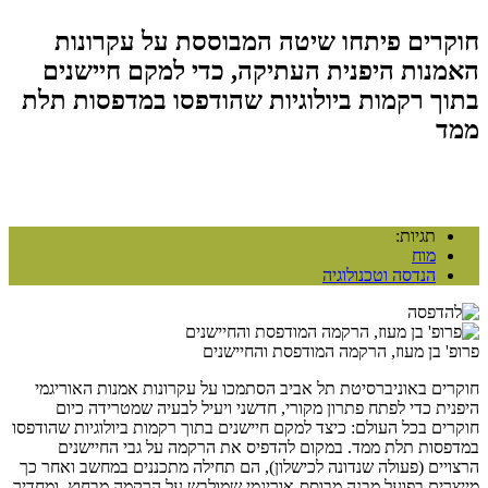
חוקרים פיתחו שיטה המבוססת על עקרונות
האמנות היפנית העתיקה, כדי למקם חיישנים
בתוך רקמות ביולוגיות שהודפסו במדפסות תלת
ממד
תגיות:
מוח
הנדסה וטכנולוגיה
פרופ' בן מעוז, הרקמה המודפסת והחיישנים
חוקרים באוניברסיטת תל אביב הסתמכו על עקרונות אמנות האוריגמי
היפנית כדי לפתח פתרון מקורי, חדשני ויעיל לבעיה שמטרידה כיום
חוקרים בכל העולם: כיצד למקם חיישנים בתוך רקמות ביולוגיות שהודפסו
במדפסות תלת ממד. במקום להדפיס את הרקמה על גבי החיישנים
הרצויים (פעולה שנדונה לכישלון), הם תחילה מתכננים במחשב ואחר כך
מייצרים בפועל מבנה מבוסס-אוריגמי שמולבש על הרקמה מבחוץ, ומחדיר