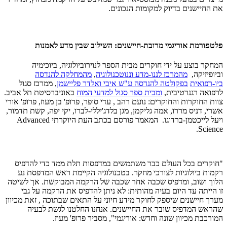
את החיישנים בדיוק למקומות הנכונים.
פלטפורמת אוריגמי מרובת-חיישנים: השילוב שבין מדע לאמנות
המחקר בוצע על ידי חוקרים מבית הספר לנוירוביולוגיה, ביוכימיה
וביופיזיקה,
מהמרכז לננו-מדע וננוטכנולוגיה
,
מהמחלקה להנדסה
ביו-רפואית
בפקולטה להנדסה ע"ש איבי ואלדר פליישמן
, ממרכז סגול
לרפואה רגנרטיבית,
ומבית ספר סגול למדעי המוח
באוניברסיטת תל אביב.
צוות החוקרות והחוקרים: נועם רהב , עדי סופר, פרופ' בן מעוז, פרופ' אורי
אשרי, דניס מררו, אמה גליקמן, מגן בלדג'יללי-לברו, יקי יפה, קשת תדמור,
ויעל לייכטמן-ברדוגו. המאמר פורסם בכתב העת היוקרתי Advanced
Science.
"חוקרים בכל העולם כבר משתמשים במדפסות תלת ממד כדי להדפיס
רקמות ביולוגיות לצורכי מחקר. בטכנולוגיה הקיימת ראש המדפסת נע
הלוך ושוב, ומדפיס שכבה אחר שכבה של הרקמה המבוקשת. אך לשיטה
זו הייתה עד היום בעיה מהותית: לא ניתן להדפיס את הרקמה על גבי
מערך חיישנים שיספק לחוקר מידע חיוני על התאים שבתוכה , זאת מכיוון
שהראש המדפיס שובר את החיישנים. אנחנו החלטנו לגשת לבעיה
המורכבת מכיוון שונה וחדש: אוריגמי", מסביר פרופ' מעוז.