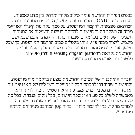
בבסיס הפיתוח החדשני עומד שילוב מקורי ומרתק בין מדע לאמנות.
בעזרת תוכנת CAD – תכנון בעזרת מחשב, החוקרים מתכננים מבנה
המותאם ספציפית לרקמה המודפסת, על סמך עקרונות קיפולי האוריגמי.
מבנה זה משלב בתוכו חיישנים לבדיקת פעילות חשמלית או התנגדות
חשמלית של תאים בכל מקום שנבחר בתוך הרקמה. הדגם שבמחשב
משמש לייצור מבנה פיזי, אותו מקפלים סביב הרקמה המודפסת, כך שכל
חיישן חודר לרקמה ומונח בתוכה בדיוק במקום הנכון. הפלטפורמה
החדשנית נקראת MSOP ((multi-sensing origami platform -
פלטפורמת אוריגמי מרובת-חיישנים.
הוכחת ההיתכנות של השיטה החדשנית בוצעה ברקמת מוח מודפסת,
והחיישנים שהוחדרו לרקמה הקליטו פעילות חשמלית של תאי עצב. עם
זאת, החוקרים מסבירים שהמערכת היא ורסטילית ומודולרית: היא
מאפשרת לשלב כל סוג ו/או מספר חיישנים, בכל מקום שנבחר, בכל סוג
של רקמה ביולוגית מודפסת, וגם ברקמות ביולוגיות שגודלו במעבדה
לצורכי מחקר, כמו לדוגמה מוחון – כדור קטן המורכב מנוירונים ומדמה
מוח אנושי.