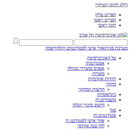
דילוג לתוכן העיקרי
תפריט עליון
תפריט ראשי
תוכן ראשי
מערכת פניות
אזור אישי לסטודנטים.יות
להרשמה
על האוניברסיטה
אסטרטגיה
אגפים ומשרדי מנהלה
משרות
יחידות אקדמיות
מחקר
חדשות המחקר
בינלאומיות
מועמדים.ות
חישוב סיכויי קבלה
סגל
סטודנטים.ות
אזור אישי לסטודנט.ית
לוח שנה אקדמי