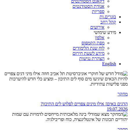
דקאנט הסטודנטים
אגודת הסטודנטים
ספריות
בוגרים.ות
קהל רחב
אירועים
מידע שימושי
אלפון
מפת הקמפוס
לוח שנת הלימודים
מידע לשעת חירום
הצהרת נגישות
English
מחקר
הדגים באים! אילו מינים צפויים לפלוש לים התיכון?
19.07.2026
מחקר