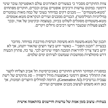
צוות החוקרים מסביר כי בעשורים האחרונים עולם האופטיקה עובר שינוי
דרמטי: במקום עדשות ורכיבים אופטיים עבים וכבדים, חוקרים מפתחים
"מטא-משטחים" — מבנים דקים במיוחד בעובי של כמה מאות ננומטרים
(מיליוניות המילימטר), הבנויים ממבנים זעירים הנקראים מטא-אטומים.
מטא-משטחים מסוגלים לשלוט בכיוון, בעוצמה ובקיטוב של אור, ובכך
לבצע פעולות שבעבר דרשו רכיבים גדולים ויקרים.
תכנון של מטא-משטח הוא משימה הנדסית מורכבת במיוחד. מדובר
בבעיית "תכנון הופכי" – כאשר ידוע כיצד רוצים שהאור יתנהג, אך לא
ידוע כיצד צריך להיראות המבנה הפיזי שיגרום לכך. עד כה, פתרון הבעיה
דרש סימולציות ממושכות שנמשכו לעיתים ימים שלמים.
במסגרת המחקר החדש החוקרים באוניברסיטת תל אביב הצליחו לקצר
את התהליך באופן דרמטי באמצעות מודל דיפוזיה – סוג מתקדם של רשת
עצבית גנרטיבית (Generative AI), הדומה למודלים היוצרים תמונות, אך
כאן הוא משמש לעיצוב מבנים אופטיים זעירים.
בעתיד: עיצוב בזמן אמת של עדשות וחיישנים בהתאמה אישית