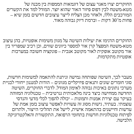
החוקרים יצרו מאגר עצום של דוגמאות הממפות בין מבנה של
מטא-משטח לבין דפוס פיזור האור שהוא יוצר. המודל למד את הקשרים
המורכבים הללו, ולאחר מכן הצליח לייצר עיצובים חדשים בזמן שיא –
פחות מ־30 דקות – וברמת דיוק גבוהה מאוד.
החוקרים הדגימו את יעילות השיטה על מגוון משימות אופטיות, בהן עיצוב
מטא-משטח המפצל קרן אור למספר כיוונים שווים, וכן רכיב שמפריד בין
אור מקוטב אופקית לאור מקוטב אנכית – פונקציה חשובה במערכות
אופטיות מתקדמות.
מעבר לכך, השיטה שפותחה גמישה וניתנת להתאמה למשימות חדשות,
סוגי חומרים שונים ותנאים פיזיקליים מגוונים – הודות למנגנון ייחודי לבניית
מערכי נתונים באיכות גבוהה לאימון המודל. לדברי החוקרים, השיטה
החדשה ממחישה כיצד בינה מלאכותית גנרטיבית – טכנולוגיה המזוהה
בעיקר עם יצירת אמנות ותמונות – יכולה להפוך לכלי מדעי והנדסי
עוצמתי. בעתיד, גישות מסוג זה עשויות לאפשר עיצוב בזמן אמת של
עדשות וחיישנים בהתאמה אישית, לייעל את תהליכי הייצור, ולתרום
לפיתוח טכנולוגיות חדשות בתחומי הרפואה, התקשורת והאלקטרוניקה
הלבישה.