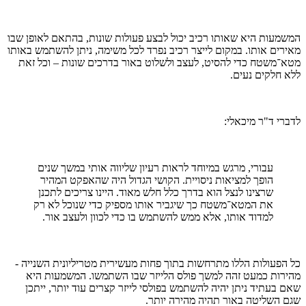
המשמעות היא שאותו רכיב יכול לבצע פעולות שונות, בהתאם לאופן שבו
מאירים אותו. במקום לייצר רכיב נפרד לכל משימה, ניתן להשתמש באותו
מטא־משטח כדי להסיט, לעצב ולשלוט באור בדרכים שונות – וכל זאת
ללא חלקים נעים.
לדברי ד"ר מיכאלי:
עבורי, מרגש במיוחד לראות רעיון שליווה אותי במשך שנים
הופך למציאות ניסויית. הקושי הגדול היה שהאפקט המהיר
שרצינו לנצל הוא בדרך כלל חלש מאוד. היינו צריכים לתכנן
את המטא־משטח כך שיגביר אותו מספיק כדי שנוכל לא רק
למדוד אותו, אלא ממש להשתמש בו כדי לכוון ולעצב אור.
כל הפעולות הללו מתרחשות בתוך פחות מעשירית מטריליונית השנייה -
מהירות כמעט זהה למשך פולס הלייזר שבו השתמשו. המשמעות היא
שאם בעתיד ניתן יהיה להשתמש בפולסי לייזר קצרים עוד יותר, ייתכן
שגם השליטה באור תהיה מהירה יותר.