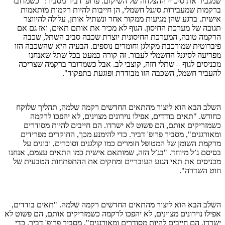
שמגביר את סיכויי ההצלחה של השיקום. פרופ' דביר מסביר: "כשמדובר
ברקמות שמעבירות סיגנל חשמלי, הן חייבות להיות רקמות מותאמות
אישית. ברגע שהן מגיעות ממקור אחר ונשתיל אותן, עלולה להיווצר
תגובה של מערכת החיסון. הגוף לא מכיר את אותם תאים, ואז גם אם
הרקמה טובה, המערכת החיסונית יוצרת שכבה סביב השתל, שכבה
פיברוטית שמורכבת מקולגן וחומרים נוספים. הבעיה היא שהשכבה הזו
מפריעה לסיגנל החשמלי לעבור. זה קורה כמעט בכל שתל שאנחנו
מכניסים לגוף – שתלי חזה, קוצבי לב. אבל כשמדובר ברקמה שצריכה
להעביר חשמל, השכבה הזו מבודדת ופוגעת בתפקוד".
השלב הבא הוא ליצור מהתאים החדשים רקמה שלמה, תהליך שלוקח
כחודש. "תאים בודדים, אפילו נוירונים מצוינים, לא יהפכו לרקמה
כשמזריקים אותם, הם פשוט לא ישרדו. הם חייבים להיות מסודרים
ומאורגנים", מסביר פרופ' דביר. כדי להימנע מכך, החוקרים מפרידים
מרקמת השומן של המטופל חומרים כמו קולגנים וסוכרים, ובונים על
בסיסם ג’ל מיוחד. "בג’ל הזה, שמותאם אישית כמו התאים עצמם, אנחנו
מכניסים את תאי הגזע העובריים ומחקים את ההתפתחות הטבעית של
חוט השדרה".
השלב הבא הוא ליצור מהתאים החדשים רקמה שלמה. "תאים בודדים,
אפילו נוירונים מצוינים, לא יהפכו לרקמה כשמזריקים אותם, הם פשוט לא
ישרדו. הם חייבים להיות מסודרים ומאורגנים", מסביר פרופ' דביר. כדי