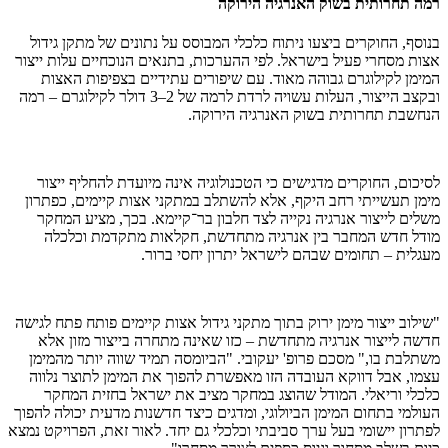
רמה תחרותית בשוק האנרגיה הירוקה
בנוסף, החוקרים ביצעו ניתוח כלכלי המבוסס על נתונים של מתקן גידול
אצות מסחרי פעיל בישראל. לפי ההערכות, בתנאים הנוכחיים עלות ייצור
המימן לקילוגרם גבוהה מאוד. עם שיפורים עתידיים בצפיפות האצות
ובקצב הייצור, העלות עשויה לרדת לרמה של 2–3 דולר לקילוגרם – רמה
הנחשבת תחרותית בשוק האנרגיה הירוקה.
לסיכום, החוקרים מדגישים כי הטכנולוגיה אינה מיועדת להחליף ייצור
מימן תעשייתי רחב היקף, אלא להשתלב במתקני אצות קיימים, כפתרון
משלים לייצור אנרגיה נקייה לצד חלבון בר־קיימא. בכך, מציע המחקר
מודל חדש המחבר בין אנרגיה מתחדשת, חקלאות מתקדמת וכלכלה
מעגלית – תחומים שבהם לישראל יתרון יחסי ברור.
"שילוב ייצור מימן ירוק בתוך מתקני גידול אצות קיימים פותח פתח לגישה
חדשה לייצור אנרגיה מתחדשת – כזו שאינה מתחרה בייצור מזון אלא
משתלבת בו," מסכם פרופ' יעקובי. "הביומסה תמיד שווה יותר מהמימן
עצמו, אבל דווקא העובדה הזו מאפשרת להפוך את המימן לתוצר נלווה
כלכלי וריאלי. המודל שהוצג במחקר מציב את ישראל בחזית המחקר
העולמי בתחום המימן הביולוגי, ומדגים כיצד חדשנות מדעית יכולה להפוך
לפתרון יישומי בעל ערך סביבתי וכלכלי גם יחד. לאור זאת, הפרויקט נמצא