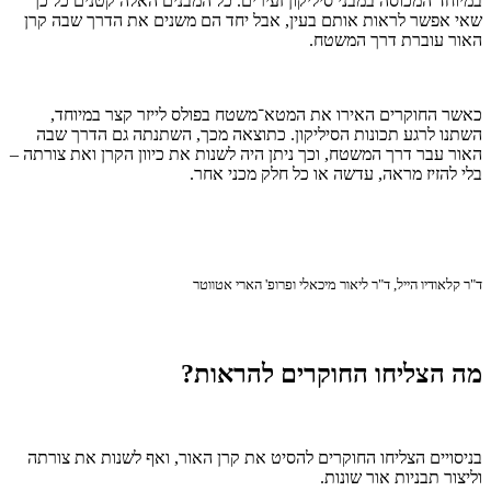
במיוחד המכוסה במבני סיליקון זעירים. כל המבנים האלה קטנים כל כך
שאי אפשר לראות אותם בעין, אבל יחד הם משנים את הדרך שבה קרן
האור עוברת דרך המשטח.
כאשר החוקרים האירו את המטא־משטח בפולס לייזר קצר במיוחד,
השתנו לרגע תכונות הסיליקון. כתוצאה מכך, השתנתה גם הדרך שבה
האור עבר דרך המשטח, וכך ניתן היה לשנות את כיוון הקרן ואת צורתה –
בלי להזיז מראה, עדשה או כל חלק מכני אחר.
ד"ר קלאודיו הייל, ד"ר ליאור מיכאלי ופרופ' הארי אטווטר
מה הצליחו החוקרים להראות?
בניסויים הצליחו החוקרים להסיט את קרן האור, ואף לשנות את צורתה
וליצור תבניות אור שונות.