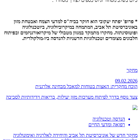
כיום בשלב מסחור וגיוס כספים לצורך מסחרו".
* פרופ' יפתח יעקובי הוא חוקר בביה"ס למדעי הצמח ואבטחת מזון
באוניברסיטת תל אביב, המתמחה במיקרוביולוגיה, ביוטכנולוגיה
ופוטוסינתזה. מחקרו מתמקד במגוון מטבולי של מיקרואורגניזמים ובפיתוח
חלבונים מצומדים וטכנולוגיות חדשניות להנדסה ביו-מולקולרית.
מחקר
09.02.2026
הוכח מחקרית: האצות בטוחות למאכל מבחינה אלרגנית
צעד נוסף בדרך לפיתוח מערכות מזון יעילות, בריאות וידידותיות לסביבה
הנדסה וטכנולוגיה
רפואה ומדעי החיים
מחקר חדש של אוניברסיטת תל אביב והיחידה לאלרגיה ואימונולוגיה