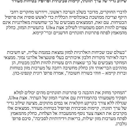
שילוב נדיר של ערך תזונתי, קיימות סביבתית ופרופיל בטיחות מעודד
לדברי החוקרים, מדובר בשלב הערכה ראשוני, ויידרשו מחקרים רחבי
היקף וצריכה ממושכת באוכלוסייה הכללית כדי לאשש סופית את פרופיל
הבטיחות. עם זאת, הממצאים מצביעים על כך שחששות מאלרגניות אינם
צפויים להוות חסם משמעותי לשילוב אצת Ulva בתעשיית המזון, כחלק
מהמאמץ לפתח פתרונות תזונתיים חדשניים וברי־קיימא.
"בעולם שבו שכיחות האלרגיות למזון נמצאת במגמת עלייה, יש חשיבות
רבה לאיתור מקורות חלבון איכותיים בעלי פוטנציאל אלרגני נמוך. ממצאי
המחקר מצביעים על כך שאצות הים עשויות להוות חלבון מבטיח, הן
מההיבט הבריאותי והן כחלק מחשיבה רחבה על מערכות מזון בטוחות
וברות קיימא – וזוהי בשורה חשובה", אמרה פרופ' רונית קונפינו-כהן.
"המחקר מחזק את ההבנה כי פתרונות תזונתיים מהים יכולים למלא
תפקיד משמעותי בהתמודדות עם אתגרי המזון של העתיד. אצת Ulva,
שגדלה ללא צורך בקרקע חקלאית או במים מתוקים, מציעה שילוב נדיר
של ערך תזונתי, קיימות סביבתית ופרופיל בטיחות מעודד. ממצאים אלו
מקרבים את האצה צעד נוסף מהמעבדה אל הצלחת, כחלק מהמאמץ
לפתח מערכות מזון יעילות, בריאות וידידותיות לסביבה", סיכם פרופ'
גולברג.