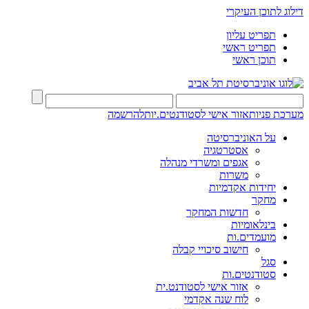
דילוג לתוכן העיקרי
תפריט עליון
תפריט ראשי
תוכן ראשי
מערכת פניות
אזור אישי לסטודנטים.יות
להרשמה
על האוניברסיטה
אסטרטגיה
אגפים ומשרדי מנהלה
משרות
יחידות אקדמיות
מחקר
חדשות המחקר
בינלאומיות
מועמדים.ות
חישוב סיכויי קבלה
סגל
סטודנטים.ות
אזור אישי לסטודנט.ית
לוח שנה אקדמי