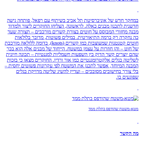
במחקר חדש של אוניברסיטת תל אביב בשיתוף עם רפאל, פותחה גישה
חדשנית לתכנון מבנים כאלה. לראשונה, הצליחו החוקרים ליצור ולמדוד
מבנה מחזורי המבוסס על חוטים בצורת קשרים מורכבים – תצורה שעד
כה נחקרה רק ברמה התיאורטית. במילים פשוטות, מדובר בלולאות
חוטים קטנטנות שמעוצבות כמו קשרים (knots), בדומה ללולאה מורכבת
של חוט – והן חוזרות על עצמן במשטח. הייחוד של מבנים אלה הוא בכך
שהם יוצרים קשר הדוק בין השפעות חשמליות למגנטיות – תכונה חיונית
לשליטה בגלים אלקטרומגנטיים כמו אור ורדיו. החוקרים מצאו כי בזכות
המבנה המיוחד, אפשר לתכנן את המשטח לפי עקרונות פשוטים יחסית –
בלי צורך בחישובים מסובכים – ועדיין להשיג שליטה מדויקת בגלים
שפוגעים בו.
מטא-משטח שהודפס בתלת ממד
מה הקשר