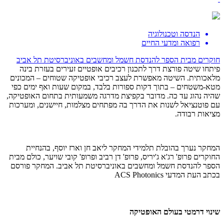
הנדסה וטכנולוגיה
רפואה ומדעי החיים
חוקרים
מבית הספר להנדסת חשמל ומחשבים באוניברסיטת תל אביב
פיתחו שיטה פורצת דרך לתכנון רכיבים אופטיים זעירים בעזרת בינה
מלאכותית. השיטה מאפשרת לעצב רכיבי אופטיקה שטוחים – המכונים
מטא-משטחים – בתוך דקות ספורות בלבד, במקום שעות ואף ימים כפי
שהיה נהוג עד כה. מדובר בקפיצת מדרגה משמעותית בתחום האופטיקה,
עם פוטנציאל לשנות את הדרך בה מפתחים מצלמות, חיישנים, ומערכות
מציאות רבודה.
המחקר נערך בהובלת תלמידי המחקר ליאב חן וארז יוסף, בהנחיית
החוקרים פרופ' רג'א ג'יריס, פרופ' דן רביב ופרופ' קובי שויער, כולם מבית
הספר להנדסת חשמל ומחשבים באוניברסיטת תל אביב. המחקר פורסם
בכתב העת המדעי ACS Photonics
שינוי דרמטי בעולם האופטיקה