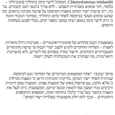
Chlamydomonas reinhardtii, המסוגל לייצר מימן בתהליך פוטוביולוגי –
כלומר, תוך שימוש באנרגיית השמש – ללא צורך בתנאי רעב קיצוניים. עד
כה, רוב שיטות ייצור המימן מאצות הסתמכו על פגיעה מכוונת בתאים, מה
שמנע שימוש מעשי בביומסה לאחר סיום התהליך. במחקר הנוכחי הוכח
כי ניתן לייצר מימן באופן רציף במשך מספר ימים, מבלי לפגוע בשלמות
התאים.
באמצעות תכנון מחודש של פוטוביוריאקטורים – מערכות גידול מוארות
לאצות – הצליחו החוקרים להגיע לקצב ייצור הגבוה פי שישה מהניסויים
המעבדתיים הקודמים. הייצור נמדד בנפחים של ליטרים, ולא בהערכות
תיאורטיות, מה שמקרב את הטכנולוגיה לשלב יישומי.
פרופ' יעקובי: "אחד הממצאים המרכזיים של המחקר נוגע לביומסה
שנותרת לאחר ייצור המימן. בדיקות תזונתיות הראו כי האצות מכילות
כ־47% חלבון, עם פרופיל מאוזן של חומצות אמינו, חומצות שומן חיוניות
ורכיבים נוגדי חמצון כמו לוטאין ובטא־קרוטן. המשמעות: ניתן לנצל את
האצות כתוצר בעל ערך כלכלי בתחומי המזון, המספוא והתוספים
התזונתיים – ובכך לקזז חלק משמעותי מעלויות ייצור המימן".