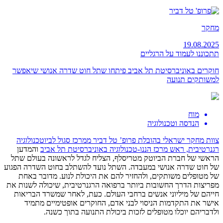
מחקר
19.08.2025
תתכוננו לעמוד על הרגליים
חוקרים באוניברסיטת תל אביב פיתחו שתל חוט שדרה אנושי שיאפשר
למשותקים תנועה
מוח
הנדסה וטכנולוגיה
צוות מחקר ישראלי בהובלת פרופ’ טל דביר ממרכז סגול לביוטכנולוגיה
רגנרטיבית, ראש
מרכז הננו-טכנולוגיה באוניברסיטת תל אביב
והמדען
הראשי של חברת הביוטק מטריסלף, הצליח לגדל לראשונה בעולם שתל
של חוט שדרה אנושי במעבדה. השתל נועד להשתלב בחוט השדרה הפגוע
של מטופלים משותקים, ולהחזיר להם את היכולת לנוע. מדובר באחת
מפריצות הדרך החשובות ביותר ברפואה הרגנרטיבית, שיכולה לשנות את
חייהם של מיליוני אנשים ברחבי העולם. כעת, לאחר שמשרד הבריאות
אישר את התקדמות הניסוי לבני אדם, החוקרים אופטימיים מתמיד
ולדבריהם יוכלו מטופלים לזכות ביכולת התנועה בתוך כשנה.