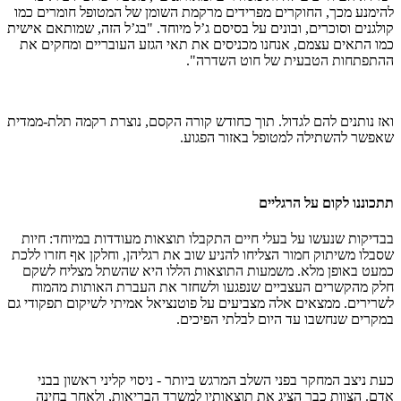
להימנע מכך, החוקרים מפרידים מרקמת השומן של המטופל חומרים כמו
קולגנים וסוכרים, ובונים על בסיסם ג’ל מיוחד. "בג’ל הזה, שמותאם אישית
כמו התאים עצמם, אנחנו מכניסים את תאי הגזע העובריים ומחקים את
ההתפתחות הטבעית של חוט השדרה".
ואז נותנים להם לגדול. תוך כחודש קורה הקסם, נוצרת רקמה תלת-ממדית
שאפשר להשתילה למטופל באזור הפגוע.
תתכוננו לקום על הרגליים
בבדיקות שנעשו על בעלי חיים התקבלו תוצאות מעודדות במיוחד: חיות
שסבלו משיתוק חמור הצליחו להניע שוב את רגליהן, וחלקן אף חזרו ללכת
כמעט באופן מלא. משמעות התוצאות הללו היא שהשתל מצליח לשקם
חלק מהקשרים העצביים שנפגעו ולשחזר את העברת האותות מהמוח
לשרירים. ממצאים אלה מצביעים על פוטנציאל אמיתי לשיקום תפקודי גם
במקרים שנחשבו עד היום לבלתי הפיכים.
כעת ניצב המחקר בפני השלב המרגש ביותר - ניסוי קליני ראשון בבני
אדם. הצוות כבר הציג את תוצאותיו למשרד הבריאות, ולאחר בחינה