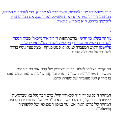
אבל כשהמידע מגיע למחשב, האור כבר לא מספיק. כדי לעבד את המידע,
המחשב צריך להמיר אותו לאות חשמלי. לאחר מכן, אם המידע צריך
להמשיך בדרכו, הוא מומר שוב לאור.
מחקר בינלאומי חדש
- בהשתתפות
ד"ר ליאור מיכאלי
מ
בית הספר
להנדסת חשמל ומחשבים
ב
פקולטה להנדסה ע"ש איבי ואלדר
פליישמן
וראש המעבדה למטא־אופטומכניקה - מציג צעד נוסף בדרך
להתגבר על המגבלה הזאת.
החוקרים הצליחו לשלוט בכיוון ובצורתן של קרני אור בתוך פחות
מעשירית מטריליונית השנייה – פרק זמן קצר כל כך, שהאור עצמו עובר
בו מרחק קטן מעובייה של שערת אדם.
המחקר הובל על ידי ד"ר קלאודיו הייל, כיום חבר סגל באוניברסיטת
קליפורניה בברקלי, ובוצע כאשר הוא וד"ר מיכאלי היו חברים בקבוצת
המחקר של פרופ' הארי אטווטר במכון הטכנולוגי של קליפורניה
(Caltech).