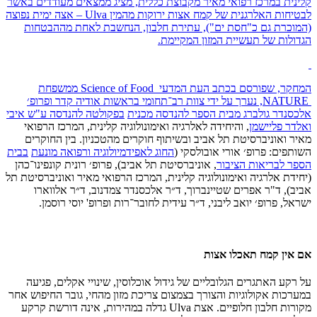
קלינית במרכז רפואי מאיר מקבוצת כללית, מציג ממצאים מעודדים באשר
לבטיחות האלרגנית של קמח אצות ירוקות מהמין Ulva – אצה ימית נפוצה
(המוכרת גם כ"חסת ים"), עתירת חלבון, הנחשבת לאחת מההבטחות
הגדולות של תעשיית המזון המקיימת.
המחקר, שפורסם בכתב העת המדעי Science of Food ממשפחת
NATURE, נערך על ידי צוות רב־תחומי בראשות אודיה קדר ופרופ׳
אלכסנדר גולברג
מבית הספר להנדסה מכנית
בפקולטה להנדסה ע"ש איבי
ואלדר פליישמן
, והיחידה לאלרגיה ואימונולוגיה קלינית, המרכז הרפואי
מאיר ואוניברסיטת תל אביב ובשיתוף חוקרים מהטכניון. בין החוקרים
השותפים: פרופ׳ אורי אובולסקי (
החוג לאפידמיולוגיה ורפואה מונעת
בבית
הספר לבריאות הציבור
, אוניברסיטת תל אביב), פרופ׳ רונית קונפינו־כהן
(יחידת אלרגיה ואימונולוגיה קלינית, המרכז הרפואי מאיר ואוניברסיטת תל
אביב), ד"ר אפרים שטיינברוך, ד״ר אלכסנדר צמדנוב, ד״ר אלווארו
ישראל, פרופ׳ יואב ליבני, ד״ר עידית לחובר־רות ופרופ' יוסי רוסמן.
אם אין קמח תאכלו אצות
על רקע האתגרים הגלובליים של גידול אוכלוסין, שינויי אקלים, פגיעה
במערכות אקולוגיות והצורך בצמצום צריכת מזון מהחי, גובר החיפוש אחר
מקורות חלבון חלופיים. אצת Ulva גדלה במהירות, אינה דורשת קרקע