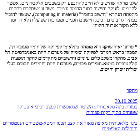
שלנו מראה שחישוב לא חייב להתבצע רק בשבבים אלקטרוניים. אפשר
'להטמיע' לוגיקה וחישוב בתוך החומר עצמו". גישה זו משתלבת בתחום
מתפתח הנקרא "חישוב בחומר" (computing in materia), שעשוי להוביל
בעתיד לרובוטים רכים, חיישנים חכמים ומערכות שפועלות לאורך זמן
ללא מקור אנרגיה חיצוני.
* פרופ' יאיר שוקף הוא מומחה בינלאומי לפיזיקה של חומר מעובה רך,
המכהן כראש המרכז לפיזיקה וכימיה של מערכות חיות באוניברסיטת תל
אביב. מחקרו משלב כלים עיוניים וחישוביים מתקדמים לחקר תופעות
קולקטיביות במטא-חומרים מכניים, מערכות חיות וחומרים חכמים בעלי
יכולות זיכרון וחישוב.
מחקר
30.10.2025
בעזרת בינה מלאכותית: השיטה שמאפשרת לעצב רכיבי אופטיקה
שטוחים בתוך דקות ספורות
בינה מלאכותית מאיצה מאוד את קצב תכנון המטא-משטחים הננומטריים
והיכולות האופטיות