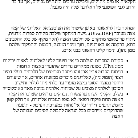
חקלאית או מים מתוקים, ומכילה ערכים תזונתיים גבוהים, אך עד כה
הידע לגבי הפוטנציאל האלרגני שלה היה מוגבל.
המחקר בחן לראשונה באופן שיטתי את הפוטנציאל האלרגני של קמח
אצה מעובד (Ulva-DBF). גישת המחקר שילבה סקירת ספרות מדעית,
ניתוח פרוטאומי מתקדם של חלבוני האצה (חקר מקיף של כלל החלבונים
בתא, ברקמה או באורגניזם, תוך מיפוי המבנה, הכמות והתפקוד שלהם
בזמן נתון), וניסוי קליני ראשוני בבני אדם.
סקירת הספרות העלתה כי אין תיעוד קליני לאלרגיה לאצות ירוקות
מסוג Ulva, בשונה ממקרים נדירים שתועדו באצות אדומות
בניתוח הפרוטאומי אכן זוהו מספר מצומצם של חלבונים בעלי דמיון
רצפי (הומולוגיה), לאלרגנים מוכרים ממזונות אחרים, אך שיעורם
היחסי במוצר הסופי נמצא מזערי עד בלתי ניתן לגילוי, וחישוב
הסיכון לאלרגיה מצביע על שכיחות אלרגיה נמוכה מאד באוכלוסייה
בשלב הקליני השתתפו עשרות נבדקים בריאים שצרכו את קמח
האצה תחת פיקוח רפואי. לא נצפו תגובות אלרגיות, אך חלק קטן
מהמשתתפים דיווחו על אי־נוחות במערכת העיכול - תופעה
שהחוקרים מייחסים ככל הנראה לתכולת הסיבים הגבוהה של
האצה