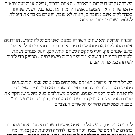
השדרה נקרע בעקבות טראומה - תאונת דרכים, נפילה או פציעה צבאית
- השרשרת הזאת נקטעת. אפשר לדמיין זאת כמו כבל חשמל שנחתך:
כשהחלקים אינם מחוברים, האות לא עובר, והאדם מאבד את היכולת
לשלוט בשריריו מעבר לפגיעה.
הבעיה הגדולה היא שחוט השדרה כמעט ואינו מסוגל להתחדש. הנוירונים
אינם מתחלקים או מתחדשים כמו תאי עור; הם דומים יותר לתאי לב:
ברגע שנגרם נזק, הגוף מתקשה לשקם אותו. לכן, הנזק שנגרם נשאר,
ולעיתים מחמיר עד שהוא מתייצב ברמה משמעותית - מספיק כדי לגרום
לשיתוק ממושך או קבוע.
השתל הייחודי מיוצר מתאי דם שנלקחים מהמטופל עצמו ומתוכנתים
מחדש בהנדסה גנטית להיות תאי גזע, שהם תאים ייחודיים שמסוגלים
להתפתח לסוגי רקמות שונים. התאים משתלבים בג’ל ביולוגי שמחקה את
סביבת חוט השדרה בזמן ההתפתחות העוברית, וכך נוצרת "תשתית"
טבעית שמסייעת לחידוש הקשרים העצביים.
לדברי החוקרים, הדגש על התאמה אישית חשוב במיוחד מאחר שמדובר
בתאים של המטופל עצמו, וכך הסיכון לדחייה חיסונית קטן מאוד, מה