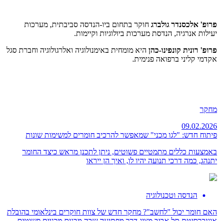
פרופ' אלכסנדר גולברג
חוקר בתחום ביו-הנדסה סביבתית, מערכות
יעילות אנרגיה, הנדסת מערכות ביולוגיות וקיימות.
פרופ' רונית קונפינו-כהן
היא מומחית באימנולוגיה ואלרגולוגיה וחברת סגל
אקדמי קליני ברפואה פנימית.
מחקר
09.02.2026
פיתוח חדש: "לגו מכני" שמאפשר להרכיב חומרים למשימות שונות
באמצעות כללים מתמטיים פשוטים, ניתן לתכנן מראש כיצד החומר
יתנהג, כמה דרכי תנועה יהיו לו, ואיך הן ייראו
הנדסה וטכנולוגיה
האם חומר יכול "לחשב"? מחקר חדש של צוות חוקרים בינלאומי בהובלת
אוניברסיטת תל אביב מציג דרך מפתיעה שבה מבנים מכניים פשוטים