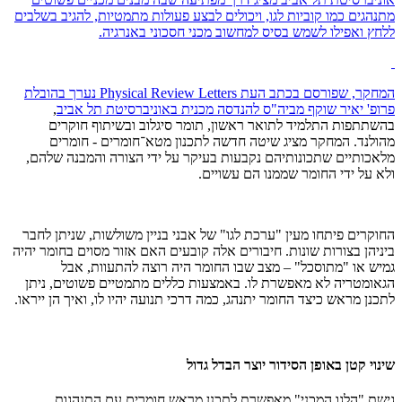
מתנהגים כמו קוביות לגו, ויכולים לבצע פעולות מתמטיות, להגיב בשלבים
ללחץ ואפילו לשמש בסיס למחשוב מכני חסכוני באנרגיה.
המחקר, שפורסם בכתב העת Physical Review Letters נערך בהובלת
פרופ' יאיר שוקף
מביה"ס להנדסה מכנית באוניברסיטת תל אביב
,
בהשתתפות התלמיד לתואר ראשון, תומר סיגלוב ובשיתוף חוקרים
מהולנד. המחקר מציג שיטה חדשה לתכנון מטא־חומרים - חומרים
מלאכותיים שתכונותיהם נקבעות בעיקר על ידי הצורה והמבנה שלהם,
ולא על ידי החומר שממנו הם עשויים.
החוקרים פיתחו מעין "ערכת לגו" של אבני בניין משולשות, שניתן לחבר
ביניהן בצורות שונות. חיבורים אלה קובעים האם אזור מסוים בחומר יהיה
גמיש או "מתוסכל" – מצב שבו החומר היה רוצה להתעוות, אבל
הגאומטריה לא מאפשרת לו. באמצעות כללים מתמטיים פשוטים, ניתן
לתכנן מראש כיצד החומר יתנהג, כמה דרכי תנועה יהיו לו, ואיך הן ייראו.
שינוי קטן באופן הסידור יוצר הבדל גדול
גישת "הלגו המכני" מאפשרת לתכנן מראש חומרים עם התנהגות