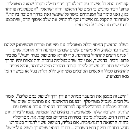
קפדנית התקבל אישור עקרוני לערוך ניסוי חמלה בקרב שמונה מטופלים.
פרופ’ דביר מדגיש כי המטופל הראשון יהיה ישראלי: "הטכנולוגיה פותחה
כאן, ואני סומך על המנתחים בישראל שיעשו זאת בדרך הטובה ביותר."
לאחרונה התקבל גם אישור נוסף להתחיל את שלב איסוף הדם, שיתבצע
ברגע שייבחר המטופל המתאים.
בשלב הראשון הניסוי יכלול מטופלים עם פציעות טריות שהשיתוק שלהם
נמשך עד כשנה, ולא מקרים קשים שבהם הפגיעה היא ארוכת שנים.
"אנחנו רוצים להתחיל בהדרגה, כדי לוודא שהטיפול בטוח ויעיל," מסביר
פרופ’ דביר. בהמשך, אם יוכח שהטכנולוגיה עובדת והתוצאות יהיו הדרך
לשימוש רחב בה עשויה להיות קצרה בהרבה ממה שנדמה, והיא צפויה
להתאים לכלל האנשים הסובלים משיתוק, ללא תלות בגיל או במשך הזמן
מאז הפציעה.
"הישג זה מסמן את המעבר ממחקר פורץ דרך לטיפול במטופלים", אומר
גיל חכים, מנכ"ל מטריסלף. "בפעם הראשונה אנו מתרגמים שנים של
עבודה מוצלחת בפרה־קליניקה לפרוצדורה רפואית עבור אנשים עם
שיתוק. השיטה שלנו, שמשתמשת בתאים של המטופל עצמו ליצירת חוט
שדרה חדש, מבטלת סיכוני בטיחות מרכזיים וממקמת את מטריסלף
בחזית הרפואה הרגנרטיבית. אם נצליח, הטיפול עשוי להגדיר סטנדרט
חדש בתחום תיקון חוט השדרה – תחום רפואי שמוערך בשוק עולמי של