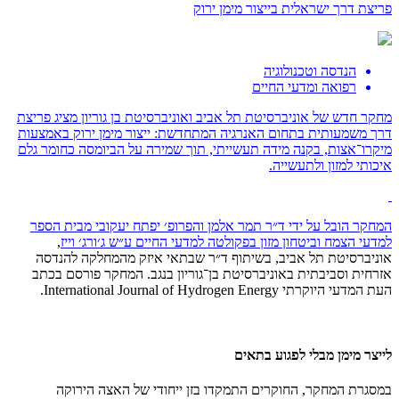
פריצת דרך ישראלית בייצור מימן ירוק
הנדסה וטכנולוגיה
רפואה ומדעי החיים
מחקר חדש של אוניברסיטת תל אביב ואוניברסיטת בן גוריון מציג פריצת
דרך משמעותית בתחום האנרגיה המתחדשת: ייצור מימן ירוק באמצעות
מיקרו־אצות, בקנה מידה תעשייתי, תוך שמירה על הביומסה כחומר גלם
איכותי למזון ולתעשייה.
המחקר הובל על ידי ד״ר תמר אלמן והפרופ׳ יפתח יעקובי
מבית הספר
למדעי הצמח וביטחון מזון בפקולטה למדעי החיים ע״ש ג׳ורג׳ וייז
,
אוניברסיטת תל אביב, בשיתוף ד״ר שבתאי איזק מהמחלקה להנדסה
אזרחית וסביבתית באוניברסיטת בן־גוריון בנגב. המחקר פורסם בכתב
העת המדעי היוקרתי International Journal of Hydrogen Energy.
לייצר מימן מבלי לפגוע בתאים
במסגרת המחקר, החוקרים התמקדו בזן ייחודי של האצה הירוקה