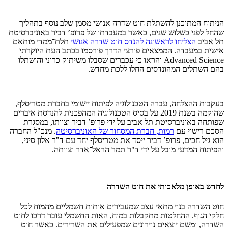
הניתוח המתוכנן להשתלת חוט שדרה אנושי מסמן שלב נוסף בתהליך
שהחל לפני כשלוש שנים, כאשר במעבדתו של פרופ’ דביר באוניברסיטת
תל אביב
הצליחו לראשונה להנדס חוט שדרה אנושי
תלת־ממדי מותאם
אישית במעבדה. הממצאים פורצי הדרך פורסמו בכתב העת היוקרתי
Advanced Science והראו כי עכברים שסבלו משיתוק כרוני והושתלו
בהם השתלים המהונדסים החלו ללכת מחדש.
בעקבות ההצלחה, עברה הטכנולוגיה לפיתוח יישומי בחברת מטריסלף,
שהוקמה בשנת 2019 על בסיס הטכנולוגיה המהפכנית להנדסת איברים
שפותחה באוניברסיטת תל אביב על ידי פרופ’ דביר וצוותו, במסגרת
הסכם רישוי עם
רמות, חברת המסחור של האוניברסיטה
. מנכ"ל החברה
הוא גיל חכים, פרופ’ דביר ייסד את מטריסלף יחד עם ד"ר אלון סיני,
והפיתוח המדעי מובל על ידי ד"ר תמר הראל־אדר וצוותה.
לחדש באופן מלאכותי את חוט השדרה
חוט השדרה בנוי מתאי עצב שמעבירים אותות חשמליים מהמוח לכל
חלקי הגוף. ההחלטות מתקבלות במוח, האות החשמלי עובר דרכו לחוט
השדרה, ומשם יוצאים נוירונים שמפעילים את השרירים. כאשר חוט