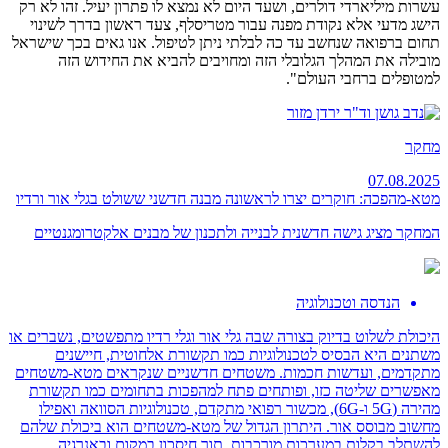
עשרות מיליארדי דולרים, ושעד היום לא נמצא לו פתרון יעיל. זהו לא רק
הישג מדעי אלא נקודת מפנה עבור מטריסלף, צעד ראשון בדרך לשינוי
תחום ברפואה שנחשב עד כה לבלתי ניתן לטיפול. אנו גאים בכך שישראל
מובילה את המהלך הגלובלי הזה ומחויבים להביא את החידוש הזה
למטופלים ברחבי העולם".
מחקר
07.08.2025
מטא-מהפכה: חוקרים יצרו לראשונה מבנה חדשני ששולט בגלי אור ורדיו
המחקר מציג גישה חדשנית לבנייה ולתכנון של מבנים אלקטרומגנטיים
הנדסה וטכנולוגיה
היכולת לשלוט בדיוק בצורה שבה גלי אור וגלי רדיו מתפשטים, נשברים או
משתנים היא הבסיס לטכנולוגיות כמו תקשורת אלחוטית, חיישנים
מתקדמים, ועדשות חכמות. משטחים חדשניים שנקראים מטא-משטחים
מאפשרים שליטה כזו, ופותחים פתח למהפכות בתחומים כמו תקשורת
מהירה (5G ו-6G), מכשור רפואי מתקדם, טכנולוגיות הסוואה ואפילו
מחשוב מבוסס אור. היתרון הגדול של מטא-משטחים הוא ביכולת שלהם
להשתלב בקלות במערכות מורכבות, תוך חיסכון במקום ובאנרגיה.