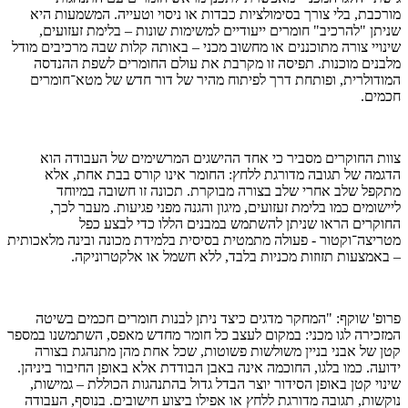
מורכבת, בלי צורך בסימולציות כבדות או ניסוי וטעייה. המשמעות היא
שניתן "להרכיב" חומרים ייעודיים למשימות שונות – בלימת זעזועים,
שינויי צורה מתוכננים או מחשוב מכני – באותה קלות שבה מרכיבים מודל
מלבנים מוכנות. תפיסה זו מקרבת את עולם החומרים לשפת ההנדסה
המודולרית, ופותחת דרך לפיתוח מהיר של דור חדש של מטא־חומרים
חכמים.
צוות החוקרים מסביר כי אחד ההישגים המרשימים של העבודה הוא
הדגמה של תגובה מדורגת ללחץ: החומר אינו קורס בבת אחת, אלא
מתקפל שלב אחרי שלב בצורה מבוקרת. תכונה זו חשובה במיוחד
ליישומים כמו בלימת זעזועים, מיגון והגנה מפני פגיעות. מעבר לכך,
החוקרים הראו שניתן להשתמש במבנים הללו כדי לבצע כפל
מטריצה־וקטור - פעולה מתמטית בסיסית בלמידת מכונה ובינה מלאכותית
– באמצעות תזוזות מכניות בלבד, ללא חשמל או אלקטרוניקה.
פרופ' שוקף: "המחקר מדגים כיצד ניתן לבנות חומרים חכמים בשיטה
המזכירה לגו מכני: במקום לעצב כל חומר מחדש מאפס, השתמשנו במספר
קטן של אבני בניין משולשות פשוטות, שכל אחת מהן מתנהגת בצורה
ידועה. כמו בלגו, החוכמה אינה באבן הבודדת אלא באופן החיבור ביניהן.
שינוי קטן באופן הסידור יוצר הבדל גדול בהתנהגות הכוללת – גמישות,
נוקשות, תגובה מדורגת ללחץ או אפילו ביצוע חישובים. בנוסף, העבודה