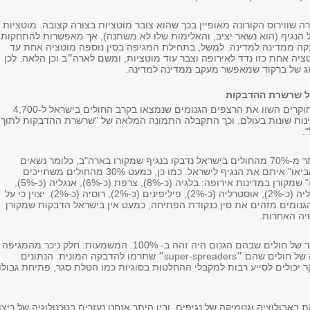
ה שווירוס הקורונה מאופיין בכך שהוא צובר מוטציות בצורה קצובה. מוטציות
 הנגיף (הוא נשאר יציב, והאלימות שלו לא משתנה), אך מאפשרות להתחקות
ה ממדינה למדינה. למשל, בתחילת המגיפה בסין נוספה מוטציה אחת עד
ציה אחת כזו נדד לאירופה וצבר עוד מוטציות, ומשם לארה״ב וכן הלאה. לכן
ג של ברקוד שמאפשר מעקב ממדינה למדינה.
ל שרשרת ההדבקות
במסגרת המחקר החוקרים השוו את הרצפים הגנומים שנמצאו בקרב החולים בישראל ל-4,700
נות שונות בעולם, וכך התקבלה התמונה המלאה של "שרשרת ההדבקות לתוך
.
מהמחקר עולה שיותר מ-70% מהחולים בישראל נדבקו בנגיף שמקורו בארה"ב, כלומר נשאים
שנדבקו בארה"ב "והביאו" איתם את הנגיף לישראל. כמו כן, כמעט 30% מהחולים משתייכים
ל"שרשראות הדבקה" שמקורן במדינות אירופה: בלגיה (כ-8%), צרפת (כ-6%), אנגליה (כ-5%),
ספרד (כ-3%) , איטליה (כ-2%), אוסטרליה (כ-2%), פיליפינים (כ-2%), רוסיה (כ-2%). יצוין כי על
נומים מזהים את סין כנקודת הפתיחה, כמעט אין בישראל הדבקות שמקורן
יה האחרות.
המחקר גם זיהה צבר של חולים שבהם הגנום היה זהה ב- 100%. המשמעות: חלק ניכר מהמגיפה
 של חולים שהם ״
super-spreaders
״ שתרמו להדבקה המונית. הנתונים
כולים לסייע רבות למקבלי ההחלטות בסוגיות כמו הטלת סגר, פתיחת גבולו
באבולוציה וגנומיקה של נגיפים, ובין היתר אנחנו נעזרים בטכנולוגיה של ריצו