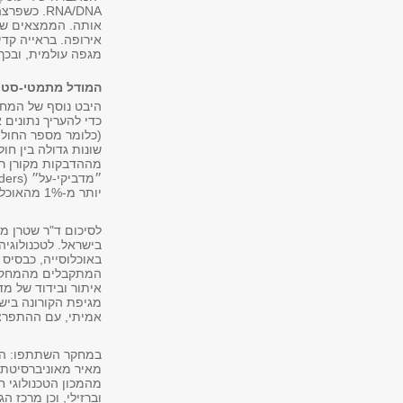
RNA/DNA
. כשפרצה
אותה. הממצאים שלנ
אירופה. בראייה קד
מגפה עולמית, ובכך
המודל מתמטי-סטט
היבט נוסף של המחק
כדי להעריך נתונים
(כלומר מספר החולי
״מדביקי-על״ (
ders
יותר מ-1% מהאוכלוסייה בישראל נדבקו בנגיף, כלומר ישראל רחוקה מאוד מחסינות עדר.
לסיכום ד"ר שטרן מצ
בישראל. לטכנולוגי
באוכלוסייה, כבסיס
המתקבלים מהמחקר י
איתור ובידוד של מ
מגיפת הקורונה בישר
אמיתי, עם ההתפרצו
במחקר השתתפו: הסט
מאיר מאוניברסיטת ת
מהמכון הטכנולוגי ח
וברזילי, וכן מרכז הג