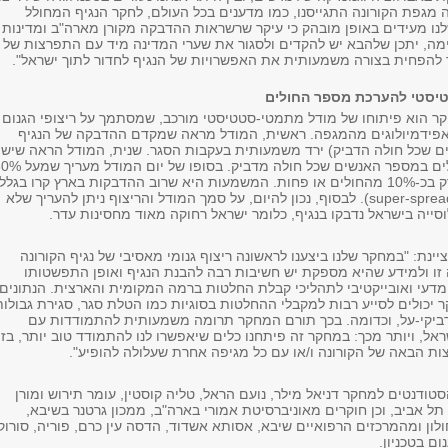
 מגפת הקורונה התגייסנו, כמו מדענים בכל העולם, לחקר הנגיף המחולל
ו מעידים באופן מובהק כי עיקר שרשראות ההדבקה מקורן מארה"ב ומדינות
ימה, יתכן שלהבא יש להקדים ולסגור את שערי המדינה מיד עם התפרצות של
 להפחית בצורה משמעותית את האפשרויות של הנגיף לחדור לתוך ישראל".
יסטי להערכת מספר החולים
ר הוא פיתוחו של מודל מתמטי-סטטיסטי מורכב, שמסתמך על ריצופי הגנום
 אפידמיולוגים מהמגפה. ראשית, המודל מראה שמקדם ההדבקה של הנגיף
ם שכל חולה הדביק) ירד משמעותית בעקבות הסגר. שנית, המודל הראה שיש
שונות גדולה בין חולים במספר האנשים שכל חולה מדביק. בסופו של יום
מההדבקות מקורן רק בכ-10% מהחולים או פחות. המשמעות היא שרוב ההדבקות בארץ קרו בגלל
super-sprea
). לבסוף, נכון להיום, על סמך המודל והריצוף ניתן להעריך שלא
יינת: "במחקר שלנו ביצענו לראשונה ריצוף גנומי מאסיבי של נגיף הקורונה
ה זו ולמידע שהיא מספקת יש חשיבות רבה להבנת הנגיף ואופן התפשטותו
 מדעי ואובייקטיבי לתהליכי קבלת החלטות ברמה המקומית והארצית. הנתונים
כולים לסייע רבות למקבלי ההחלטות בסוגיות כמו הטלת סגר, סגירת גבולות
דביקי-על, וכדומה. בכך תורם המחקר תרומה משמעותית להתמודדות עם
אל, ויותר מכך: במחקר זה פיתחנו כלים שיאפשרו לנו להתמודד טוב יותר, בזמ
ת הבאה של הקורונה ו/או עם כל מגיפה אחרת שעלולה להופיע".
ודנטים למחקר דניאל מילר, נועם הראל, טליה קוסטין, עומר תירוש ומורן
ל אביב, וכן חוקרים מאוניברסיטת אמורי בארה"ב, ממכון גרטנר בשיבא,
ולון ומהמרכזים הרפואיים שיבא, אסותא אשדוד, הדסה עין כרם, פוריה, סורוק
נום בטכניון.