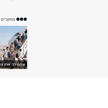
מחקרים א
שלום לך, ארץ נה