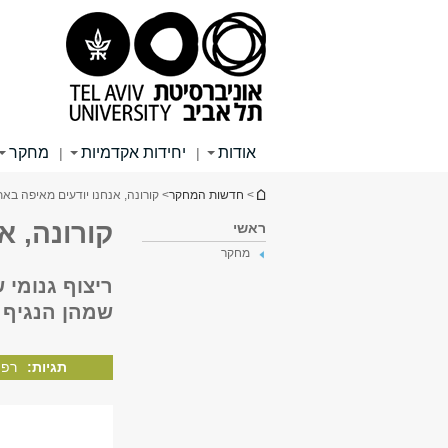
תוכן
תפריט
תפריט
עליון
ראשי
ראשי
אודות
יחידות אקדמיות
מחקר
|
|
הינך נמצא כאן
>
חדשות המחקר
> קורונה, אנחנו יודעים מאיפה באת
קורונה, א
ראשי
מחקר
ריצוף גנומי
שמהן הנגיף 
תגיות:
רפו