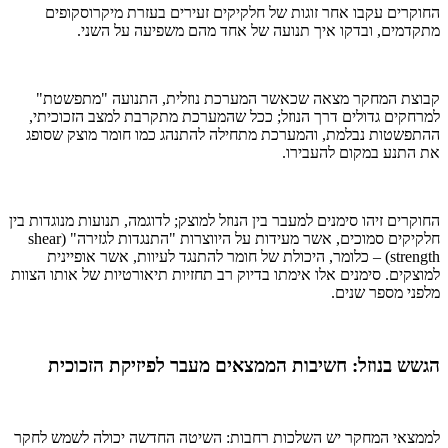
החוקרים עקבו אחר זוגות של חלקיקים זעירים בעזרת מיקרוסקופים
מתקדמים, ובדקו איך תנועה של אחד מהם משפיעה על השני.
קבוצת המחקר מצאה שכאשר המערכת נוזלית, התנועה "מתפשטת"
למרחקים גדולים דרך הנוזל; ככל שהמערכת מתקרבת למצב הזכוכיתי,
ההתפשטות נבלמת, והמערכת מתחילה להתנהג כמו חומר מוצק שסופג
את התנע במקום להעבירו.
החוקרים זיהו סימנים למעבר בין הנוזל למוצק; לדוגמה, תנועות מנוגדות בין
חלקיקים סמוכים, אשר מעידות על היווצרות "התנגדות לגזירה" (shear
strength) – כלומר, היכולת של חומר להתנגד לעיוות, אשר אופיינית
למוצקים. סימנים אלו אימתו בדיוק רב תחזיות תיאורטיות של אותו הצוות
מלפני מספר שנים.
הגשש בנוזל: חשיבות הממצאים מעבר לפיזיקת הזכוכית
לממצאי המחקר יש השלכות רחבות: השיטה החדשה יכולה לשמש לחקר