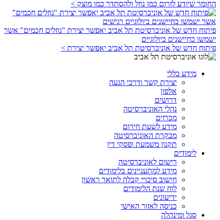
החומר שיודע לזרום כמו נוזל ולהסתדר כמו מוצק >
פיתוח חדש של אוניברסיטת תל אביב יאפשר יצירת "נוזלים חכמים" אשר
ישמשו כחיישנים ביולוגיים
פיתוח חדש של אוניברסיטת תל אביב יאפשר יצירת >
מידע כללי
יצירת קשר ודרכי הגעה
אלפון
דרושים
נהלי האוניברסיטה
מכרזים
מידע לשעת חירום
מבקרת האוניברסיטה
תקנון משמעת ופסקי דין
לימודים
רישום לאוניברסיטה
מידע למתעניינים בלימודים
חישוב סיכויי קבלה לתואר ראשון
לוח שנת הלימודים
ידיעונים
כניסה לאזור האישי
סגל ומינהלה