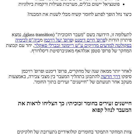
פוטנציאל יישום בג'לים, מערכות פעילות ורקמות ביולוגיות
כיצד נוזל הופך לפתע לחומר קשיח מבלי לשנות את המבנה?
לתעלומה זו, הידועה בשם "מעבר הזכוכית" (glass transition), נמצא
פיתרון הודות ל
פרופ' חיים דימנט
ו
פרופ' יעל רויכמן
מ
ביה"ס לכימיה
בפקולטה למדעים מדויקים ע"ש ריימונד ובברלי סאקלר
, יחד עם קבוצת
המחקר של פרופ' סטפן אגלהאף מאוניברסיטת דיסלדורף.
לאחר יותר ממאה שנה של מחקרים, פרופ' דימנט ופרופ' רויכמן
סיפקו
דרך חדשה
להתבונן בתהליך המעבר בין מצבי צבירה, באמצעות
מעקב אחר תנועתם של "חיישנים" זעירים בתוך החומר.
חיישנים זעירים בחומר זכוכיתי: כך הצליחו לראות את
המעבר לנוזל קפוא
צוות המחקר התמקד בחומרים קולואידיים (תערובת של חלקיקים