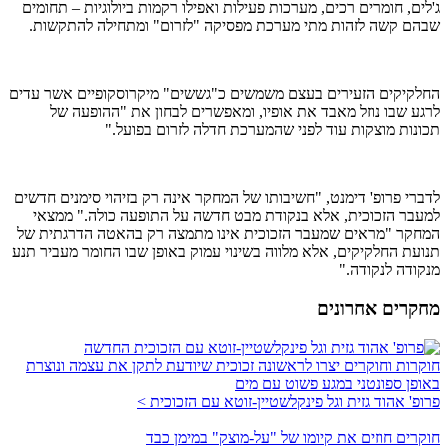
ג'לים, חומרים רכים, מערכות פעילות ואפילו רקמות ביולוגיות – תחומים
שבהם קשה לזהות מתי מערכת מפסיקה "לזרום" ומתחילה להתקשות.
החלקיקים הזעירים בעצם משמשים כ"גששים" מיקרוסקופיים אשר עדים
לרגע שבו נוזל מאבד את אופיו, ומאפשרים לבחון את "ההופעה של
תכונות מוצקות עוד לפני שהמערכת חדלה לזרום בפועל."
לדברי פרופ' דימנט, "חשיבותו של המחקר אינה רק בזיהוי סימנים חדשים
למעבר הזכוכית, אלא בנקודת מבט חדשה על התופעה כולה." ממצאי
המחקר "מראים שמעבר הזכוכית אינו מתמצה רק בהאטה הדרגתית של
תנועת החלקיקים, אלא מלווה בשינוי עמוק באופן שבו החומר מעביר תנע
מנקודה לנקודה."
מחקרים אחרונים
חוקרות וחוקרים יצרו לראשונה זכוכית שיודעת לתקן את עצמה ונוצרת
באופן ספונטני במגע פשוט עם מים
פרופ' אהוד גזית וגל פינקלשטיין-זוטא עם הזכוכית >
חוקרים חוזים את קיומו של "על-מוצק" במימן כבד