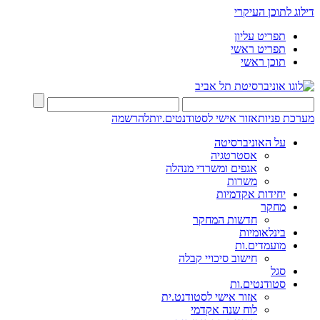
דילוג לתוכן העיקרי
תפריט עליון
תפריט ראשי
תוכן ראשי
מערכת פניות
אזור אישי לסטודנטים.יות
להרשמה
על האוניברסיטה
אסטרטגיה
אגפים ומשרדי מנהלה
משרות
יחידות אקדמיות
מחקר
חדשות המחקר
בינלאומיות
מועמדים.ות
חישוב סיכויי קבלה
סגל
סטודנטים.ות
אזור אישי לסטודנט.ית
לוח שנה אקדמי