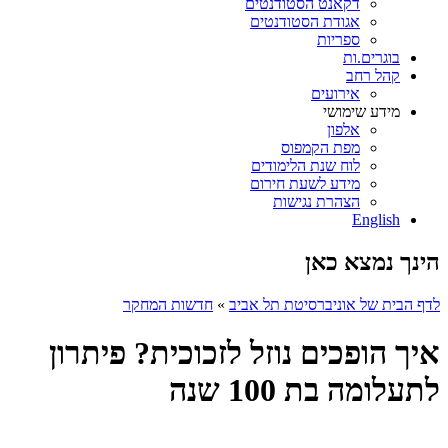
דקאנט הסטודנטים
אגודת הסטודנטים
ספריות
בוגרים.ות
קהל רחב
אירועים
מידע שימושי
אלפון
מפת הקמפוס
לוח שנת הלימודים
מידע לשעת חירום
הצהרת נגישות
English
הינך נמצא כאן
לדף הבית של אוניברסיטת תל אביב
»
חדשות המחקר
איך הופכים נוזל לזכוכית? פיתרון
לתעלומה בת 100 שנה