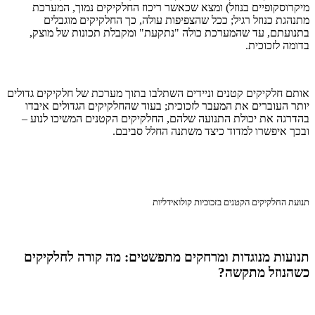
מיקרוסקופיים בנוזל) ומצא שכאשר ריכוז החלקיקים נמוך, המערכת
מתנהגת כנוזל רגיל; ככל שהצפיפות עולה, כך החלקיקים מוגבלים
בתנועתם, עד שהמערכת כולה "נתקעת" ומקבלת תכונות של מוצק,
בדומה לזכוכית.
אותם חלקיקים קטנים וניידים השתלבו בתוך מערכת של חלקיקים גדולים
יותר העוברים את המעבר לזכוכית; בעוד שהחלקיקים הגדולים איבדו
בהדרגה את יכולת התנועה שלהם, החלקיקים הקטנים המשיכו לנוע –
ובכך איפשרו למדוד כיצד משתנה החלל סביבם.
תנועת החלקיקים הקטנים בזכוכיות קולואידליות
תנועות מנוגדות ומרחקים מתפשטים: מה קורה לחלקיקים
כשהנוזל מתקשה?