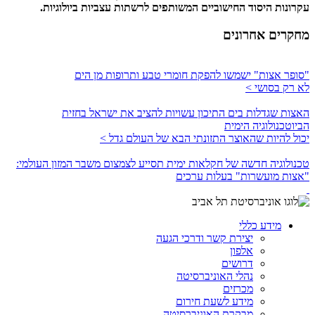
עקרונות היסוד החישוביים המשותפים לרשתות עצביות ביולוגיות.
מחקרים אחרונים
"סופר אצות" ישמשו להפקת חומרי טבע ותרופות מן הים
לא רק בסושי >
האצות שגדלות בים התיכון עשויות להציב את ישראל בחזית
הביוטכנולוגיה הימית
יכול להיות שהאוצר התזונתי הבא של העולם גדל >
טכנולוגיה חדשה של חקלאות ימית תסייע לצמצום משבר המזון העולמי:
"אצות מועשרות" בעלות ערכים
מידע כללי
יצירת קשר ודרכי הגעה
אלפון
דרושים
נהלי האוניברסיטה
מכרזים
מידע לשעת חירום
מבקרת האוניברסיטה