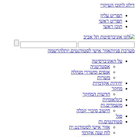
דילוג לתוכן העיקרי
תפריט עליון
תפריט ראשי
תוכן ראשי
מערכת פניות
אזור אישי לסטודנטים.יות
להרשמה
על האוניברסיטה
אסטרטגיה
אגפים ומשרדי מנהלה
משרות
יחידות אקדמיות
מחקר
חדשות המחקר
בינלאומיות
מועמדים.ות
חישוב סיכויי קבלה
סגל
סטודנטים.ות
אזור אישי לסטודנט.ית
לוח שנה אקדמי