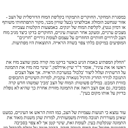
במסגרת המחקר, החוקרים התמקדו בקליפת המוח הדורסלית של הצב -
אזור שנחשב הומולוג אבולוציוני (בעל שוויון מבני, מקור התפתחותי משותף
או דמיון גנטי), לקליפת המוח של יונקים. באמצעות הקלטות עצביות
מצבים ערניים, ומעקב אחר תנועות עיניים, החוקרים בדקו כיצד מגיב מוח
הצב לגירויים חזותיים החוזרים על עצמם לעומת גירויים "חריגים"
המופיעים במיקום בלתי צפוי בשדה הראייה. התוצאות היו מפתיעות.
"החלק המפתיע באמת הגיע כאשר בדקנו מה קורה בזמן שהצב מזיז את
ראשו או את עיניו", אומר ד"ר שיין-אידלסון." שינוי כזה מזיז את התמונה
על הרשתית ועלול ליצור 'בלבול' במערכת הראייה. אך אצל הצבים
התגובה לגירוי החריג והרגיל נשארה עקבית, למרות השינויים התכופים
בזווית המבט. במילים פשוטות: המוח של הצב 'מבין' שמשהו חדש קרה
בסביבה, גם אם הצב רואה את התמונה מזווית אחרת כך שהיא לא נופלת
בדיוק על אותו מקום בעין".
עוד נמצא כי תנועות עצמיות של הצב, כמו הזזת הראש או העיניים, כמעט
שאינן מעוררות תגובה מוחית משמעותית, למרות שהן משנות מאוד את
התמונה שנקלטת בעין. לעומת זאת, שינוי קטן אך לא צפוי בסביבה
החיצונית מפעיל את המוח בצורה חזקה. הדבר מעיד על יכולת להבדיל בין