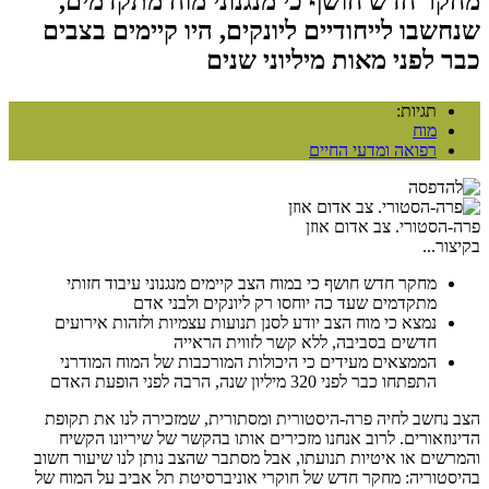
מחקר חדש חושף כי מנגנוני מוח מתקדמים,
שנחשבו לייחודיים ליונקים, היו קיימים בצבים
כבר לפני מאות מיליוני שנים
תגיות:
מוח
רפואה ומדעי החיים
פרה-הסטורי. צב אדום אוזן
בקיצור...
מחקר חדש חושף כי במוח הצב קיימים מנגנוני עיבוד חזותי
מתקדמים שעד כה יוחסו רק ליונקים ולבני אדם
נמצא כי מוח הצב יודע לסנן תנועות עצמיות ולזהות אירועים
חדשים בסביבה, ללא קשר לזווית הראייה
הממצאים מעידים כי היכולות המורכבות של המוח המודרני
התפתחו כבר לפני 320 מיליון שנה, הרבה לפני הופעת האדם
הצב נחשב לחיה פרה-היסטורית ומסתורית, שמזכירה לנו את תקופת
הדינוזאורים. לרוב אנחנו מזכירים אותו בהקשר של שיריונו הקשיח
והמרשים או איטיות תנועתו, אבל מסתבר שהצב נותן לנו שיעור חשוב
בהיסטוריה: מחקר חדש של חוקרי אוניברסיטת תל אביב על המוח של