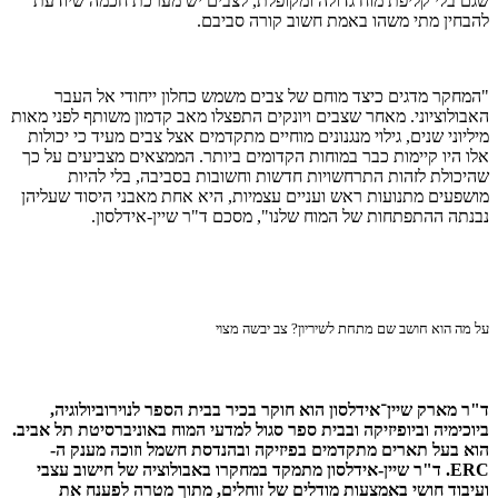
שגם בלי קליפת מוח גדולה ומקופלת, לצבים יש מערכת חכמה שיודעת
להבחין מתי משהו באמת חשוב קורה סביבם.
"המחקר מדגים כיצד מוחם של צבים משמש כחלון ייחודי אל העבר
האבולוציוני. מאחר שצבים ויונקים התפצלו מאב קדמון משותף לפני מאות
מיליוני שנים, גילוי מנגנונים מוחיים מתקדמים אצל צבים מעיד כי יכולות
אלו היו קיימות כבר במוחות הקדומים ביותר. הממצאים מצביעים על כך
שהיכולת לזהות התרחשויות חדשות וחשובות בסביבה, בלי להיות
מושפעים מתנועות ראש ועניים עצמיות, היא אחת מאבני היסוד שעליהן
נבנתה ההתפתחות של המוח שלנו", מסכם ד"ר שיין-אידלסון.
על מה הוא חושב שם מתחת לשיריון? צב יבשה מצוי
ד"ר מארק שיין־אידלסון הוא חוקר בכיר בבית הספר לנוירוביולוגיה,
ביוכימיה וביופיזיקה ובבית ספר סגול למדעי המוח באוניברסיטת תל אביב.
הוא בעל תארים מתקדמים בפיזיקה ובהנדסת חשמל וזוכה מענק ה-
ERC. ד"ר שיין-אידלסון מתמקד במחקרו באבולוציה של חישוב עצבי
ועיבוד חושי באמצעות מודלים של זוחלים, מתוך מטרה לפענח את