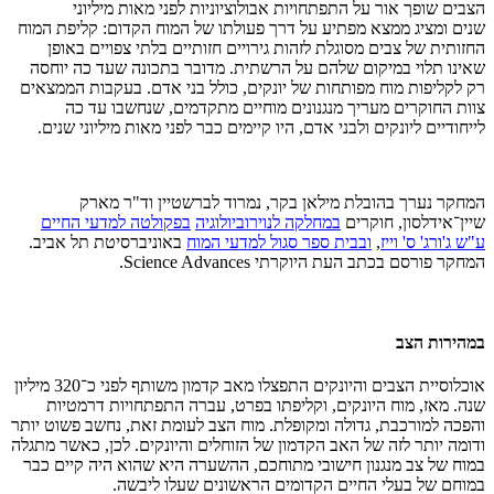
הצבים שופך אור על התפתחויות אבולוציוניות לפני מאות מיליוני
שנים ומציג ממצא מפתיע על דרך פעולתו של המוח הקדום: קליפת המוח
החזותית של צבים מסוגלת לזהות גירויים חזותיים בלתי צפויים באופן
שאינו תלוי במיקום שלהם על הרשתית. מדובר בתכונה שעד כה יוחסה
רק לקליפות מוח מפותחות של יונקים, כולל בני אדם. בעקבות הממצאים
צוות החוקרים מעריך מנגנונים מוחיים מתקדמים, שנחשבו עד כה
לייחודיים ליונקים ולבני אדם, היו קיימים כבר לפני מאות מיליוני שנים.
המחקר נערך בהובלת מילאן בקר, נמרוד לברשטיין וד"ר מארק
שיין־אידלסון, חוקרים
במחלקה לנוירוביולוגיה
בפקולטה למדעי החיים
ע"ש ג'ורג' ס' וייז
,
ובבית ספר סגול למדעי המוח
באוניברסיטת תל אביב.
המחקר פורסם בכתב העת היוקרתי Science Advances.
במהירות הצב
אוכלוסיית הצבים והיונקים התפצלו מאב קדמון משותף לפני כ־320 מיליון
שנה. מאז, מוח היונקים, וקליפתו בפרט, עברה התפתחויות דרמטיות
והפכה למורכבת, גדולה ומקופלת. מוח הצב לעומת זאת, נחשב פשוט יותר
ודומה יותר לזה של האב הקדמון של הזוחלים והיונקים. לכן, כאשר מתגלה
במוח של צב מנגנון חישובי מתוחכם, ההשערה היא שהוא היה קיים כבר
במוחם של בעלי החיים הקדומים הראשונים שעלו ליבשה.