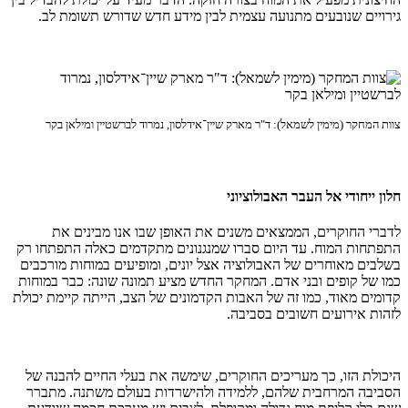
גירויים שנובעים מתנועה עצמית לבין מידע חדש שדורש תשומת לב.
צוות המחקר (מימין לשמאל): ד"ר מארק שיין־אידלסון, נמרוד לברשטיין ומילאן בקר
חלון ייחודי אל העבר האבולוציוני
לדברי החוקרים, הממצאים משנים את האופן שבו אנו מבינים את
התפתחות המוח. עד היום סברו שמנגנונים מתקדמים כאלה התפתחו רק
בשלבים מאוחרים של האבולוציה אצל יונים, ומופיעים במוחות מורכבים
כמו של קופים ובני אדם. המחקר החדש מציע תמונה שונה: כבר במוחות
קדומים מאוד, כמו זה של האבות הקדמונים של הצב, הייתה קיימת יכולת
לזהות אירועים חשובים בסביבה.
היכולת הזו, כך מעריכים החוקרים, שימשה את בעלי החיים להבנה של
הסביבה המרחבית שלהם, ללמידה ולהישרדות בעולם משתנה. מתברר