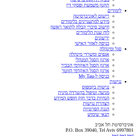
תקנון משמעת ופסקי דין
לימודים
רישום לאוניברסיטה
מידע למתעניינים בלימודים
חישוב סיכויי קבלה לתואר ראשון
לוח שנת הלימודים
ידיעונים
כניסה לאזור האישי
סגל ומינהלה
אגפים ומשרדי מינהלה
ארגון הסגל המנהלי
ארגון הסגל האקדמי הבכיר
ארגון הסגל האקדמי הזוטר
כניסה ל-My Tau
נגישות
נגישות בקמפוס
מניעה וטיפול בהטרדה מינית
הנחיות בדבר חוק חופש המידע
הצהרת נגישות
הגנת הפרטיות
תנאי שימוש
אוניברסיטת תל אביב
P.O. Box 39040, Tel Aviv 6997801
test test test