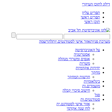
דילוג לתוכן העיקרי
תפריט עליון
תפריט ראשי
תוכן ראשי
מערכת פניות
אזור אישי לסטודנטים.יות
להרשמה
על האוניברסיטה
אסטרטגיה
אגפים ומשרדי מנהלה
משרות
יחידות אקדמיות
מחקר
חדשות המחקר
בינלאומיות
מועמדים.ות
חישוב סיכויי קבלה
סגל
סטודנטים.ות
אזור אישי לסטודנט.ית
לוח שנה אקדמי