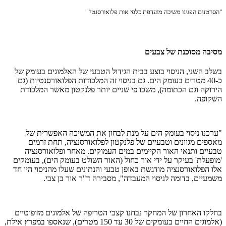
"הסרטנים הפגינו משיכה מועדפת כלפי אות פלואורסנטי"
מסיבה מסוכנת של צבעים
בשלב השני, הניסוי בוצע בבית הגידול הטבעי של האלמוגים בעומק של
כ-40 מטרים בעומק הים. גם בניסוי זה המלכודות הפלואורסנטיות (גם
הירוקה וגם הכתומה), משכו פי שניים יותר פלנקטון מאשר המלכודת
השקופה.
"ערכנו ניסוי בעומק הים על מנת לבחון את המשיכה האפשרית של
מאספים מגוונים וטבעיים של פלנקטון לפלואורסנציה, תחת זרמים
טבעיים ותנאי האור הקיימים במים העמוקים. מאחר ופלואורסנציה
'מופעלת' בעיקר על ידי אור כחול (האור השולט בעומק הים), בעומקים
אלו הפלואורסנציה מודגשת באופן טבעי והנתונים שעלו מהניסוי היו חד
משמעיים, בדומה לניסוי המעבדה", מסבירה ד"ר אור בן צבי.
בחלקו האחרון של המחקר נבחנו קצבי הטריפה של אלמוגים מזופוטיים
(אלמוגים החיים בעומקים של 30 עד 150 מטרים), שנאספו במפרץ אילת,