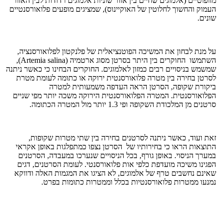
מזופוטיים (אלמוגים שחיים בין אזור שוניות אלמוגים רדודות לבין האזור
העמוק והחשוך לחלוטין של האוקיינוס), שמציגים מופעים פלואורסנטיים
שונים.
על מנת לבחון את המשיכה הפוטנציאלית של פלנקטון לפלואורסנציה,
השתמשו החוקרים בין היתר בסרטן מסוג ארטמיה (Artemia salina),
שמשמש בניסויים רבים כמזון לאלמוגים. החוקרים הבחינו כי כאשר ניתנה
לסרטן בחירה בין מטרה פלואורסנטית ירוקה או כתומה לעומת מטרת
ביקורת שקופה, הסרטן הראה העדפה משמעותית למטרה
הפלואורסנטית. המטרה הפלואורסנטית הירוקה משכה יותר מפי שניים
סרטנים מן המלכודת השקופה ופי 1.3 יותר מול המטרה הכתומה.
זאת ועוד, כאשר ניתנה לסרטנים בחירה בין שתי מטרות שקופות,
התוצאות הראו כי בחירותיו של הסרטן נצפו כמתפלגות באופן אקראי
במערך הניסוי. באופן גורף, בכל הניסויים שנערכו במעבדה, הסרטנים
הפגינו משיכה מועדפת כלפי אות פלואורסנטי. לעומת הסרטנים, דגים
שאינם נחשבים טרף של אלמוגים, לא הציגו את המגמות האלה ודווקא
נמנעו ממטרות פלואורסנטיות בכלל וממטרות כתומות בפרט.