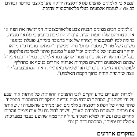
ונמצא כי אלמוגים שהציגו פלואורסנציה ירוקה נהנו מקצבי טריפה גבוהים
בכ-25% לעומת אלמוגים בעלי פלואורסנציה צהובה.
"אלמוגים רבים מציגים תבנית צבע פלואורסצנטית המדגישה את הפה או
את קצותיהם של זרועות הציד, עובדה התומכת ברעיון כי פלואורסנציה,
בדומה לביו-לומינסנציה (יצירה של אור בתגובה כימית), פועלת כמנגנון
משיכה של טרף", מסביר פרופ' לויה וממשיך "המחקר מוכיח כי המראה
הזוהר והצבעוני של אלמוגים יכול לפעול כמנגנון פיתוי למשיכת פלנקטון
בעל יכולות שחייה אל טורף צמוד קרקע כמו אלמוגים, במיוחד בבתי גידול
שבהם האלמוגים דורשים מקורות אנרגיה אחרים בנוסף או כתחליף
לפוטוסינתזה (ייצור סוכרים תוך שימוש באנרגיית האור המתבצע על ידי
אצה שיתופית החיה בתוך רקמת האלמוג)".
"למרות הפערים בידע הקיים לגבי התפיסה החזותית של אותות אור וצבע
על ידי פלנקטון, המחקר הנוכחי מציג עדויות מחקריות התומכות בתפקיד
פיתוי טרף של הפלואורסנציה באלמוגים ואנו מניחים שהשערה זו, שאותה
אנו מכנים 'השערת מלכודת האור', עשויה לחול גם על אורגניזמים זוהרים
אחרים בים ועשויה למלא תפקיד גדול יותר ממה שהוצע בעבר במערכות
אקולוגיות ימיות", מסכמת ד"ר בן צבי.
מחקרים אחרונים