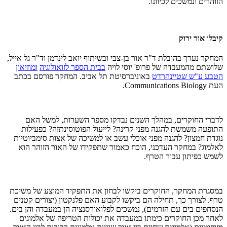
הזוהרים ונמשכים לכיוונו.
קיבלו אור ירוק
המחקר נערך בהובלת ד"ר אור בן-צבי ובשיתוף יואב לינדמן וד"ר גל אייל,
שלושתם מהמעבדה של פרופ' יוסי לויה
בבית הספר לזואולוגיה
ומוזיאון
הטבע ע"ש שטיינהרדט
באוניברסיטת תל אביב. המחקר פורסם בכתב
העת Communications Biology.
לדברי החוקרים, במהלך השנים נבדקו מספר השערות, למשל האם
התופעה משמשת להגנה מפני קרינה? לייעול הפוטוסינתזה? כפעילות
נוגדת חמצון? להגנה מפני אוכלי עשב או למשיכה של אצות סימביוטיות
לאלמוג? במחקר העדכני, הוכח כאמור שתפקידו של האור הזוהר הוא
לשמש כפיתון עבור הטרף.
במסגרת המחקר, החוקרים ביקשו לבחון את התפקיד המוצע של משיכת
טרף. לצורך כך, תחילה הם ביקשו לקבוע האם פלנקטון (יצורים קטנים
הנסחפים בים עם הזרמים), נמשכים לפלואורסנציה הן במעבדה והן בים.
לאחר מכן החוקרים כימתו במעבדה את יכולות הטריפה של אלמוגים