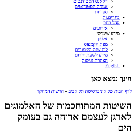
דקאנט הסטודנטים
אגודת הסטודנטים
ספריות
בוגרים.ות
קהל רחב
אירועים
מידע שימושי
אלפון
מפת הקמפוס
לוח שנת הלימודים
מידע לשעת חירום
הצהרת נגישות
English
הינך נמצא כאן
לדף הבית של אוניברסיטת תל אביב
»
חדשות המחקר
השיטות המתוחכמות של האלמוגים
לארגן לעצמם ארוחה גם בעומק
הים