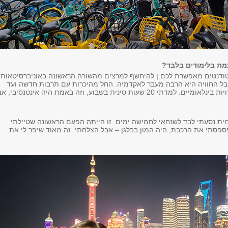
מת בלימודים בלבד?
טודנטים מאפשרת לכם.ן להיחשף למרצים מהשורה הראשונה באוניברסיטאות
בל החוויה היא הרבה מעבר לאקדמיה. החל מהיכרות עם תרבות חדשה ועד
ליצירת קשרים וחברויות בינלאומיים. למדתי 20 שעות סינית בשבוע, וזה באמת היה אינטנסיבי, 
ת נסעתי לבד לשנחאי לחמישה ימים. זו הייתה הפעם הראשונה שטיילתי
ספסתי את הרכבת, היה המון בבלגן – אבל הצלחתי. זה מאוד שיפר לי את