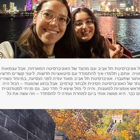
של אוניברסיטת תל אביב וגם מהצד של האוניברסיטה המארחת, אבל עצמאות
ויה. אתם.ן תלמדו איך להתמודד עם סיטואציות חדשות, ליצור קשרים חדשי
אתגר שתעברו. אוניברסיטת תל אביב מאוד עזרה לפני הנסיעה, במיוחד כשהיית
תר של האוניברסיטה הסינית ולבחור קורסים. אבל ברגע שהגעתי – הכול היה
ראש אופציות למעונות, והיה לי מזל שיצא לי חדר טוב. גם פניתי לסטודנטית
 כבר. היא פגשה אותי ביום למחרת ועזרה לי להסתדר – וזה עשה את כל