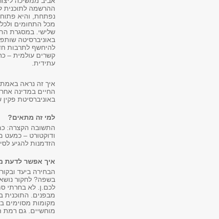
אביב ממשיכה ליצור 
מכל התחומים ולכל ש
שלישי. במסגרת התו
באוניברסיטה שותפה 
להיחשף לתרבות חד
קשרים עולמית – כחל
עתידית.
איך זה נראה באמת?
החיים במדינה אחרת
באוניברסיטת פקין ש
למי זה מתאים?
התשובה הקצרה: כמע
ודוקטורט – כמעט מכ
הזדמנות להגיע לסין
איך אפשר לדעת מה
הבחירה ביעד ובקורס
בשפה? לחקור נושא 
לכם.ן. לא בחרתי ס
מבפנים. התוכנית בב
מקומות מסוימים בשי
מוחשיים. גם רמת 