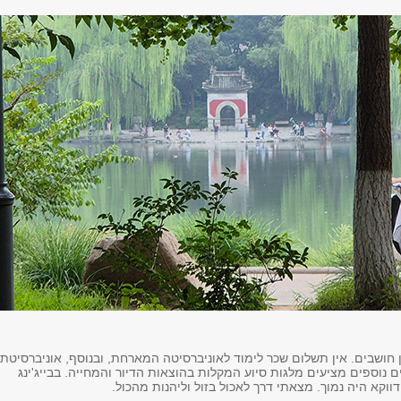
ושבים. אין תשלום שכר לימוד לאוניברסיטה המארחת, ובנוסף, אוניברסיטת
ם נוספים מציעים מלגות סיוע המקלות בהוצאות הדיור והמחייה. בבייג'ינג
ווקא היה נמוך. מצאתי דרך לאכול בזול וליהנות מהכול.