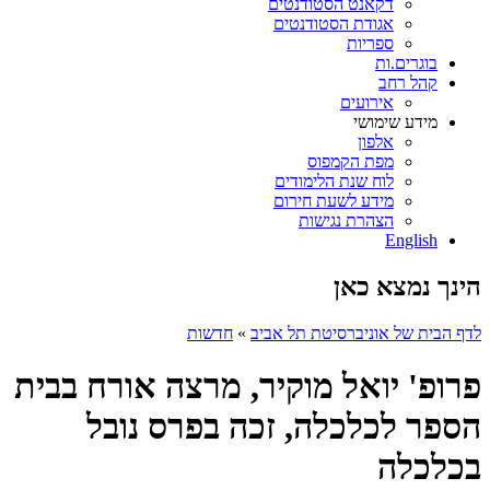
דקאנט הסטודנטים
אגודת הסטודנטים
ספריות
בוגרים.ות
קהל רחב
אירועים
מידע שימושי
אלפון
מפת הקמפוס
לוח שנת הלימודים
מידע לשעת חירום
הצהרת נגישות
English
הינך נמצא כאן
לדף הבית של אוניברסיטת תל אביב
»
חדשות
פרופ' יואל מוקיר, מרצה אורח בבית
הספר לכלכלה, זכה בפרס נובל
בכלכלה