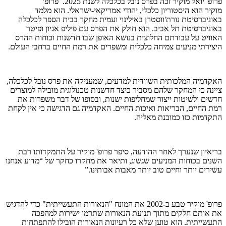
פרופ' יואל מוקיר זכה בפרס נובל בכלכלה לשנת 2025. פרופ'
מוקיר הוא היסטוריון כלכלי, יהודי אמריקאי-ישראלי. הוא מלמד
באוניברסיטת נורת'ווסטרן באילינוי ועמית מחקר בבית הספר לכלכלה
באוניברסיטת תל אביב. הוא חולק את הפרס עם פיליפ אגיון ופיטר
האוויט על עבודתם החלוצית בנושא האופן שבו חדשנות וכוחות ההרס
היצירתי מניעים צמיחה כלכלית ומשפרים את רמת החיים ברחבי העולם.
האקדמיה המלכותית השוודית למדעים, שמעניקה את פרס נובל לכלכלה,
ציינה כי המחקר שלהם מסביר כיצד חדשנות טכנולוגית מובילה למוצרים
חדשים ולשיטות ייצור שמחליפות ישנות, ובסופו של דבר משפרות את
רמת החיים, הבריאות ואיכות החיים. האקדמיה גם הדגישה כי אין לקחת
התקדמות כזו כמובנת מאליה.
בריאיון שנערך לאחר ההודעה, סיפר פרופ' מוקיר על התמקדותו רבת
השנים בכוחות המניעים שגשוג, ותיאר את מחקרו כחקר של “מדוע אנחנו
עשירים יותר וחיים טוב יותר מאבות אבותינו.”
פרופ' מוקיר טבע ב-2002 את המונח "הנאורות התעשייתית" כדי להדגיש
את אותם חלקים מתוך תנועת הנאורות שתרמו ישירות למהפכה
התעשייתית. הוא טוען שלא כל רעיונות הנאורות הובילו להתפתחות