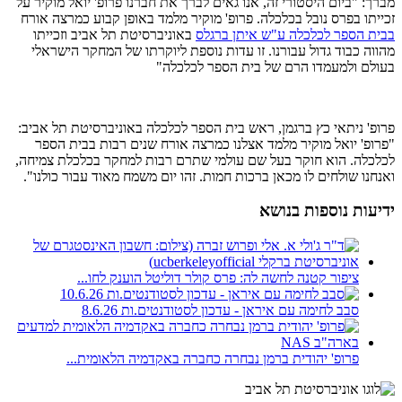
מברך: "ביום היסטורי זה, אנו גאים לברך את חברנו פרופ' יואל מוקיר על
זכייתו בפרס נובל בכלכלה. פרופ' מוקיר מלמד באופן קבוע כמרצה אורח
בבית הספר לכלכלה ע"ש איתן ברגלס
באוניברסיטת תל אביב וזכייתו
מהווה כבוד גדול עבורנו. זו עדות נוספת ליוקרתו של המחקר הישראלי
בעולם ולמעמדו הרם של בית הספר לכלכלה"
פרופ' ניתאי כץ ברגמן, ראש בית הספר לכלכלה באוניברסיטת תל אביב:
"פרופ' יואל מוקיר מלמד אצלנו כמרצה אורח שנים רבות בבית הספר
לכלכלה. הוא חוקר בעל שם עולמי שתרם רבות למחקר בכלכלת צמיחה,
ואנחנו שולחים לו מכאן ברכות חמות. זהו יום משמח מאוד עבור כולנו".
ידיעות נוספות בנושא
ציפור קטנה לחשה לה: פרס קולר דוליטל הוענק לחו...
סבב לחימה עם איראן - עדכון לסטודנטים.ות 8.6.26
פרופ' יהודית ברמן נבחרה כחברה באקדמיה הלאומית...