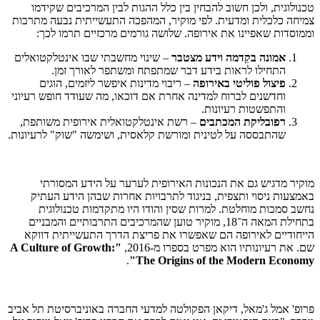
טכנולוגית, ולכן חשוב להבחין בין כלל ההגות לבין המרכיבים שקידמו
צמיחה כלכלית ומדעית. לפי מוקיר, המהפכה התעשייתית נבעה מתרבות
וממוסדות שאפיינו את אירופה. שלושה גורמים מרכזיים תרמו לכך:
אמונה בקִדמה וידע מצטבר
– שינוי מחשבתי שבו אינטלקטואלים
התחילו לראות בידע דבר שמתפתח ומשתפר לאורך זמן.
פיצול פוליטי באירופה
– ריבוי מדינות איפשר ליזמים, הוגים
וחדשנים לברוח למדינה אחרת אם דוכאו, מה שעודד חופש רעיוני
והתפשטות רעיונות.
רפובליקת המכתבים
– רשת אינטלקטואלית אירופית משותפת,
שהתבססה על לטינית ומורשת קלאסית, ושימשה "שוק" לרעיונות.
מוקיר מדגיש גם את הנכונות האירופית לערער על הידע המסורתי
באמצעות ניסוי ותצפית, בניגוד לתרבויות אחרות שבהן הידע העתיק
נחשב סמכות מוחלטת. למרות שסין והודו היו מתקדמות טכנולוגית
בתחילת המאה ה־18, מוקיר טוען שהמרכיבים התרבותיים והמבניים
הייחודיים לאירופה הם שאפשרו את פריצת הדרך התעשייתית דווקא
שם. את רעיונותיו הוא מפרט בספרו מ-2016,
"A Culture of Growth:
.
The Origins of the Modern Economy"
פרופ' אמל ג'מאל, דיקאן הפקולטה למדעי החברה באוניברסיטת תל אביב