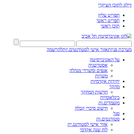
דילוג לתוכן העיקרי
תפריט עליון
תפריט ראשי
תוכן ראשי
מערכת פניות
אזור אישי לסטודנטים.יות
להרשמה
על האוניברסיטה
אסטרטגיה
אגפים ומשרדי מנהלה
משרות
יחידות אקדמיות
מחקר
חדשות המחקר
בינלאומיות
מועמדים.ות
חישוב סיכויי קבלה
סגל
סטודנטים.ות
אזור אישי לסטודנט.ית
לוח שנה אקדמי