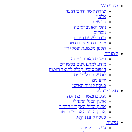
מידע כללי
יצירת קשר ודרכי הגעה
אלפון
דרושים
נהלי האוניברסיטה
מכרזים
מידע לשעת חירום
מבקרת האוניברסיטה
תקנון משמעת ופסקי דין
לימודים
רישום לאוניברסיטה
מידע למתעניינים בלימודים
חישוב סיכויי קבלה לתואר ראשון
לוח שנת הלימודים
ידיעונים
כניסה לאזור האישי
סגל ומינהלה
אגפים ומשרדי מינהלה
ארגון הסגל המנהלי
ארגון הסגל האקדמי הבכיר
ארגון הסגל האקדמי הזוטר
כניסה ל-My Tau
נגישות
נגישות בקמפוס