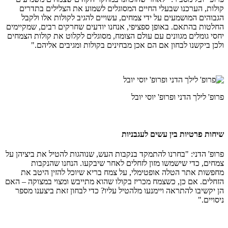
קולות, הערכנו שבעלי החיים המסוגלים לשמוע את הצלילים בתדרים
הגבוהים המושמעים על ידי צמחים, עשויים להגיב לקולות אלו ולקבל
החלטות בהתאם. באופן ספציפי, אנחנו יודעים שחרקים רבים, שמקיימים
יחסי גומלים מגוונים עם עולם הצומח, מסוגלים לקלוט את קולות הצמחים
ולכן ביקשנו לבחון אם הם אכן מבחינים בקולות ומגיבים אליהם."
פרופ' לילך הדני ופרופ' יוסי יובל
שיחות פרטיות בין עשים לעגבניות
פרופ' הדני: "בחרנו להתמקד בנקבות העש, שנוהגות להטיל את ביציהן על
צמחים, כדי שישמשו מזון לזחלים לאחר שיבקעו. הנחנו שהנקבות
מחפשות אתר הטלה אופטימלי, על צמח בריא שיוכל להזין היטב את
הזחלים. אם כן, כשצמח מכריז בקולו שהוא מתייבש ומצוי במצוקה – האם
הן יקשיבו להתראה ויימנעו מלהטיל עליו? כדי לבחון זאת ביצענו מספר
ניסויים."