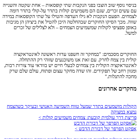
בניסוי נוסף שוב הוצבו בפני הנקבות שתי קופסאות – אחת שקטה והשנייה
עם עשים זכרים, שגם הם משמיעים קולות בתדר על-קולי בתדר דומה
לצמחים. הפעם הנקבות לא גילו העדפה והטילו על שתי הקופסאות במידה
שווה. מכך הסיקו החוקרים שבהחלטה היכן להטיל את ביציהן הן מגיבות
באופן ספציפי לקולות שמשמיעים הצמחים – ולא לצלילים של זכרים
למשל.
החוקרים מסכמים: "במחקר זה חשפנו עדות ראשונה לאינטראקציה
קולית בין צמח לחרק. עם זאת אנו משוכנעים שזוהי רק ההתחלה.
לאינטראקציה הקולית בין צמחים לבעלי חיים יש בוודאי עוד צורות רבות,
ומגוון רחב של תפקידים. זהו שדה מחקר עצום ופתוח, עולם שלם שרק
מחכה להתגלות."
מחקרים אחרונים
הקולות מושמעים בתדר שמעל טווח השמיעה האנושי ובעיקר כשהצמח
נמצא במצוקה
פריצת דרך עולמית קובעת: צמחים משמיעים קולות >
אפקט הפרפר של דבורת הדבש >