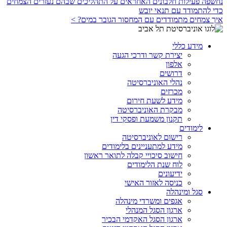
נחשפה פעילות חלבונים האחראים על התהליכים שבהם נעזרים הצמחים
כדי להתמודד עם תנאי יובש
איך צמחים מתמודדים עם המחסור הגובר במים? >
מידע כללי
יצירת קשר ודרכי הגעה
אלפון
דרושים
נהלי האוניברסיטה
מכרזים
מידע לשעת חירום
מבקרת האוניברסיטה
תקנון משמעת ופסקי דין
לימודים
רישום לאוניברסיטה
מידע למתעניינים בלימודים
חישוב סיכויי קבלה לתואר ראשון
לוח שנת הלימודים
ידיעונים
כניסה לאזור האישי
סגל ומינהלה
אגפים ומשרדי מינהלה
ארגון הסגל המנהלי
ארגון הסגל האקדמי הבכיר