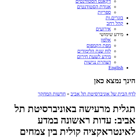
דקאנט הסטודנטים
אגודת הסטודנטים
ספריות
בוגרים.ות
קהל רחב
אירועים
מידע שימושי
אלפון
מפת הקמפוס
לוח שנת הלימודים
מידע לשעת חירום
הצהרת נגישות
English
הינך נמצא כאן
לדף הבית של אוניברסיטת תל אביב
»
חדשות המחקר
תגלית מרעישה באוניברסיטת תל
אביב: עדות ראשונה במדע
לאינטראקציה קולית בין צמחים