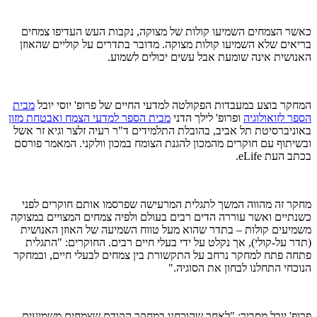
כאשר הצמחים השמיעו קולות של מצוקה, נקבות העש העדיפו צמחים
בריאים שלא השמיעו קולות מצוקה. מדובר בתדרים על קוליים שהאוזן
האנושית אינה שומעת אבל עשים יכולים לשמוע.
המחקר בוצע במעבדות הפקולטה למדעי החיים של פרופ' יוסי יובל
מבית
הספר לזואולוגיה
ופרופ' לילך הדני
מבית הספר למדעי הצמח ואבטחת מזון
באוניברסיטת תל אביב, בהובלת התלמידים ד"ר רעיה זלצר וגיא זר אשל
ובשיתוף עם חוקרים מהמכון להגנת הצומח במכון וולקני. המאמר פורסם
בכתב העת eLife.
מחקר זה מהווה המשך לתגלית המרעישה שפרסמו אותם חוקרים לפני
כשנתיים ואשר עוררה הדים רבים בעולם ולפיה צמחים המצויים במצוקה
משמיעים קולות – בתדר שהוא מעל טווח השמיעה של האוזן האנושית
(תדר על-קולי), אך נקלט על ידי בעלי חיים רבים. החוקרים: "התגלית
פתחה פתח למחקר נרחב על התקשורת בין צמחים לבעלי חיים, ובמחקר
הנוכחי התחלנו לבחון את הסוגיה."
פרופ' יובל מסביר: "לאחר שהוכחנו במחקר הקודם שצמחים משמיעים