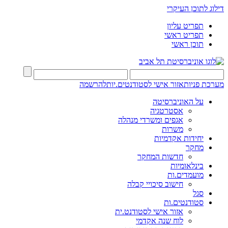
דילוג לתוכן העיקרי
תפריט עליון
תפריט ראשי
תוכן ראשי
מערכת פניות
אזור אישי לסטודנטים.יות
להרשמה
על האוניברסיטה
אסטרטגיה
אגפים ומשרדי מנהלה
משרות
יחידות אקדמיות
מחקר
חדשות המחקר
בינלאומיות
מועמדים.ות
חישוב סיכויי קבלה
סגל
סטודנטים.ות
אזור אישי לסטודנט.ית
לוח שנה אקדמי