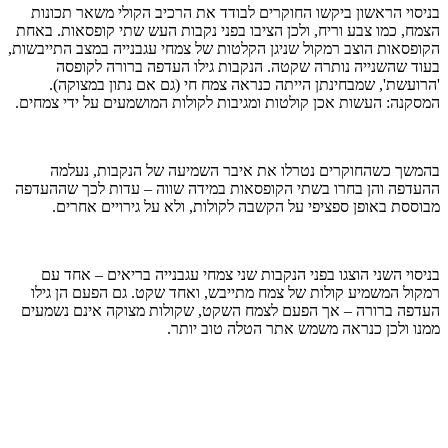
בניסוי הראשון ביקשו החוקרים לבודד את הרכיב הקולי משאר תכונות
הצמח, כמו צבע וריח, ולכן הציבו בפני נקבות העש שתי קופסאות. באחת
הקופסאות הוצב רמקול שניגן הקלטות של צמחי עגבנייה במצב התייבשות,
בעוד שהשנייה נותרה שקטה. הנקבות גילו העדפה ברורה לקופסה
'הרועשת', שמבחינתן הייתה כנראה צמח חי (גם אם נתון במצוקה).
המסקנה: העשות אכן קולטות ומגיבות לקולות המושמעים על ידי צמחים.
בהמשך כשהחוקרים נטרלו את איבר השמיעה של הנקבות, נעלמה
ההעדפה והן בחרו בשתי הקופסאות במידה שווה – עדות לכך שההעדפה
מבוססת באופן ספציפי על הקשבה לקולות, ולא על גירויים אחרים.
בניסוי השני הוצגו בפני הנקבות שני צמחי עגבנייה בריאים – אחד עם
רמקול המשמיע קולות של צמח מתייבש, ואחד שקט. גם הפעם הן גילו
העדפה ברורה – אך הפעם לצמח השקט, שקולות מצוקה אינם נשמעים
ממנו ולכן כנראה משמש אתר הטלה טוב יותר.