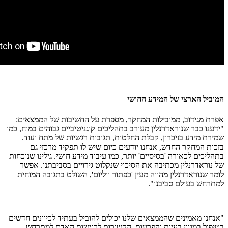
המוביל הארצי של המידע החושי
אפרת מגידוב, ממובילות המחקר, מספרת על החשיבות של הממצאים:
"ידענו כבר שנוראדרנלין מעורב בתהליכים קוגניטיביים גבוהים במוח, כמו
שמירת מידע בזיכרון, קבלת החלטות, תגובות רגשיות של מתח ועוד.
בזכות המחקר החדש, אנחנו יודעים כיום שיש לו תפקיד מרכזי גם
בתהליכים לכאורה 'בסיסיים' יותר, כמו עיבוד מידע חושי. גילינו שנוכחות
של נוראדרנלין מכתיבה את הסיכוי שנקלוט גירויים בסביבתנו. אפשר
לומר שנוראדרנלין מהווה מעין 'כפתור ווליום', השולט בתגובה המוחית
למתרחש בעולם סביבנו".
"אנחנו מאמינים שהממצאים שלנו יכולים להוביל בעתיד לכיוונים חדשים
בטיפול במגוון בעיות והפרעות, הקשורות לרגישות האדם למתרחש