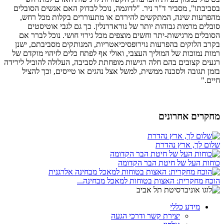
בסביבתו", מסביר ד"ר ניר. "לדוגמה, נוכל לבדוק האם אנשים הסובלים
מהפרעות שינה, המתקשים להירדם או מתעוררים בקלות מכל רחש,
סובלים מרמות גבוהות יותר של נוראדרנלין. כך גם לגבי אוטיסטים
הסובלים מרגישות-יתר וחשים מוצפים מכל גירוי חושי. נוכל לברר אם
בקרב הלוקים בהפרעות נוירופסיכיאטריות, המנותקים מסביבתם, ישנן
רמות נמוכות של המוליך העצבי, ואולי אף לפתח כלים לזיהוי מוקדם של
רגעים קצובים בהם חלה רגישות מופחתת לסביבה, העלולה להוביל לירידה
בזמן תגובה ולסכנה ממשית, למשל אצל נהגים או טייסים, וכך להציל
חיים."
מחקרים אחרונים
שלום לך, ארץ נהדרת
כוחות העל של חיטת הבר הקדומה
הוכח מחקרית: האצות בטוחות למאכל מבחינה...
מידע כללי
יצירת קשר ודרכי הגעה