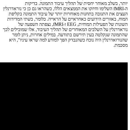
יותר, בשלב מאוחר יחסית של תהליך עיבוד התמונה. בדיקות
ה-
fMRI
השלימו וחיזקו את הממצאים הללו, כשהראו גם כן כי נוראדרנלין
העצים את התגובה בתחנות מאוחרות יותר של עיבוד התמונה בקליפת
המוח, באזורים הידועים כאחראיים על הראייה. כלומר, בשתי המדידות
השונות של הפעילות המוחית,
EEG
ו-
fMRI
, נצפתה השפעה של
נוראדרנלין על השלבים המאוחרים של תהליך העיבוד, אלו שמובילים לכך
שהתמונה שנקלטה בעין תירשם בתודעה. במילים אחרות, ניתן לומר
שהנורואדרנלין היה נוכח כשהנבדק הפך למודע למה שראו עיניו", היא
מסכמת.