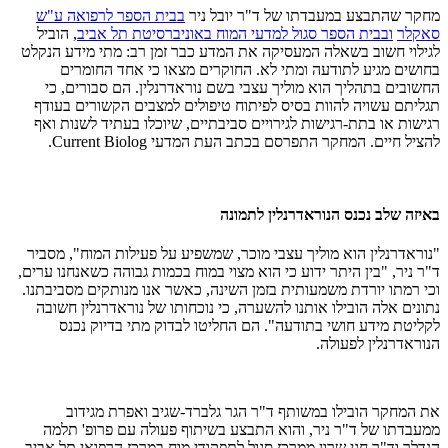
מחקר שהתבצע במעבדתו של ד"ר יובל ניר
בבית הספר לרפואה ע"ש
סאקלר
ובבית הספר סגול למדעי המוח באוניברסיטת תל אביב
, הוביל
לגילוי חשוב בשאלה המעסיקה את המדע כבר זמן רב: מתי מידע הנקלט
בחושים מגיע לתודעה ומתי לא. החוקרים מצאו כי אחד החומרים
החשובים בתהליך הוא מוליך עצבי בשם נוראדרנלין. הם סבורים, כי
תגליתם עשויה להוות בסיס לפיתוח טיפולים למצבים הקשורים בעודף
רגישות או בתת-רגישות לגירויים סביבתיים, שיוכלו בעתיד לשנות ואף
להציל חיים.
המחקר התפרסם בכתב העת המדעי
Current Biolog.
באיזה שלב נכנס הנוראדרנלין לתמונה
"נוראדרנלין הוא מוליך עצבי מוכר, שמשפיע על פעילות המוח", מסביר
ד"ר ניר, "בין היתר ידוע כי הוא מצוי במוח בכמות גבוהה כשאנחנו ערים,
וכי רמתו יורדת משמעותית בזמן השינה, כאשר אנו מנותקים מסביבתנו.
נתונים אלה הובילו אותנו להשערה, כי נוכחותו של נוראדרנלין חשובה
לקליטת מידע חושי בתודעה". הם החליטו לבדוק מתי בדיוק נכנס
הנוראדרנלין לפעולה.
את המחקר הובילו במשותף ד"ר הגר גלברד-שגיב ואפרת מגידוב
ממעבדתו של ד"ר ניר, והוא התבצע בשיתוף פעולה עם פרופ' תלמה
הנדלר וד"ר חגי שרון ממרכז סגול לתפקודי מוח במרכז הרפואי תל אביב