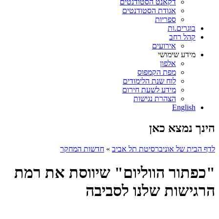
דקאנט הסטודנטים
אגודת הסטודנטים
ספריות
בוגרים.ות
קהל רחב
אירועים
מידע שימושי
אלפון
מפת הקמפוס
לוח שנת הלימודים
מידע לשעת חירום
הצהרת נגישות
English
הינך נמצא כאן
לדף הבית של אוניברסיטת תל אביב
»
חדשות המחקר
"כפתור הווליום" שיווסת את רמת
הרגישות שלנו לסביבה