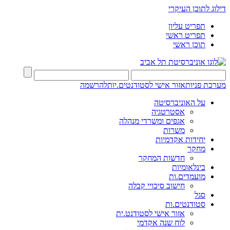
דילוג לתוכן העיקרי
תפריט עליון
תפריט ראשי
תוכן ראשי
מערכת פניות
אזור אישי לסטודנטים.יות
להרשמה
על האוניברסיטה
אסטרטגיה
אגפים ומשרדי מנהלה
משרות
יחידות אקדמיות
מחקר
חדשות המחקר
בינלאומיות
מועמדים.ות
חישוב סיכויי קבלה
סגל
סטודנטים.ות
אזור אישי לסטודנט.ית
לוח שנה אקדמי