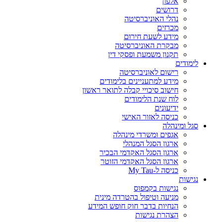
אלפון
דרושים
נהלי האוניברסיטה
מכרזים
מידע לשעת חירום
מבקרת האוניברסיטה
תקנון משמעת ופסקי דין
לימודים
רישום לאוניברסיטה
מידע למתעניינים בלימודים
חישוב סיכויי קבלה לתואר ראשון
לוח שנת הלימודים
ידיעונים
כניסה לאזור האישי
סגל ומינהלה
אגפים ומשרדי מינהלה
ארגון הסגל המנהלי
ארגון הסגל האקדמי הבכיר
ארגון הסגל האקדמי הזוטר
כניסה ל-My Tau
נגישות
נגישות בקמפוס
מניעה וטיפול בהטרדה מינית
הנחיות בדבר חוק חופש המידע
הצהרת נגישות