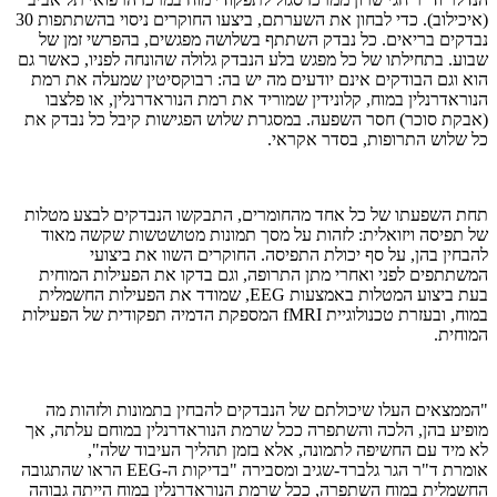
(איכילוב). כדי לבחון את השערתם, ביצעו החוקרים ניסוי בהשתתפות 30
נבדקים בריאים. כל נבדק השתתף בשלושה מפגשים, בהפרשי זמן של
שבוע. בתחילתו של כל מפגש בלע הנבדק גלולה שהונחה לפניו, כאשר גם
הוא וגם הבודקים אינם יודעים מה יש בה: רבוקסיטין שמעלה את רמת
הנוראדרנלין במוח, קלונידין שמוריד את רמת הנוראדרנלין, או פלצבו
(אבקת סוכר) חסר השפעה. במסגרת שלוש הפגישות קיבל כל נבדק את
כל שלוש התרופות, בסדר אקראי.
תחת השפעתו של כל אחד מהחומרים, התבקשו הנבדקים לבצע מטלות
של תפיסה ויזואלית: לזהות על מסך תמונות מטושטשות שקשה מאוד
להבחין בהן, על סף יכולת התפיסה. החוקרים השוו את ביצועי
המשתתפים לפני ואחרי מתן התרופה, וגם בדקו את הפעילות המוחית
בעת ביצוע המטלות באמצעות
EEG
, שמודד את הפעילות החשמלית
במוח, ובעזרת טכנולוגיית
fMRI
המספקת הדמיה תפקודית של הפעילות
המוחית.
"הממצאים העלו שיכולתם של הנבדקים להבחין בתמונות ולזהות מה
מופיע בהן, הלכה והשתפרה ככל שרמת הנוראדרנלין במוחם עלתה, אך
לא מיד עם החשיפה לתמונה, אלא בזמן תהליך העיבוד שלה",
אומרת ד"ר הגר גלברד-שגיב ומסבירה "בדיקות ה-
EEG
הראו שהתגובה
החשמלית במוח השתפרה, ככל שרמת הנוראדרנלין במוח הייתה גבוהה