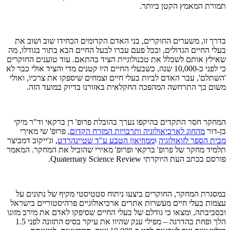
תמורת המאמץ הקטן ביותר.
בדרך זו, משערים החוקרים, בני האדם הקדומים הכחידו שוב ושוב את
בעלי החיים הגדולים, ובכל פעם עברו לבעל החיים הבא בתור בגודלו, מה
שאילץ אותם לשכלל את טכנולוגיית הציד בהתאם. עוד טוענים החוקרים
כי לפני כ-10,000 שנה, כשבעלי החיים היו קטנים מדי והציד אולי כבר לא
'השתלם', עבר האדם לביות בעלי חיים וצמחים שיספקו את צרכיו, ואולי
משום כך התרחשה המהפכה החקלאית באזורנו בדיוק במועד הזה.
המחקר חסר התקדים בהיקפו נערך בהובלת פרופ' רן ברקאי וד"ר מיקי
בן-דור
מהחוג לארכיאולוגיה ותרבויות המזרח הקדום
, פרופ' שי מאירי
מבית הספר לזואולוגיה
ו
ממוזיאון הטבע ע"ד שטיינהרדט
, וג'ייקוב דמביצר
תלמיד מחקר של פרופ' ברקאי ופרופ' מאירי שהוביל את המחקר. המאמר
פורסם בכתב העת היוקרתי Quaternary Science Review.
במסגרת המחקר, החוקרים ביצעו ניתוח סטטיסטי מקיף של נתונים על
עצמות בעלי חיים מעשרות אתרים ארכיאולוגיים פרהיסטוריים בישראל
ובסביבתה, ומצאו כי גודלם של בעלי החיים שסיפקו לאדם את מירב מזונו
הלך ופחת בהדרגה – מפילי ענק שהיוו את עיקר בסיס התזונה לפני 1.5