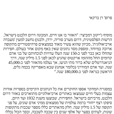
פרופ' רן ברקאי
מוסיף ג'ייקוב דמביצר: "האזור בו אנו חיים, המכונה דרום הלבנט (ישראל,
הרשות הפלסטינית, דרום מערב סוריה, ירדן, ולבנון) נחשב למעין 'מעבדה
ארכיאולוגית', מכיוון שהוא עשיר מאוד בממצאים פרהיסטוריים מתקופה
ארוכה במיוחד, ומספק מסד נתונים שאין באף מקום אחר בעולם. חפירות
שהחלו כאן כבר לפני כ-150 שנה העלו עדויות לנוכחותם של בני אדם
קדומים החל מההומו ארקטוס שהגיע לכאן לפני 1.5 מיליון שנה, דרך
הניאנדרטלים שלא ברור מתי הגיעו, אך נעלמו מהאזור לפני כ-45,000
שנה, ועד אדם המודרני (כלומר אנחנו) שבא מאפריקה בכמה גלים,
הראשון כנראה לפני כ-180,000 שנה."
במסגרת המחקר אספו החוקרים את כל הנתונים הקיימים בספרות אודות
עצמות בעלי חיים שנמצאו באתרים ארכיאולוגיים מתוארכים באזור דרום
הלבנט, מרביתם בישראל. החפירות, שבוצעו משנת 1932 ועד היום,
סיפקו רצף ייחודי ברמה עולמית של ממצאים ממיני אדם שונים, על פני
תקופה של 1.5 מיליון שנה. חלק מהאתרים כללו מספר שכבות מתקופות
שונות, לעתים בפער של אלפי שנים בין שכבה לשכבה, ובסך הכול נכללו