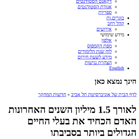
דקאנט הסטודנטים
אגודת הסטודנטים
ספריות
בוגרים.ות
קהל רחב
אירועים
מידע שימושי
אלפון
מפת הקמפוס
לוח שנת הלימודים
מידע לשעת חירום
הצהרת נגישות
English
הינך נמצא כאן
לדף הבית של אוניברסיטת תל אביב
»
חדשות המחקר
לאורך 1.5 מיליון השנים האחרונות
האדם הכחיד את בעלי החיים
הגדולים ביותר בסביבתו