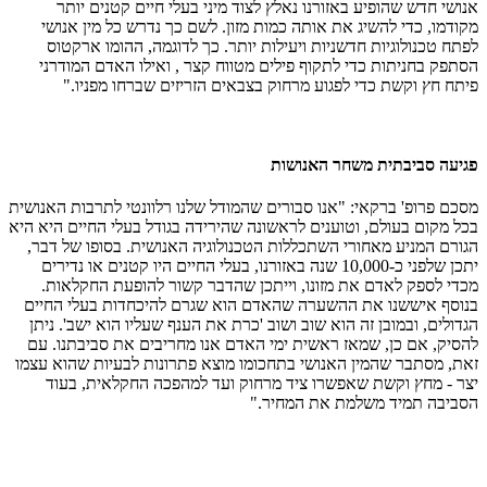
אנושי חדש שהופיע באזורנו נאלץ לצוד מיני בעלי חיים קטנים יותר
מקודמו, כדי להשיג את אותה כמות מזון. לשם כך נדרש כל מין אנושי
לפתח טכנולוגיות חדשניות ויעילות יותר. כך לדוגמה, ההומו ארקטוס
הסתפק בחניתות כדי לתקוף פילים מטווח קצר , ואילו האדם המודרני
פיתח חץ וקשת כדי לפגוע מרחוק בצבאים הזריזים שברחו מפניו."
פגיעה סביבתית משחר האנושות
מסכם פרופ' ברקאי: "אנו סבורים שהמודל שלנו רלוונטי לתרבות האנושית
בכל מקום בעולם, וטוענים לראשונה שהירידה בגודל בעלי החיים היא היא
הגורם המניע מאחורי השתכללות הטכנולוגיה האנושית. בסופו של דבר,
יתכן שלפני כ-10,000 שנה באזורנו, בעלי החיים היו קטנים או נדירים
מכדי לספק לאדם את מזונו, וייתכן שהדבר קשור להופעת החקלאות.
בנוסף איששנו את ההשערה שהאדם הוא שגרם להיכחדות בעלי החיים
הגדולים, ובמובן זה הוא שוב ושוב 'כרת את הענף שעליו הוא ישב'. ניתן
להסיק, אם כן, שמאז ראשית ימי האדם אנו מחריבים את סביבתנו. עם
זאת, מסתבר שהמין האנושי בתחכומו מוצא פתרונות לבעיות שהוא עצמו
יצר - מחץ וקשת שאפשרו ציד מרחוק ועד למהפכה החקלאית, בעוד
הסביבה תמיד משלמת את המחיר."