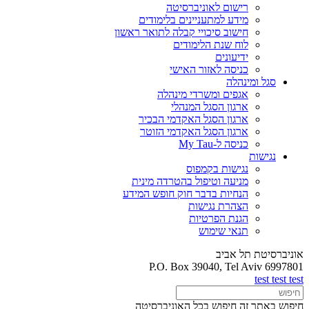
רישום לאוניברסיטה
מידע למתעניינים בלימודים
חישוב סיכויי קבלה לתואר ראשון
לוח שנת הלימודים
ידיעונים
כניסה לאזור האישי
סגל ומינהלה
אגפים ומשרדי מינהלה
ארגון הסגל המנהלי
ארגון הסגל האקדמי הבכיר
ארגון הסגל האקדמי הזוטר
כניסה ל-My Tau
נגישות
נגישות בקמפוס
מניעה וטיפול בהטרדה מינית
הנחיות בדבר חוק חופש המידע
הצהרת נגישות
הגנת הפרטיות
תנאי שימוש
אוניברסיטת תל אביב
P.O. Box 39040, Tel Aviv 6997801
test test test
חיפוש באתר זה
חיפוש בכל האוניברסיטה