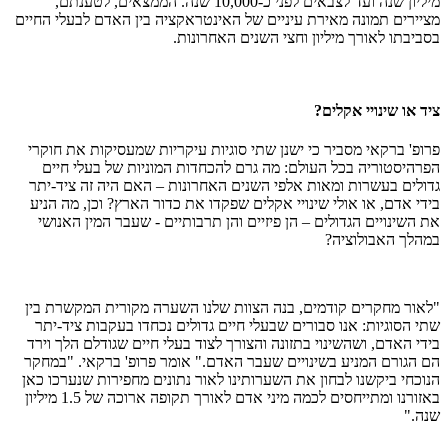
מיליון שנה ועד לצבאים לפני כ-10,000 שנה. הממצאים, לטענתם,
מציירים תמונה מאירת עיניים של האינטראקציה בין האדם לבעלי החיים
בסביבתו לאורך מיליון וחצי השנים האחרונות.
ציד או שינויי אקלים?
פרופ' ברקאי מסביר כי ישנן שתי סוגיות עיקריות שמעסיקות את חוקרי
הפרהיסטוריה בכל העולם: מה גרם להכחדות המוניות של בעלי חיים
גדולים בעשרות ומאות אלפי השנים האחרונות – האם היה זה ציד-יתר
בידי אדם, או אולי שינויי אקלים שפקדו את כדור הארץ? וכן, מה הניע
את השינויים הגדולים – הן פיזיים והן תרבותיים - שעבר המין האנושי
במהלך האבולוציה?
"לאור מחקרים קודמים, בנה הצוות שלנו השערה מקורית המקשרת בין
שתי הסוגיות: אנו סבורים שבעלי חיים גדולים נכחדו בעקבות ציד-יתר
בידי האדם, ושהשינוי בתזונה והצורך לצוד בעלי חיים שגודלם הלך וירד
הם הגורם המניע בשינויים שעבר האדם." אומר פרופ' ברקאי. "במחקר
הנוכחי ביקשנו לבחון את השערותינו לאור נתונים מחפירות שנערכו כאן
באזורנו ומתייחסים לכמה מיני אדם לאורך תקופה ארוכה של 1.5 מיליון
שנה."