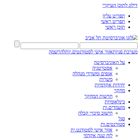
דילוג לתוכן העיקרי
תפריט עליון
תפריט ראשי
תוכן ראשי
מערכת פניות
אזור אישי לסטודנטים.יות
להרשמה
על האוניברסיטה
אסטרטגיה
אגפים ומשרדי מנהלה
משרות
יחידות אקדמיות
מחקר
חדשות המחקר
בינלאומיות
מועמדים.ות
חישוב סיכויי קבלה
סגל
סטודנטים.ות
אזור אישי לסטודנט.ית
לוח שנה אקדמי