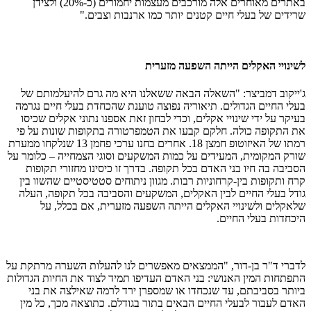
באתרים מאוחרים אלה מורכבים מעצמות יחמורים (כ-20%) ולצידן
שרידים של בעלי חיים קטנים יותר כמו ארנבות וצבים."
לשינויי האקלים הייתה השפעה מזערית
ג'ייקוב דמביצר: "השאלה הבאה ששאלנו היא מה גרם להיעלמותם של
בעלי החיים הגדולים. תיאוריה נפוצה טוענת שהכחדת בעלי חיים נגרמה
בעיקר על ידי שינויי אקלים, וכדי לבחון זאת אספנו נתוני אקלים שכיסו
את התקופה כולה. חלקם קבעו את הטמפרטורה בתקופות שונות על פי
רמתו של האיזוטופ חמצן 18. אחרים בחנו ערכי פחמן 13 שנלקחו ממערת
שורק המקומית, המעידים על כמות המשקעים וסוגי הצמחייה – כלומר על
הסביבה בה חיו בני האדם בכל תקופה. בדרך זו כיסינו מחזורי תקופות
קרח ותקופות בין-קרחוניות רבות. מגוון ניתוחים סטטיסטיים שהשוו בין
גודל בעלי החיים לבין האקלים, המשקעים והסביבה בכל תקופה, העלה
שלאקלים ולשינויי האקלים הייתה השפעה מזערית, אם בכלל, על
היכחדות בעלי החיים.
לדברי ד"ר בן-דור, "הממצאים מאפשרים לנו להעלות השערה מרתקת על
התפתחות המין האנושי: בני האדם העדיפו תמיד לצוד את החיות הגדולות
ביותר בסביבתם, עד שנכחדו או שמספרן ירד לרמה שאילצה את בני
האדם לעבור לבעלי החיים הבאים בתור בגודלם. כתוצאה מכך, כל מין