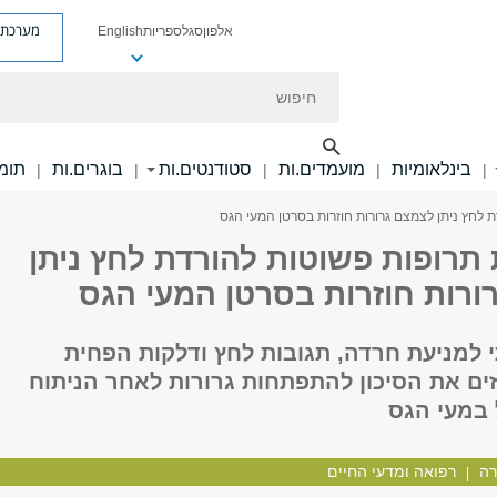
מערכת פ
אלפון
סגל
ספריות
English
חיפוש
בינלאומיות
מועמדים.ות
סטודנטים.ות
בוגרים.ות
תומכ
|
|
|
|
|
 לחץ ניתן לצמצם גרורות חוזרות בסרטן המעי הגס
תרופות פשוטות להורדת לחץ ניתן
ורות חוזרות בסרטן המעי הגס
 למניעת חרדה, תגובות לחץ ודלקות הפחית
ים את הסיכון להתפתחות גרורות לאחר הניתוח
 במעי הגס
ה
רפואה ומדעי החיים