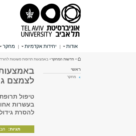
תוכן
תפריט
תפריט
עליון
ראשי
ראשי
אודות
יחידות אקדמיות
מחקר
|
|
הינך נמצא כאן
>
חדשות המחקר
> באמצעות תרופות פשוטות להורדת
באמצעות 
ראשי
מחקר
לצמצם גר
טיפול תרופתי
בעשרות אחוז
להסרת גידול
תגיות:
חבר