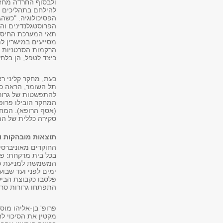
ולבסוף החרדה מחזר
להילחם בתהליכים גר
הפסיכולוגיה. "כשהג
הפרוסטגלנדינים וה
תאי המערכת החיסונ
מסייעים במישרין ל
הרקמות הסרטניות הו
כיצד לטפל, הן בלח
תל השומר, הראה כי
להתפשטות של גרורו
המחקר הובילו פרופ'
סקירה כללית של התיאורי
תוצאות מובהקות ו
בכל בית מרקחת: פרו
התפתחו גרורות סרטניות, לעומת 2 חולים מתוך 16 
פרופ' בן-אליהו מוס
מקטין את הסיכוי לח