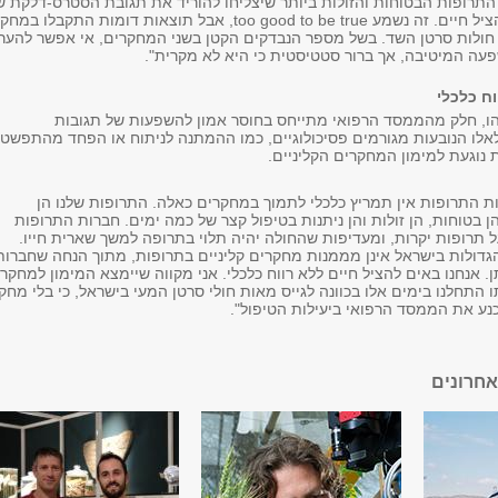
 התרופות הבטוחות והזולות ביותר שיצליחו להוריד את תגובת הסטרס-דלקת ש
הגוף לניתוח, וכך להציל חיים. זה נשמע too good to be true, אבל תוצאות דומות התקבלו במח
נו ב-2017 עם חולות סרטן השד. בשל מספר הנבדקים הקטן בשני המחקרים, אי אפשר להער
עה המיטיבה, אך ברור סטטיסטית כי היא לא מקרית".
ח כלכלי
יהו, חלק מהממסד הרפואי מתייחס בחוסר אמון להשפעות של תגובות
אלו הנובעות מגורמים פסיכולוגיים, כמו ההמתנה לניתוח או הפחד מהתפשט
נוגעת למימון המחקרים הקליניים.
ות התרופות אין תמריץ כלכלי לתמוך במחקרים כאלה. התרופות שלנו הן
ן בטוחות, הן זולות והן ניתנות בטיפול קצר של כמה ימים. חברות התרופות
תרופות יקרות, ומעדיפות שהחולה יהיה תלוי בתרופה למשך שארית חייו.
הגדולות בישראל אינן מממנות מחקרים קליניים בתרופות, מתוך הנחה שחברות
. אנחנו באים להציל חיים ללא רווח כלכלי. אני מקווה שיימצא המימון למחקר
ו התחלנו בימים אלו בכוונה לגייס מאות חולי סרטן המעי בישראל, כי בלי מחק
כנע את הממסד הרפואי ביעילות הטיפול".
חרונים