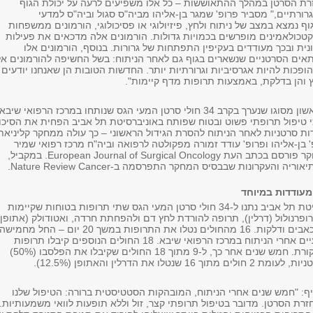
ת הסרטן במהלך ההתאוששות – כל אלו משפיעים לרעה על יכולת הגוף
ורתיים," מסביר פרופ' שמגר בן-אליהו מביה"ס סגול וביה"ס למדעי
וף נמצא במצב של ניתוח ולחץ, פיזיולוגי או פסיכולוגי, הורמונים ממשפחות
קטכולאמינים מופרשים בכמויות גדולות. הורמונים אלה מדכאים את פעילות
ית ובכך מעודדים בעקיפין התפתחות של גרורות. בנוסף, הורמונים אלו
תאים הסרטניים שנשארים בגוף גם לאחר הניתוח: בשל החשיפה להורמונים אל
פכות להיות אגרסיביות וגרורתיות יותר. החדשות הטובות הן שאנחנו יודעים
ץ והן בדלקת, באמצעות תרופות מדף קיימות".
כעת, מחקר קליני ראשון מסוגו שנערך בקרב 34 חולי סרטן המעי הגס שנותחו במרכז הרפואי שיבא
 טיפול תרופתי פשוט ובטוח שפותח באוניברסיטת תל אביב הפחית את הסיכון
ת סרטניות לאחר הניתוח להסרת הגידול הראשוני – כך עולה ממחקר קליניאת
 בן-אליהו ופרופ' עודד זמורה מפקולטה לרפואה וביה"ח מרכז רפואי שמיר
(אסף הרופא). המחקר פורסם בכתב העת European Journal of Surgical Oncology. במקביל,
ה והעקרונות שבבסיס המחקר התפרסמה ב-Nature Review Cancer.
מעודדות במיוחד
החוקרים מאוניברסיטת תל אביב נתנו ל-34 חולי סרטן המעי הגס שתי תרופות בטוחות שקיימות
פרנולול (דרלין), תרופה להורדת לחץ דם ולהפחתת חרדה, ואטודולק (אתופן)
המשמשת למניעת כאבים ודלקות. 16 מהחולים נטלו את התרופות במשך 20 יום – החל מחמישה
ימים לפני ועד שבועיים אחרי הניתוח במרכז הרפואי שיבא. 18 החולים הנוספים קיבלו תרופות
פלסבו כקבוצת הביקורת. חמש שנים אחר כך, ל-9 מתוך 18 החולים שקיבלו את הפלסבו (50%)
שנטלו את הדרלין והאתופן (12.5%).
יף: "חמש שנים אחרי הניתוח, המובהקות הסטטיסטית ברורה: הטיפול שלנו
זרת הסרטן. מדובר בטיפול תרופתי קצר, זול וללא תופעות לוואי משמעותיות.