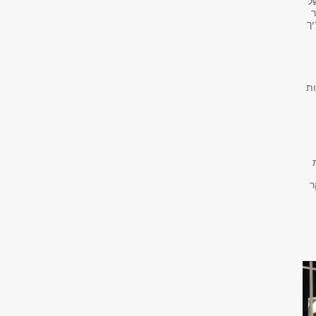
ל
קר
יך
ות
ר