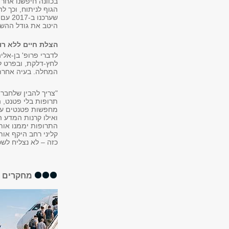
בכוונה חיפשנו אחר
שערכ
היטב את גודל ההשפ
הצלת חיים ללא רוו
לדברי פרופ' בן-אל
לחץ-דלקת, ובפרט ל
המחלה. בעיה אחרת 
"צריך להבין שלחבר
תרופות בלי פטנט, ה
מחפשות פטנטים על 
ואילו קרנות המדע 
התרופות יממנו אותן
קליני רחב היקף אות
כזה – לא נצליח לש
מחקרים א