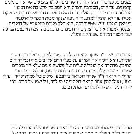
עצמם על פני כדור הארץ התרחשה בים, וכולנו צאצאים של אותם מינים
קדמונים. עד היום, הסביבה הימית היא הסביבה שיש בה את המגוון
הביולוגי הרב ביותר. בין הגלים חיים מאות אלפי סוגים של יצורים, שחלקם
אפילו עוד לא התגלו למדע. ד"ר נועה שנקר
מבית הספר לזואולוגיה
ומוזיאון הטבע ע"ש שטיינהרדט
, היא חלק מצוות בינלאומי של חוקרים
המנסה למפות את כל המינים הידועים כיום בסביבה הימית ולבצע הערכה
לגבי מספר המינים שעוד לא נתגלו.
המומחיות של ד"ר שנקר היא במחלקת האצטלנים – בעלי חיים חסרי
חוליות, והיא ריכזה את המידע על בעלי חיים אלו בים סוף ובמזרח הים
התיכון. מחקרה אף הוביל לתגלית של שלושה מינים שלא היו מוכרים
למדע. מדען המגלה מין חדש גם זוכה לתת לו שם, אז לאחד מחסרי
החוליות קראה ד"ר שנקר רופלאה עידונטע, שילוב של שמות ילדיה - עידו
ונטע, ואילו למין אחר קראה בולטיניה יוסי לויה, על שמו של פרופ' יוסי
לויה,
המנחה שלה לתארים המתקדמים
.
מחקר נוסף שמתבצע במעבדתה בוחן את השפעתו של זיהום פלסטיק
והכימיקלים הנפלטים ממנו, שמהווה איום גובר הפוגע במגוון רחב של