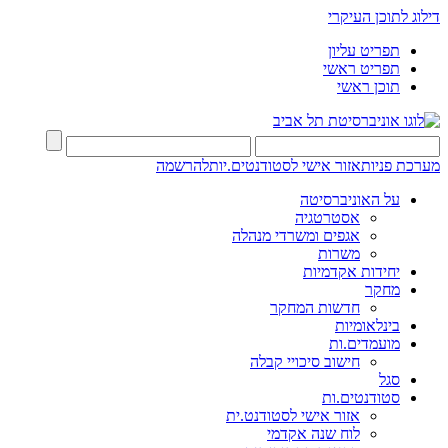
דילוג לתוכן העיקרי
תפריט עליון
תפריט ראשי
תוכן ראשי
מערכת פניות
אזור אישי לסטודנטים.יות
להרשמה
על האוניברסיטה
אסטרטגיה
אגפים ומשרדי מנהלה
משרות
יחידות אקדמיות
מחקר
חדשות המחקר
בינלאומיות
מועמדים.ות
חישוב סיכויי קבלה
סגל
סטודנטים.ות
אזור אישי לסטודנט.ית
לוח שנה אקדמי