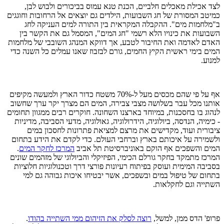
לצד אכילת מאכלים חלביים, הכנת טנא עמוס בביכורים ולבוש לבן,
כמיטב המסורת של חג השבועות, הילדים גם יוצאים אל הרחובות וחוגגים
ב"מלחמות מים". ההקבלה המקראית בין התורה למים העניקה לחג
השבועות את כינויו הלא רשמי "חג המים", המסמל גם את הקשר בין
האדם לאדמה ואת החיבור לטבע, אך דווקא המנהג השובבי של מלחמות
המים בימי ראשית הקיץ החמים, גורם לבזבוז שאנו עמלים כל השנה כדי
למנוע.
אף על פי שהם מכסים מעל ל-70% משטח כדור הארץ ולמעשה מקיפים
אותנו מכל עבר בשלושה מצבי צבירה, המים הם מצרך יקר ערך שחשוב
לנהוג בו בחסכנות, במיוחד בארצנו השחונה. חוקרים רבים ממגוון תחומים
- כימיה, הנדסה, ביולוגיה, הידרולוגיה, גאולוגיה, מדעי הסביבה, מדיניות
ציבורית ועוד, מקדישים את מרצם למציאת פתרונות לחסכון במים
ולשמירה על איכותם בארץ וברחבי העולם. כדי לקדם את הידע בתחום
המים והשפכים אף הוקם באוניברסיטת תל אביב
המרכז לחקר המים
.
המרכז מתמקד בחקר גורלם הכימי, הפיזיקלי והביולוגי של מזהמים שונים
בסביבה המימית ועוסק בפיתוח רעיונות פורצי דרך וטכנולוגיות חלוציות
בתחום של טיפול במים ובשפכים, אשר יבטיחו איכות גבוהה גם למי
השתייה וגם לחקלאות.
פרופ' הדס ממן, למשל,
רוצה לסלק את הזיהום ממי השתייה בהודו
.