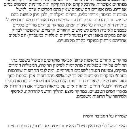
מפתחים אפשרות שתוכל לקדם את החקיקה ואת מדיניות השימוש במים
אפורים. מים אפורים הם
שפכים שאין בהם הפרשות אדם, למשל
ממכונות כביסה, מדיחי כלים, כיורים ומקלחות, ולכן ניתן לעשות בהם
שימוש חוזר. הבעיה העיקרית עם שימוש במים אפורים במערכות טיפול
ביתיות היא הבקרה על איכות המים. במחקר נבדקים מדדים כלליים
כסמנים לאיכות המים לשימושים החוזרים הרצויים, שיאפשרו לבדוק
אותם במקום באופן רציף (בניגוד לדיגום ואנליזות במעבדה) וגם לעקוב
אחריהם מרחוק במוקדי בקרה מקצועיים.
מחקרים אחרים בראשות פרופ' אבישר מוקדשים לטיפול בשפכי בתי
החולים על-ידי טכנולוגיות מתקדמות לסילוק תרופות, המכילות חומרים
מזיקים, ומניעת הגעתן לשפכים העירוניים. ומה לגבי התרופות שזורמות
בגופנו? מחקרים מצביעים על כך שכ-80% מהתרופות אינן נספגות בגוף
ומופרשות ממנו. שאריות התרופות הללו מחלחלות לסביבה וגורמות נזקים
לצמחיה ולבעלי החיים, ומהוות איום על בריאות הציבור אם הן חוזרות אל
מאגרי המים הטבעיים. במחקר מוצע תהליך חדשני להרחקה, לאיסוף
ולמיחזור של תרופות משפכים.
שמירה על הסביבה הימית
האמרה ש"בלי מים אין חיים" היא יותר מסיסמא. כידוע, הופעת החיים