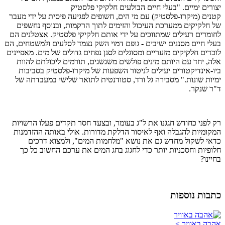
יצורים ימיים. "בעלי חיים הבולעים חלקיקי פלסטיק
קטנים (מיקרו-פלסטיק) עם מי הים, חשופים לפגיעה פיסית על ידי מעבר
של חלקיקים ממערכת העיכול והזימים לתוך הרקמות, ובנוסף נחשפים
לחומרים רעילים שמתווכים על ידי אותם חלקיקי פלסטיק. אצטלנים הם
בעלי חיים מסננים ישיבים - גופם דמוי השק נצמד לסלעים ולמשטחים, הם
לוכדים חלקיקים מזעריים ומסוגלים לסנן נפחים גדולים של מים. מאפיינים
אלה, יחד עם היותם מינים פולשים משגשגים, תורמים ליכולתם להוות
ביו-אינדיקטורים יעילים לניטור השפעות של מיקרו-פלסטיק בסביבות
ימיות שונות." מסבירה גל ורד,
סטודנטית לתואר שלישי
במעבדתה של
ד"ר שנקר.
רק לפני כחודש חגגנו את ל"ג בעומר, ובצעד חסר תקדים פעלו הרשויות
המקומיות להגבלה ואף לאיסור הדלקת מדורות. אולי באותה ההזדמנות
כדאי לשקול מחדש גם את נושא "מלחמות המים", ולמצוא דרכים
חלופיות וחסכניות יותר כדי לחגוג בחג המים את ערכם החשוב כל כך
בחיינו?
כתבות נוספות
אהבה באוויר >