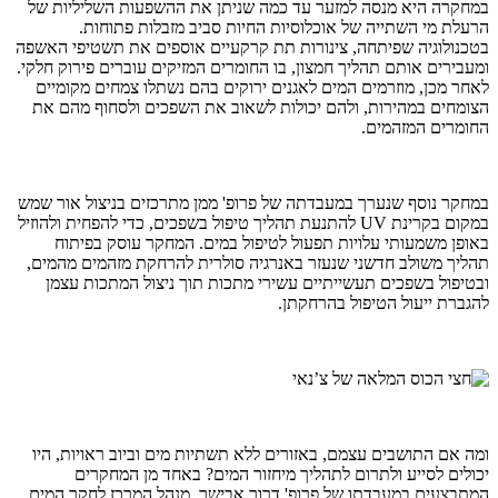
במחקרה היא מנסה למזער עד כמה שניתן את ההשפעות השליליות של
הרעלת מי השתייה של אוכלוסיות החיות סביב מזבלות פתוחות.
בטכנולוגיה שפיתחה, צינורות תת קרקעיים אוספים את תשטיפי האשפה
ומעבירים אותם תהליך חמצון, בו החומרים המזיקים עוברים פירוק חלקי.
לאחר מכן, מוזרמים המים לאגנים ירוקים בהם נשתלו צמחים מקומיים
הצומחים במהירות, ולהם יכולות לשאוב את השפכים ולסחוף מהם את
החומרים המזהמים.
במחקר נוסף שנערך במעבדתה של פרופ' ממן מתרכזים בניצול אור שמש
במקום בקרינת
UV
להתנעת תהליך טיפול בשפכים, כדי להפחית ולהוזיל
באופן משמעותי עלויות תפעול לטיפול במים. המחקר עוסק בפיתוח
תהליך משולב חדשני שנעזר באנרגיה סולרית להרחקת מזהמים מהמים,
ובטיפול בשפכים תעשייתיים עשירי מתכות תוך ניצול המתכות עצמן
להגברת ייעול הטיפול בהרחקתן.
ומה אם התושבים עצמם, באזורים ללא תשתיות מים וביוב ראויות, היו
יכולים לסייע ולתרום לתהליך מיחזור המים? באחד מן המחקרים
המתבצעים במעבדתו של פרופ' דרור אבישר, מנהל המרכז לחקר המים,