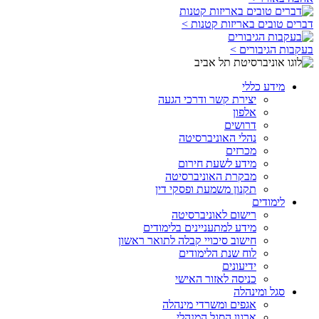
דברים טובים באריזות קטנות >
בעקבות הגיבורים >
מידע כללי
יצירת קשר ודרכי הגעה
אלפון
דרושים
נהלי האוניברסיטה
מכרזים
מידע לשעת חירום
מבקרת האוניברסיטה
תקנון משמעת ופסקי דין
לימודים
רישום לאוניברסיטה
מידע למתעניינים בלימודים
חישוב סיכויי קבלה לתואר ראשון
לוח שנת הלימודים
ידיעונים
כניסה לאזור האישי
סגל ומינהלה
אגפים ומשרדי מינהלה
ארגון הסגל המנהלי